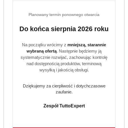
Jak używać kapsułek do prania Ariel?
Planowany termin ponownego otwarcia
Umieść jedną kapsułkę bezpośrednio w bębnie pralki
przed włożeniem ubrań. Nie rozrywaj i nie przekłuwaj
Do końca sierpnia 2026 roku
kapsułki. Następnie włóż pranie i uruchom wybrany
program. Przy większym załadunku, bardzo
Na początku wrócimy z
mniejszą, starannie
zabrudzonych tkaninach lub twardej wodzie można
wybraną ofertą
. Następnie będziemy ją
stosować zgodnie z zaleceniami producenta na
systematycznie rozwijać, zachowując kontrolę
opakowaniu.
nad dostępnością produktów, terminową
Jak przechowywać kapsułki do prania?
wysyłką i jakością obsługi.
Przechowywać w oryginalnym, szczelnie zamkniętym
opakowaniu, w suchym miejscu i poza zasięgiem dzieci.
Dziękujemy za cierpliwość i dotychczasowe
zaufanie.
Kapsułek nie należy dotykać mokrymi rękami, rozcinać
ani zostawiać luzem poza opakowaniem.
Zespół TuttoExpert
Czy Ariel Professional Color nadaje się do
kolorowych ubrań?