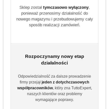
Sklep został
tymczasowo wyłączony
,
Ilość
szt.
ponieważ przenosimy działalność do
nowego magazynu i przebudowujemy cały
Do koszyka
sposób realizacji zamówień.
Dostępność
Wysyłka w
i
3 dni
ciągu:
dostawa
Cena przesyłki:
9.99
Rozpoczynamy nowy etap
działalności
EAN:
8700216753067
Odpowiedzialność za dalsze prowadzenie
firmy przejął
jeden z dotychczasowych
współpracowników
, który zna TuttoExpert,
naszych klientów oraz problemy
OPIS
INFORMACJE
OPINIE
ZADAJ
wymagające poprawy.
PRODUKTU
(0)
PYTANIE