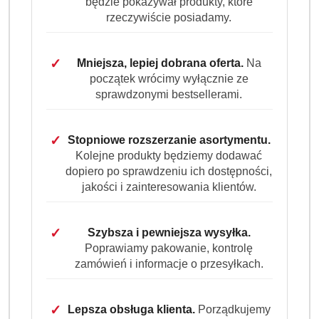
będzie pokazywał produkty, które
intensywność kolorów. To praktyczne rozwiązanie do
rzeczywiście posiadamy.
domu, hoteli, pensjonatów, gastronomii, pralni i miejsc, w
których liczy się czystość oraz świeżość tkanin.
✓
Mniejsza, lepiej dobrana oferta.
Na
Dlaczego warto wybrać Ariel Professional Color
początek wrócimy wyłącznie ze
60 Pods?
sprawdzonymi bestsellerami.
Opakowanie 60 kapsułek do prania kolorowych tkanin
Skuteczne usuwanie uporczywych plam już po jednym
praniu
✓
Stopniowe rozszerzanie asortymentu.
Kolejne produkty będziemy dodawać
Działanie już od 30°C, także w niższych
dopiero po sprawdzeniu ich dostępności,
temperaturach
jakości i zainteresowania klientów.
Ochrona kolorów przed blaknięciem i utratą
intensywności
Pomoc w eliminowaniu nieprzyjemnych zapachów z
✓
Szybsza i pewniejsza wysyłka.
ubrań
Poprawiamy pakowanie, kontrolę
Wygodne dozowanie bez odmierzania proszku lub
zamówień i informacje o przesyłkach.
płynu
Idealne do odzieży codziennej, roboczej, ręczników,
✓
Lepsza obsługa klienta.
Porządkujemy
obrusów i pościeli