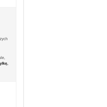
szych
RODUKT NIEDOSTĘPNY
k Stuff zestaw czyszczący
plet do domu i ogrodu
le,
(0)
yłkę,