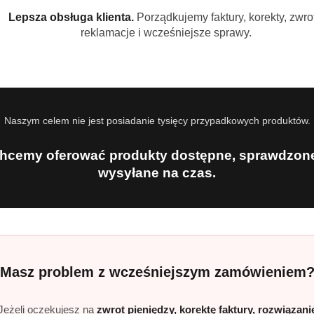
Lepsza obsługa klienta.
Porządkujemy faktury, korekty, zwrot
reklamacje i wcześniejsze sprawy.
Naszym celem nie jest posiadanie tysięcy przypadkowych produktów.
hcemy oferować produkty dostępne, sprawdzone
wysyłane na czas.
Masz problem z wcześniejszym zamówieniem
Jeżeli oczekujesz na
zwrot pieniędzy, korektę faktury, rozwiązani