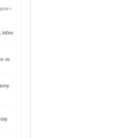
sze i
 które
ie ze
iemy
olę