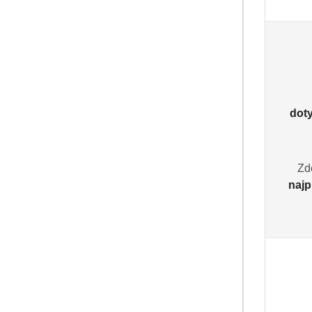
dot
PRODUKT 
The Pink Stuff 
850 ml płyn do o
Zd
octem różanym
(0
najp
13.49
Cena:
Pomiń karuzelę producentów