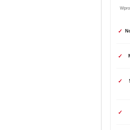
Wpro
✓
No
✓
✓
✓