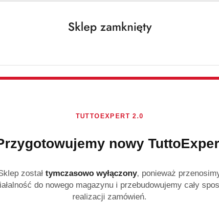
Sklep zamknięty
TUTTOEXPERT 2.0
NIEDOSTĘPNY
PRODUKT NIEDOSTĘPNY
P
łyn do podłóg 1 L
The Pink Stuff Saszetki do
The Pink
czyszczenia WC 3×100 g
850 ml 
Przygotowujemy nowy TuttoExper
)
(0)
23.49
13.99
Cena:
Cena:
Sklep został
tymczasowo wyłączony
, ponieważ przenosim
iałalność do nowego magazynu i przebudowujemy cały spo
realizacji zamówień.