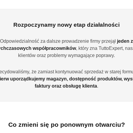
Rozpoczynamy nowy etap działalności
Odpowiedzialność za dalsze prowadzenie firmy przejął
jeden z
ychczasowych współpracowników
, który zna TuttoExpert, na
klientów oraz problemy wymagające poprawy.
NIEDOSTĘPNY
PRODUKT NIEDOSTĘPNY
P
Spray do szyb Rose
The Pink Stuff Spray uniwersalny
The Pin
kien i luster z
850 ml Multi-Purpose Cleaner
6w1 kom
ecydowaliśmy, że zamiast kontynuować sprzedaż w starej formu
)
(0)
ierw uporządkujemy magazyn, dostępność produktów, wys
faktury oraz obsługę klienta
.
13.99
78.32
Cena:
Cena:
Producenci
Co zmieni się po ponownym otwarciu?