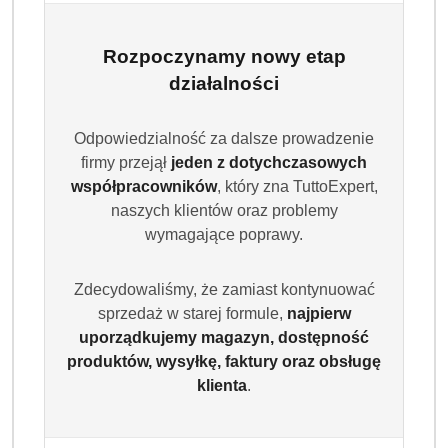
Ariel Professional Universal Gel to skoncentrowany żel do
prania o pojemności 3,15L, który zapewnia aż do 70 prań.
Rozpoczynamy nowy etap
Skutecznie usuwa uporczywe plamy i pozostawia ubrania
działalności
idealnie czyste oraz świeże już od pierwszego prania.
Dostępność:
Brak towaru
Odpowiedzialność za dalsze prowadzenie
firmy przejął
jeden z dotychczasowych
Powiadom gdy produkt będzie dostępny
współpracowników
, który zna TuttoExpert,
naszych klientów oraz problemy
cena:
74.99
wymagające poprawy.
Program lojalnościowy dostępny jest tylko dla
Zdecydowaliśmy, że zamiast kontynuować
zalogowanych klientów.
sprzedaż w starej formule,
najpierw
uporządkujemy magazyn, dostępność
produktów, wysyłkę, faktury oraz obsługę
klienta
.