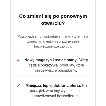
Ilość
szt.
Do koszyka
Co zmieni się po ponownym
otwarciu?
Dostępność
Wysyłka w
i
Wprowadzamy konkretne zmiany, które mają
3 dni
ciągu:
zapewnić klientom sprawniejsze i
dostawa
bezpieczniejsze zakupy.
Cena przesyłki:
9.99
✓
Nowy magazyn i realne stany.
Sklep
EAN:
8700216747707
będzie pokazywał produkty, które
rzeczywiście posiadamy.
✓
Mniejsza, lepiej dobrana oferta.
Na
OPIS PRODUKTU
OPINIE (0)
ZADAJ PYTANIE
początek wrócimy wyłącznie ze
sprawdzonymi bestsellerami.
Ariel Professional żel do prania