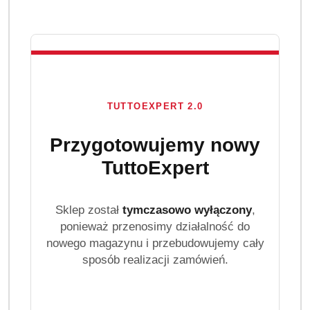
TUTTOEXPERT 2.0
Przygotowujemy nowy
ARIEL
TuttoExpert
(0)
Sklep został
tymczasowo wyłączony
,
ponieważ przenosimy działalność do
Brak towaru
nowego magazynu i przebudowujemy cały
sposób realizacji zamówień.
Ariel Professional Żel do prania
Universal+, 70 prań, 3,15L DE