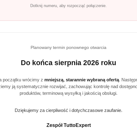
Dotknij numeru, aby rozpocząć połączenie.
Produkty
Produkty
Polecane
Podobne produkty
Planowany termin ponownego otwarcia
o
o
Do końca sierpnia 2026 roku
statusie:
statusie:
a początku wrócimy z
mniejszą, starannie wybraną ofertą
. Następ
iemy ją systematycznie rozwijać, zachowując kontrolę nad dostępn
produktów, terminową wysyłką i jakością obsługi.
Realizacja: Strona, Social Media i Kampanie reklamowe |
Marketyzacja.pl
Dziękujemy za cierpliwość i dotychczasowe zaufanie.
Zespół TuttoExpert