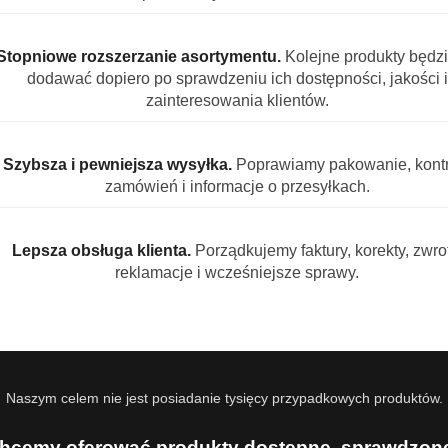
zek do prania uniwersalny 3,5 kg Skut
Stopniowe rozszerzanie asortymentu.
Kolejne produkty będz
dodawać dopiero po sprawdzeniu ich dostępności, jakości i
zainteresowania klientów.
rka od PJ Chemikalien GmbH, która dostarcza niezawodnych 
na opcja dla osób, które cenią skuteczność i bezpieczeństwo.
Szybsza i pewniejsza wysyłka.
Poprawiamy pakowanie, kontr
zamówień i informacje o przesyłkach.
liche Wäsche Uniwersalny 3,5 kg?
łuszcz, trawa, pot, kawa, sosy
do białych i kolorowych ubrań
Lepsza obsługa klienta.
Porządkujemy faktury, korekty, zwrot
reklamacje i wcześniejsze sprawy.
ć energii i delikatność dla tkanin
czny dla skóry i środowiska
45 prań
bielacze tlenowe (dla bieli), środki zmiękczające wodę i k
Naszym celem nie jest posiadanie tysięcy przypadkowych produktów.
y dermatologicznie.
hcemy oferować produkty dostępne, sprawdzone