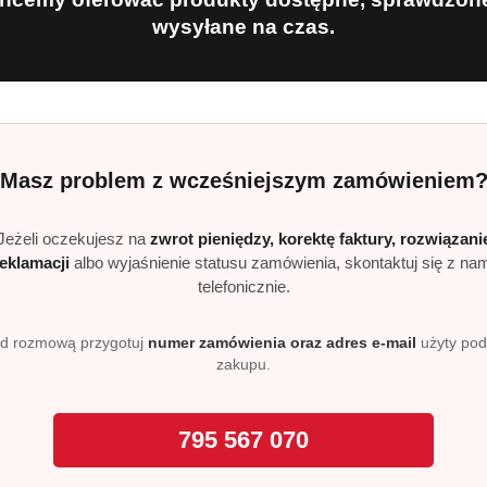
wysyłane na czas.
ści od twardości wody i stopnia zabrudzenia. Można stosować
ą w Niemczech, w zakładzie PJ Chemikalien GmbH. To gwaran
pie.
Masz problem z wcześniejszym zamówieniem
kolorów i białego?
Jeżeli oczekujesz na
zwrot pieniędzy, korektę faktury, rozwiązani
tecznie na obu rodzajach tkanin.
reklamacji
albo wyjaśnienie statusu zamówienia, skontaktuj się z na
telefonicznie.
óry?
ni go łagodnym nawet dla skóry wrażliwej. Testowany dermat
d rozmową przygotuj
numer zamówienia oraz adres e-mail
użyty po
zakupu.
raturach?
wuje się już przy 30°C, co oszczędza energię i chroni tkaniny
795 567 070
wania?
 wystarcza na około 45 prań.