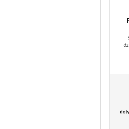
dz
dot