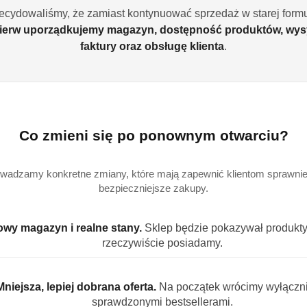
ecydowaliśmy, że zamiast kontynuować sprzedaż w starej formu
ierw uporządkujemy magazyn, dostępność produktów, wys
faktury oraz obsługę klienta
.
Ilość
szt.
Dostępność
Wysyłka w
i
4
Co zmieni się po ponownym otwarciu?
ciągu:
dostawa
Cena przesyłki:
9
wadzamy konkretne zmiany, które mają zapewnić klientom sprawniej
bezpieczniejsze zakupy.
EAN:
4
wy magazyn i realne stany.
Sklep będzie pokazywał produkty,
rzeczywiście posiadamy.
S PRODUKTU
INFORMACJE
OPINIE (0)
ZADAJ PYT
Mniejsza, lepiej dobrana oferta.
Na początek wrócimy wyłączn
sprawdzonymi bestsellerami.