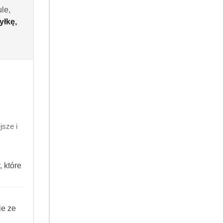
le,
yłkę,
Do koszyka
8 godzin
.99
sze i
260582340031
 które
ANIE
ie ze