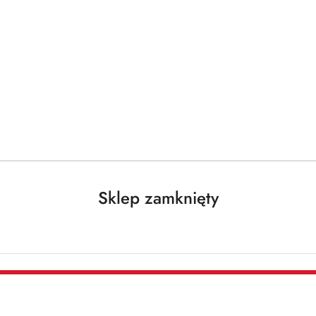
Darmowa dostawa od 250 PLN dla paczek do 25 kg!
prania
Proszki uniwersalne
Sklep zamknięty
KÖNIGLICHE
WÄSCHE
Brak towaru
Königliche Wäs
uniwersalny 3,