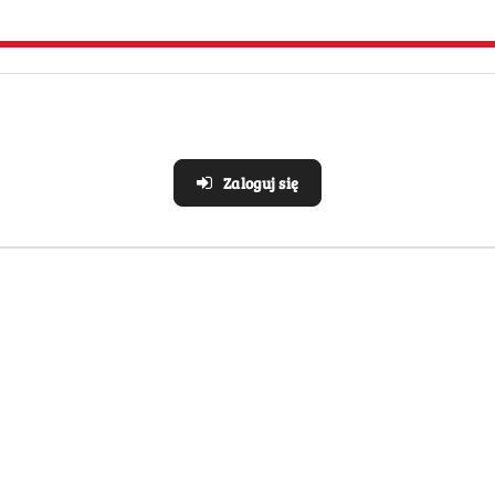
e
Strefa klienta
Masz problem z zamówieni
Konto klienta
ywatności
Blog
Zaloguj się
i zwroty
FAQ
O nas
Pomagamy Zwierzakom 🐾
Sklep internetowy na oprogramowaniu