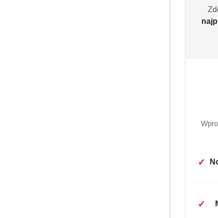
Zd
najp
Wpro
✓
No
OPI
✓