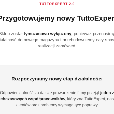
TUTTOEXPERT 2.0
Uniwersalny proszek d
usuwa plamy z tkanin 
Przygotowujemy nowy TuttoExper
zeolitów. Delikatny d
Dostępność:
Brak towaru
Sklep został
tymczasowo wyłączony
, ponieważ przenosim
iałalność do nowego magazynu i przebudowujemy cały spo
Powiadom gdy produ
realizacji zamówień.
cena:
22.99
Program lojalności
Rozpoczynamy nowy etap działalności
Odpowiedzialność za dalsze prowadzenie firmy przejął
jeden z
ychczasowych współpracowników
, który zna TuttoExpert, na
Wariant
Wybierz Wariant
klientów oraz problemy wymagające poprawy.