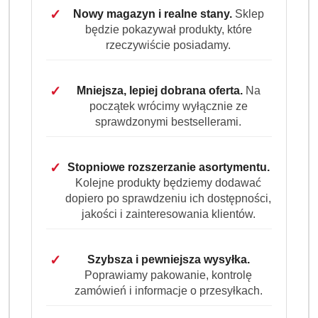
✓
Nowy magazyn i realne stany.
Sklep
będzie pokazywał produkty, które
rzeczywiście posiadamy.
KÖNIGLICHE
WÄSCHE
✓
Mniejsza, lepiej dobrana oferta.
Na
(0)
początek wrócimy wyłącznie ze
sprawdzonymi bestsellerami.
Brak towaru
Königliche Wäsche żel do prania
✓
Stopniowe rozszerzanie asortymentu.
Kolejne produkty będziemy dodawać
kolorów 3 l 100 prań pudełko z lejkiem
dopiero po sprawdzeniu ich dostępności,
ananas kokos wanilia
jakości i zainteresowania klientów.
Königliche Wäsche Color to niemiecki żel do prania
✓
Szybsza i pewniejsza wysyłka.
kolorowych tkanin o egzotycznym zapachu ananasa,
Poprawiamy pakowanie, kontrolę
kokosa i wanilii. Wydajne opakowanie 3 l z lejkiem
zamówień i informacje o przesyłkach.
wystarcza nawet na 100 prań i działa skutecznie już w
niskich temperaturach.