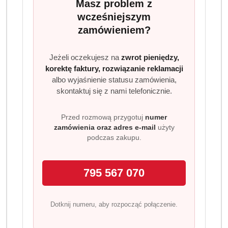
Masz problem z
wcześniejszym
Ilość
szt.
zamówieniem?
Do koszyka
Jeżeli oczekujesz na
zwrot pieniędzy,
korektę faktury, rozwiązanie reklamacji
Dostępność
albo wyjaśnienie statusu zamówienia,
Wysyłka w
skontaktuj się z nami telefonicznie.
i
48 godzin
ciągu:
dostawa
Cena przesyłki:
9.99
Przed rozmową przygotuj
numer
zamówienia oraz adres e-mail
użyty
podczas zakupu.
EAN:
4260582343094
795 567 070
Dotknij numeru, aby rozpocząć połączenie.
OPIS
INFORMACJE
OPINIE
ZADAJ
PRODUKTU
(0)
PYTANIE