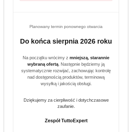
Königliche Wäsche żel do prania
kolorów 3 l ochrona barw i
egzotyczna świeżość
Planowany termin ponownego otwarcia
Königliche Wäsche Color to wysokiej jakości niemiecki
Do końca sierpnia 2026 roku
żel do prania kolorowych tkanin, stworzony z myślą o
skutecznym usuwaniu zabrudzeń oraz ochronie
Na początku wrócimy z
mniejszą, starannie
intensywnych barw. Skoncentrowana formuła działa
wybraną ofertą
. Następnie będziemy ją
efektywnie już w niskich temperaturach, a wyjątkowy
systematycznie rozwijać, zachowując kontrolę
zapach ananasa, kokosa i mleka waniliowego nadaje
nad dostępnością produktów, terminową
praniu przyjemną, egzotyczną świeżość.
wysyłką i jakością obsługi.
Dlaczego warto wybrać Königliche Wäsche
Color?
Dziękujemy za cierpliwość i dotychczasowe
zaufanie.
Specjalna formuła do prania kolorowych tkanin
Ochrona kolorów przed blaknięciem i szarzeniem
Zespół TuttoExpert
Wysoka wydajność do 100 prań z opakowania 3 l
Skuteczny już w niskich temperaturach