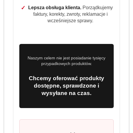
✓
Lepsza obsługa klienta.
Porządkujemy
Dostępność:
Brak towaru
faktury, korekty, zwroty, reklamacje i
wcześniejsze sprawy.
Powiadom gdy produkt będzie dostępny
cena:
32.99
Program lojalnościowy dostępny jest tylko dla
Naszym celem nie jest posiadanie tysięcy
zalogowanych klientów.
przypadkowych produktów.
Chcemy oferować produkty
dostępne, sprawdzone i
wysyłane na czas.
Wariant
Wybierz Wariant