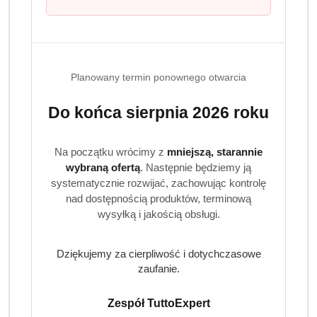
Zestaw MIX oferuje zróżnicowane nuty zapachowe od
świeżych i energetyzujących, po bardziej intensywne i
zmysłowe kompozycje. Dzięki temu możesz swobodnie
zmieniać zapach w zależności od nastroju, pory dnia lub
okazji.
Planowany termin ponownego otwarcia
Zastosowanie
Do końca sierpnia 2026 roku
Rozpylić dezodorant z odległości około 15 cm na skórę
pod pachami lub na ciało. Produkt przeznaczony do
Na początku wrócimy z
mniejszą, starannie
codziennego użytku.
wybraną ofertą
. Następnie będziemy ją
systematycznie rozwijać, zachowując kontrolę
Dla kogo jest ten zestaw?
nad dostępnością produktów, terminową
wysyłką i jakością obsługi.
Zestaw STR8 Block Odour to idealny wybór dla mężczyzn
prowadzących aktywny tryb życia oraz doskonały pomysł
Dziękujemy za cierpliwość i dotychczasowe
na prezent. Sprawdzi się również w klubach fitness,
zaufanie.
hotelach i obiektach noclegowych.
Czy dezodoranty nadają się do codziennego
Zespół TuttoExpert