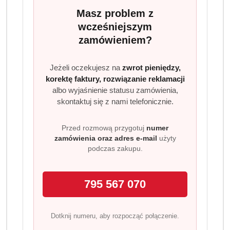
sprayu szybko się aplikuje, odświeża skórę i zapewnia
Masz problem z
uczucie czystości oraz pewności siebie przez długi czas.
wcześniejszym
Skład zestawu
zamówieniem?
STR8 Rise dezodorant body spray 150 ml
STR8 Live True dezodorant body spray 150 ml
Jeżeli oczekujesz na
zwrot pieniędzy,
korektę faktury, rozwiązanie reklamacji
STR8 Freak dezodorant body spray 150 ml
albo wyjaśnienie statusu zamówienia,
STR8 Faith dezodorant body spray 150 ml
skontaktuj się z nami telefonicznie.
STR8 Game dezodorant body spray 150 ml
Dlaczego warto wybrać zestaw STR8 Block
Przed rozmową przygotuj
numer
Odour?
zamówienia oraz adres e-mail
użyty
podczas zakupu.
Skuteczna ochrona przed nieprzyjemnym zapachem
Szybka i wygodna aplikacja w sprayu
Pięć różnych zapachów w jednym zestawie
795 567 070
Długotrwałe uczucie świeżości
Idealny do codziennego stosowania
Dotknij numeru, aby rozpocząć połączenie.
Różnorodność zapachów STR8