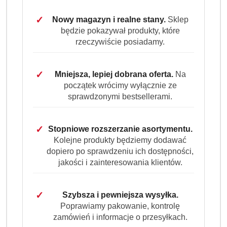
✓
Nowy magazyn i realne stany.
Sklep
cena:
51.99
będzie pokazywał produkty, które
rzeczywiście posiadamy.
Program lojalnościowy dostępny jest tylko dla
zalogowanych klientów.
✓
Mniejsza, lepiej dobrana oferta.
Na
początek wrócimy wyłącznie ze
sprawdzonymi bestsellerami.
✓
Stopniowe rozszerzanie asortymentu.
Kolejne produkty będziemy dodawać
dopiero po sprawdzeniu ich dostępności,
Ilość
szt.
jakości i zainteresowania klientów.
Do koszyka
✓
Szybsza i pewniejsza wysyłka.
Poprawiamy pakowanie, kontrolę
Dostępność
zamówień i informacje o przesyłkach.
Wysyłka w ciągu:
3 dni