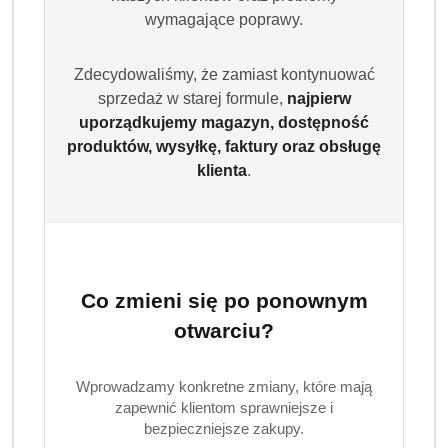
wymagające poprawy.
(0)
Brak towaru
Zdecydowaliśmy, że zamiast kontynuować
sprzedaż w starej formule,
najpierw
STR8 Zestaw Dezodorantów
uporządkujemy magazyn, dostępność
męskich Block Odour MIX
produktów, wysyłkę, faktury oraz obsługę
klienta
.
(5x150 ml)
Zestaw dezodorantów STR8 Block Odour to pięć
męskich body sprayów w aerozolu o pojemności 150
ml każdy. Skutecznie blokują nieprzyjemny zapach,
Co zmieni się po ponownym
zapewniając długotrwałą świeżość i komfort przez
cały dzień. Różnorodne kompozycje zapachowe
otwarciu?
pozwalają dopasować zapach do stylu i okazji.
Wprowadzamy konkretne zmiany, które mają
Dostępność:
Brak towaru
zapewnić klientom sprawniejsze i
bezpieczniejsze zakupy.
Powiadom gdy produkt będzie dostępny