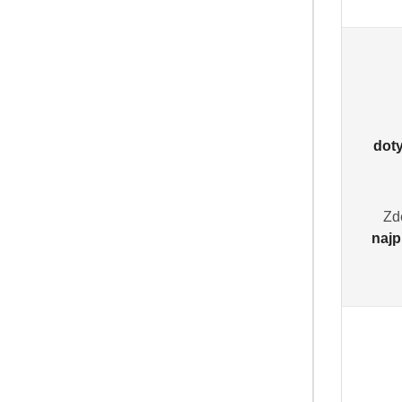
Zapisz się do
dot
Pomiń karuzelę producentów
Zd
najp