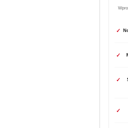
Wpro
✓
No
✓
✓
✓