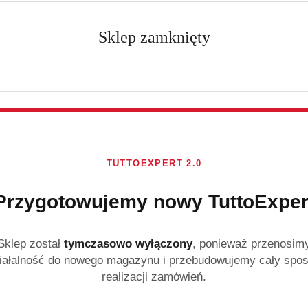
Sklep zamknięty
Bezpieczne zakupy
TUTTOEXPERT 2.0
Gwarantujemy ochronę SSL Twoich danych i transakcji
Przygotowujemy nowy TuttoExper
Sklep został
tymczasowo wyłączony
, ponieważ przenosim
iałalność do nowego magazynu i przebudowujemy cały spo
realizacji zamówień.
Zapisz się do Newslettera 📨