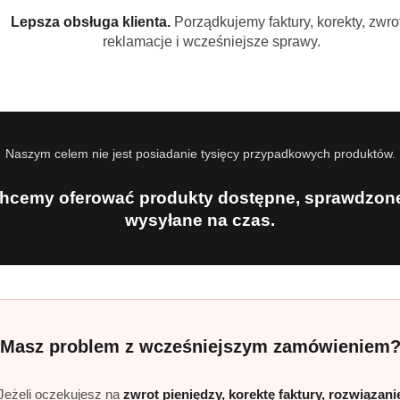
Lepsza obsługa klienta.
Porządkujemy faktury, korekty, zwrot
reklamacje i wcześniejsze sprawy.
Naszym celem nie jest posiadanie tysięcy przypadkowych produktów.
hcemy oferować produkty dostępne, sprawdzone
wysyłane na czas.
Masz problem z wcześniejszym zamówieniem
Jeżeli oczekujesz na
zwrot pieniędzy, korektę faktury, rozwiązani