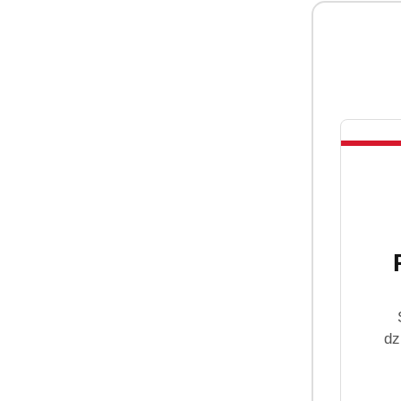
Ekspresowa wysyłka
Zamówienia realizujemy nawet w 72h!
dz