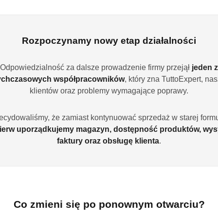
 newslettera i otrzymuj informacje o promocjach, wyprzedażach oraz 
Zapisz
Rozpoczynamy nowy etap działalności
Odpowiedzialność za dalsze prowadzenie firmy przejął
jeden z
Producenci
ychczasowych współpracowników
, który zna TuttoExpert, na
klientów oraz problemy wymagające poprawy.
ecydowaliśmy, że zamiast kontynuować sprzedaż w starej formu
ierw uporządkujemy magazyn, dostępność produktów, wys
faktury oraz obsługę klienta
.
Co zmieni się po ponownym otwarciu?