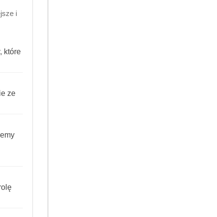
sze i
 które
ie ze
iemy
olę