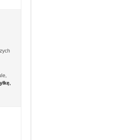
kody rabatowe.
szych
le,
yłkę,