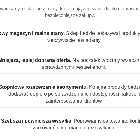
wadzamy konkretne zmiany, które mają zapewnić klientom sprawniej
bezpieczniejsze zakupy.
wy magazyn i realne stany.
Sklep będzie pokazywał produkty,
ej zadawane pytania
rzeczywiście posiadamy.
arkę Nescafé?
należy do koncernu
Nestlé
, jednego z największych producen
Mniejsza, lepiej dobrana oferta.
Na początek wrócimy wyłączn
sprawdzonymi bestsellerami.
larniejsze produkty Nescafé?
ierane to kawa rozpuszczalna Gold, kapsułki Dolce Gusto oraz
Stopniowe rozszerzanie asortymentu.
Kolejne produkty będz
dodawać dopiero po sprawdzeniu ich dostępności, jakości i
café pasują do wszystkich ekspresów?
zainteresowania klientów.
ują wyłącznie do ekspresów tej samej marki, natomiast linia
Szybsza i pewniejsza wysyłka.
Poprawiamy pakowanie, kontr
produkty bezkofeinowe?
zamówień i informacje o przesyłkach.
iera również kawy bezkofeinowe – idealne na wieczór lub dl