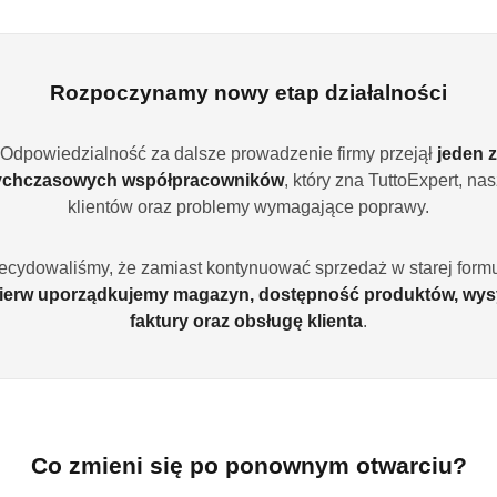
ie liczy się czas, a jednocześnie nie chcemy rezygnować z d
erdzona zaufaniem
Rozpoczynamy nowy etap działalności
nim jakości, której zaufały miliony konsumentów na całym świ
ć ziaren. To kawa na każdą okazję i każdą porę dnia.
Odpowiedzialność za dalsze prowadzenie firmy przejął
jeden z
ychczasowych współpracowników
, który zna TuttoExpert, na
klientów oraz problemy wymagające poprawy.
ecydowaliśmy, że zamiast kontynuować sprzedaż w starej formu
ierw uporządkujemy magazyn, dostępność produktów, wys
faktury oraz obsługę klienta
.
Co zmieni się po ponownym otwarciu?