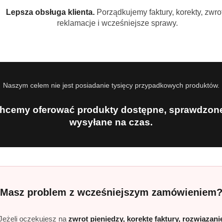
Lepsza obsługa klienta.
Porządkujemy faktury, korekty, zwrot
alne produkty Nescafé w sklepie TuttoExpert?
reklamacje i wcześniejsze sprawy.
 sklepie znajdziesz
oryginalne produkty Nescafé
z gwarancją 
Producenci
Naszym celem nie jest posiadanie tysięcy przypadkowych produktów.
hcemy oferować produkty dostępne, sprawdzone
wysyłane na czas.
Masz problem z wcześniejszym zamówieniem
Jeżeli oczekujesz na
zwrot pieniędzy, korektę faktury, rozwiązani