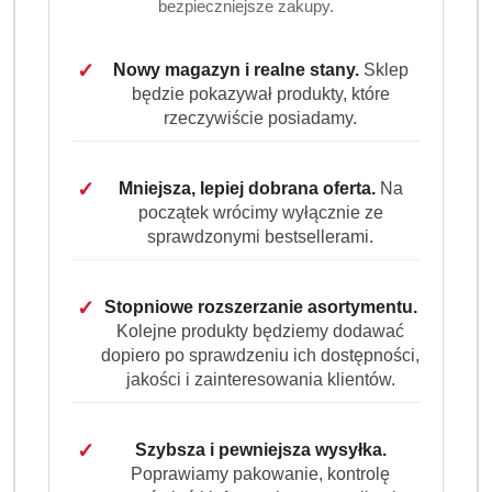
bezpieczniejsze zakupy.
i alergicznej.
Dla kogo są przeznaczone kosmetyki Biały Jeleń?
✓
Nowy magazyn i realne stany.
Sklep
będzie pokazywał produkty, które
Dla każdego, kto szuka łagodnych i naturalnych
rzeczywiście posiadamy.
rozwiązań w codziennej pielęgnacji. Kosmetyki tej marki
są dedykowane osobom z problemami skórnymi, w tym
dzieciom i alergikom.
✓
Mniejsza, lepiej dobrana oferta.
Na
początek wrócimy wyłącznie ze
sprawdzonymi bestsellerami.
Producenci
Pomiń karuzelę producentów
✓
Stopniowe rozszerzanie asortymentu.
Kolejne produkty będziemy dodawać
dopiero po sprawdzeniu ich dostępności,
jakości i zainteresowania klientów.
✓
Szybsza i pewniejsza wysyłka.
Poprawiamy pakowanie, kontrolę