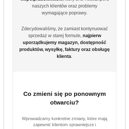
naszych klientów oraz problemy
wymagające poprawy.
Zdecydowaliśmy, że zamiast kontynuować
sprzedaż w starej formule,
najpierw
uporządkujemy magazyn, dostępność
produktów, wysyłkę, faktury oraz obsługę
klienta
.
Najczęściej zadawane pytania – FAQ
Kto produkuje markę Biały Jeleń?
Biały Jeleń to marka należąca do polskiej firmy Pollena
Ostrzeszów – jednego z najstarszych producentów
środków czystości w Polsce.
Co zmieni się po ponownym
otwarciu?
Jakie są zalety mydeł Biały Jeleń?
Mydła naturalne Biały Jeleń nie zawierają sztucznych
Wprowadzamy konkretne zmiany, które mają
barwników ani aromatów. Delikatnie oczyszczają skórę i
zapewnić klientom sprawniejsze i
zapobiegają jej przesuszeniu. Idealne dla skóry wrażliwej