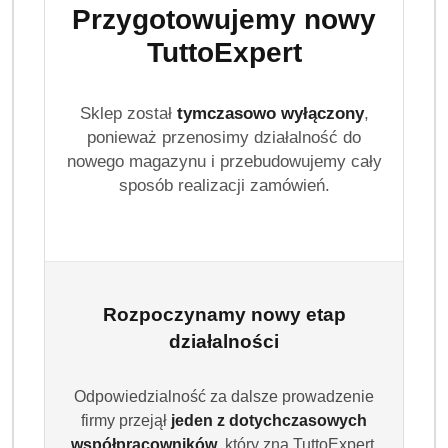
Przygotowujemy nowy
delikatnie oczyszcza skórę, nie powodując podrażnień.
Dostępne są wersje w kostce oraz w płynie.
TuttoExpert
Szampony i żele pod prysznic
Sklep został
tymczasowo wyłączony
,
Kosmetyki do pielęgnacji ciała Biały Jeleń to produkty do
ponieważ przenosimy działalność do
codziennego stosowania:
szampony
,
balsamy
,
żele do
nowego magazynu i przebudowujemy cały
mycia
i
żele pod prysznic
. Odpowiednie dla skóry suchej,
sposób realizacji zamówień.
atopowej i skłonnej do alergii.
Rozpoczynamy nowy etap
działalności
Odpowiedzialność za dalsze prowadzenie
firmy przejął
jeden z dotychczasowych
współpracowników
, który zna TuttoExpert,