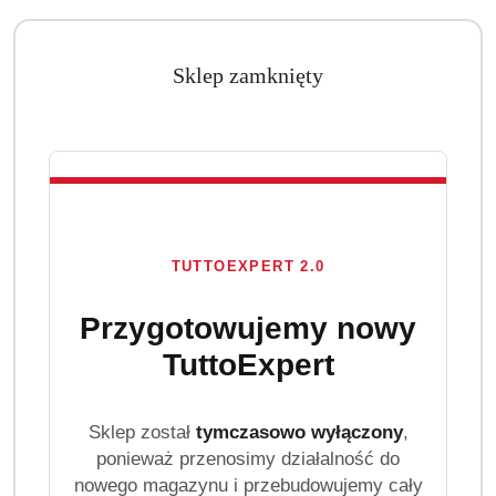
Sklep zamknięty
TUTTOEXPERT 2.0
Przygotowujemy nowy
TuttoExpert
Najczęściej zadawane pytania – FAQ
Kto produkuje artykuły higieny intymnej marki Bella?
Sklep został
tymczasowo wyłączony
,
Marka Bella należy do polskiej firmy TZMO – Toruńskie
ponieważ przenosimy działalność do
Zakłady Materiałów Opatrunkowych. Firma jest jednym z
nowego magazynu i przebudowujemy cały