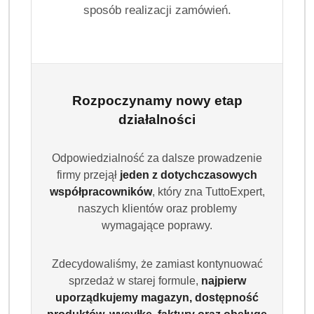
liderów produkcji artykułów higienicznych w Europie.
sposób realizacji zamówień.
Jakie produkty oferuje Bella?
Bella oferuje pełen zakres produktów do higieny
intymnej: podpaski, wkładki, tampony, chusteczki
nawilżane oraz patyczki higieniczne – wszystko
Rozpoczynamy nowy etap
zaprojektowane z myślą o wygodzie i bezpieczeństwie.
działalności
Czy patyczki higieniczne Bella są bezpieczne?
Odpowiedzialność za dalsze prowadzenie
Tak – patyczki Bella wykonane są z delikatnych
firmy przejął
jeden z dotychczasowych
materiałów i przechodzą rygorystyczne testy. Są
współpracowników
, który zna TuttoExpert,
dostępne także w wersjach dla niemowląt, z
naszych klientów oraz problemy
ogranicznikiem głębokości.
wymagające poprawy.
Zdecydowaliśmy, że zamiast kontynuować
Producenci
Pomiń karuzelę producentów
sprzedaż w starej formule,
najpierw
uporządkujemy magazyn, dostępność