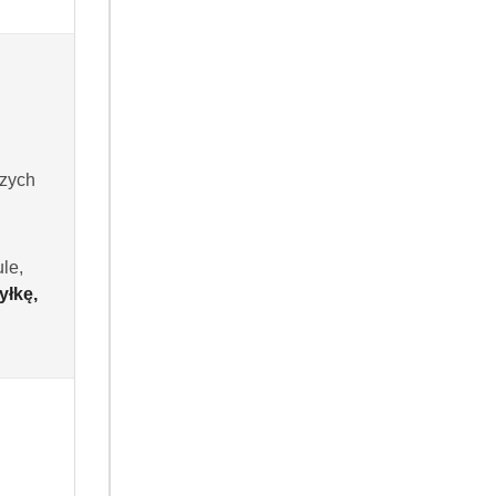
szych
le,
yłkę,
RODUKT NIEDOSTĘPNY
PRODUKT NIEDOSTĘPNY
Szampon ze skrzypu
MYDŁO BARWA 100G SZARE
 BARWA ZIOŁOWA, 250ml
MNISZEK-100g
(0)
(0)
5.49
Cena: