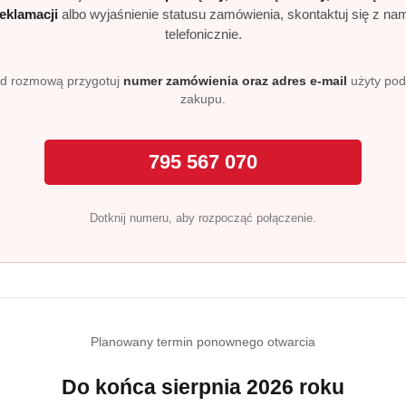
łagodnych składnikach.
reklamacji
albo wyjaśnienie statusu zamówienia, skontaktuj się z na
telefonicznie.
rwa do różnych typów włosów
wa
to specjalistyczne produkty do pielęgnacji włosów – zarówn
d rozmową przygotuj
numer zamówienia oraz adres e-mail
użyty po
zakupu.
, takie jak Barwa Ziołowa, wykorzystują ekstrakty roślinne, 
 pod prysznic
795 567 070
tradycyjnych mydeł
– zarówno kostek, jak i w płynie. Są deli
ie znajdują się również
żele pod prysznic
– odpowiednie do co
Dotknij numeru, aby rozpocząć połączenie.
ości do domu
ków, Barwa oferuje
środki czystości
do kuchni i łazienki – p
eczność i bezpieczny skład – idealne rozwiązanie dla osób cen
Planowany termin ponownego otwarcia
Do końca sierpnia 2026 roku