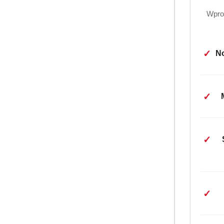
Wpro
✓
No
✓
PRODUKT 
Mydło Barwa Hi
✓
płynie 500 ml
(0
15.45
Cena:
✓