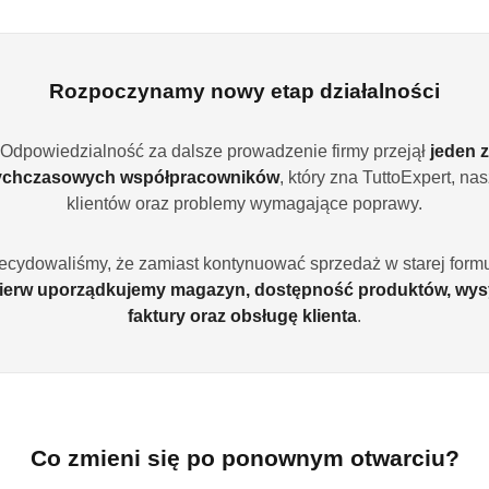
Rozpoczynamy nowy etap działalności
Odpowiedzialność za dalsze prowadzenie firmy przejął
jeden z
ychczasowych współpracowników
, który zna TuttoExpert, na
klientów oraz problemy wymagające poprawy.
ecydowaliśmy, że zamiast kontynuować sprzedaż w starej formu
ierw uporządkujemy magazyn, dostępność produktów, wys
NIEDOSTĘPNY
PRODUKT NIEDOSTĘPNY
P
faktury oraz obsługę klienta
.
owszechne 200 g
Barwa, Mydło z ekstraktem z
Barwa, 
rumianku, 100g
polnego
)
(0)
5.99
9.99
Cena:
Cena:
Co zmieni się po ponownym otwarciu?