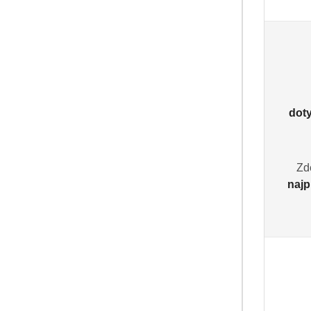
dot
Zd
najp
PRODUKT 
Barwa, Mydło p
(0
8.99
Cena: