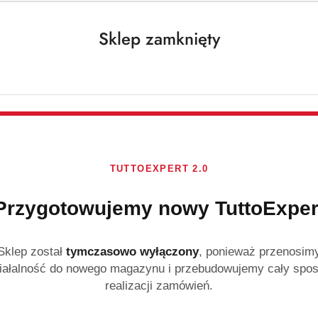
Cena:
Cena:
Sklep zamknięty
TUTTOEXPERT 2.0
Przygotowujemy nowy TuttoExper
NIEDOSTĘPNY
PRODUKT NIEDOSTĘPNY
P
 Czarna Rzepa
Barwa Szampon Do Włosów
BARWA S
, łupież
Jajeczny 300ml
konopi 
Sklep został
tymczasowo wyłączony
, ponieważ przenosim
)
(0)
iałalność do nowego magazynu i przebudowujemy cały spo
realizacji zamówień.
11.99
5.99
Cena:
Cena: