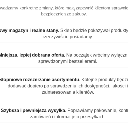
wadzamy konkretne zmiany, które mają zapewnić klientom sprawniej
bezpieczniejsze zakupy.
wy magazyn i realne stany.
Sklep będzie pokazywał produkty,
rzeczywiście posiadamy.
Mniejsza, lepiej dobrana oferta.
Na początek wrócimy wyłączn
sprawdzonymi bestsellerami.
NIEDOSTĘPNY
PRODUKT NIEDOSTĘPNY
P
poalergiczne w
Odżywka lniana do włosów
PERFEC
Stopniowe rozszerzanie asortymentu.
Kolejne produkty będz
przesuszonych i zniszczonych
MLECZK
Barwa Naturalna 200ml
dodawać dopiero po sprawdzeniu ich dostępności, jakości i
)
(0)
zainteresowania klientów.
15.49
19.99
Cena:
Cena:
Szybsza i pewniejsza wysyłka.
Poprawiamy pakowanie, kontr
zamówień i informacje o przesyłkach.