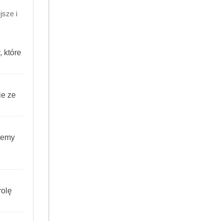
sze i
 które
ie ze
RODUKT NIEDOSTĘPNY
PRODUKT NIEDOSTĘPNY
T HOUSE FURNITURE
PERFECT HOUSE LEATHER
iemy
O DO MYCIA MEBLI
MLECZKO DO SKÓR
NATURALNYCH
(0)
(0)
24.99
Cena:
olę