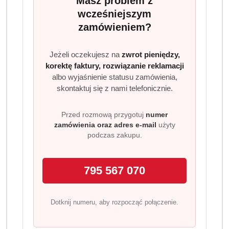
Masz problem z
Cena przesyłki:
9.99
wcześniejszym
zamówieniem?
EAN:
8001841227955
Jeżeli oczekujesz na
zwrot pieniędzy,
korektę faktury, rozwiązanie reklamacji
albo wyjaśnienie statusu zamówienia,
skontaktuj się z nami telefonicznie.
OPIS PRODUKTU
OPINIE (0)
ZADAJ PYTANIE
Przed rozmową przygotuj
numer
Wkład do odświeżacza powietrza
zamówienia oraz adres e-mail
użyty
AMBI PUR 3Volution Wiosenne
podczas zakupu.
przebudzenie 20 ml
795 567 070
Liczba sztuk w opakowaniu:
1
Pojemność [ml]:
20
Informacje:
Środowisko, Wykrzyknik
Dotknij numeru, aby rozpocząć połączenie.
Przeznaczenie:
Do domu