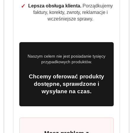
cena:
✓
19.99
Lepsza obsługa klienta.
Porządkujemy
faktury, korekty, zwroty, reklamacje i
wcześniejsze sprawy.
Program lojalnościowy dostępny jest tylko dla
zalogowanych klientów.
Naszym celem nie jest posiadanie tysięcy
przypadkowych produktów.
Chcemy oferować produkty
Ilość
szt.
dostępne, sprawdzone i
wysyłane na czas.
Do koszyka
Dostępność
Wysyłka w
i
3 dni
ciągu:
dostawa