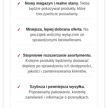
✓
Nowy magazyn i realne stany.
Sklep
będzie pokazywał produkty, które
rzeczywiście posiadamy.
✓
Mniejsza, lepiej dobrana oferta.
Na
AMBI
początek wrócimy wyłącznie ze
PUR
sprawdzonymi bestsellerami.
(0)
✓
Stopniowe rozszerzanie asortymentu.
Kolejne produkty będziemy dodawać
Brak towaru
dopiero po sprawdzeniu ich dostępności,
jakości i zainteresowania klientów.
AMBI PUR 3Volution SPRING
AWAKENING Wkład Zapas 20ml
✓
Szybsza i pewniejsza wysyłka.
Poprawiamy pakowanie, kontrolę
Dostępność:
Brak towaru
zamówień i informacje o przesyłkach.
Powiadom gdy produkt będzie dostępny