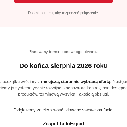
 regulacji, dzięki czemu możesz dopasować zapach do wielko
Dotknij numeru, aby rozpocząć połączenie.
Planowany termin ponownego otwarcia
Produkty
Produkty
Polecane
Podobne produkty
Do końca sierpnia 2026 roku
o
o
a początku wrócimy z
mniejszą, starannie wybraną ofertą
. Następ
statusie:
statusie:
iemy ją systematycznie rozwijać, zachowując kontrolę nad dostępn
produktów, terminową wysyłką i jakością obsługi.
Dziękujemy za cierpliwość i dotychczasowe zaufanie.
Realizacja: Strona, Social Media i Kampanie reklamowe |
Marketyzacja.pl
Zespół TuttoExpert