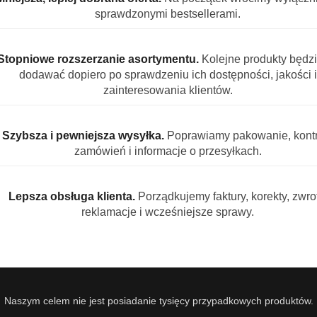
o 120 dni
sprawdzonymi bestsellerami.
ietrza z zapachem Biała Peonia i Kwitnący Jaśmin to elegan
Subtelna, kwiatowa kompozycja zapachowa inspirowana kwi
Stopniowe rozszerzanie asortymentu.
Kolejne produkty będz
 jednocześnie neutralizując niepożądane zapachy. Dzięki n
dodawać dopiero po sprawdzeniu ich dostępności, jakości i
ernie w całym pomieszczeniu.
zainteresowania klientów.
k Biała Peonia i Kwitnący Jaśmin?
Szybsza i pewniejsza wysyłka.
Poprawiamy pakowanie, kontr
yjemne zapachy
zamówień i informacje o przesyłkach.
ej świeżości
ości zapachu
 stopni
Lepsza obsługa klienta.
Porządkujemy faktury, korekty, zwrot
cią olejków eterycznych
reklamacje i wcześniejsze sprawy.
a oraz wkład zapachowy
 użytkowaniu
owana naturą
Jaśminu to harmonijne połączenie świeżych owocowych akcen
Naszym celem nie jest posiadanie tysięcy przypadkowych produktów.
a została stworzona tak, aby zapach był wyczuwalny, ale nie