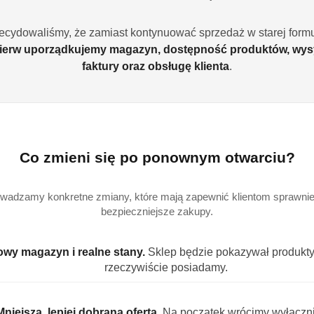
Ilość
szt.
ecydowaliśmy, że zamiast kontynuować sprzedaż w starej formu
ierw uporządkujemy magazyn, dostępność produktów, wys
faktury oraz obsługę klienta
.
Dostępność
Wysyłka w
i
3
ciągu:
dostawa
Cena przesyłki:
9
Co zmieni się po ponownym otwarciu?
EAN:
5
wadzamy konkretne zmiany, które mają zapewnić klientom sprawniej
bezpieczniejsze zakupy.
FORMACJE
INFORMACJE DOT. BEZPIECZEŃSTWA
OPINI
wy magazyn i realne stany.
Sklep będzie pokazywał produkty,
rzeczywiście posiadamy.
yczka + wkład Biała Peonia i Kwitnący 
Mniejsza, lepiej dobrana oferta.
Na początek wrócimy wyłączn