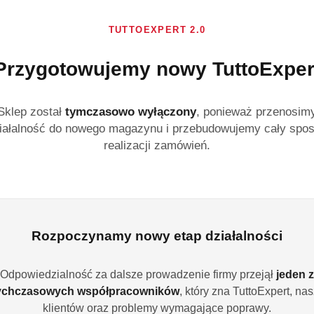
Peonia i Kwitną
TUTTOEXPERT 2.0
Air Wick elektryczny 
Kwitnący Jaśmin skut
Przygotowujemy nowy TuttoExper
zapewnia długotrwałą
ml z możliwością reg
utrzymuje się nawet d
Sklep został
tymczasowo wyłączony
, ponieważ przenosim
iałalność do nowego magazynu i przebudowujemy cały spo
Dostępność:
Brak towaru
realizacji zamówień.
Powiadom gdy produ
cena:
28.99
Program lojalności
Rozpoczynamy nowy etap działalności
Odpowiedzialność za dalsze prowadzenie firmy przejął
jeden z
ychczasowych współpracowników
, który zna TuttoExpert, na
klientów oraz problemy wymagające poprawy.