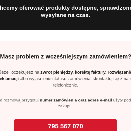
hcemy oferować produkty dostępne, sprawdzone
zenia
wysyłane na czas.
konale sprawdzi się w salonie, pokoju dziennym, sypialni, ła
ą atmosferę przez cały dzień.
u, a następnie umieść go w dolnej części wtyczki, aż usłyszy
Masz problem z wcześniejszym zamówieniem
łącz wtyczkę do gniazdka i ustaw intensywność zapachu za 
Jeżeli oczekujesz na
zwrot pieniędzy, korektę faktury, rozwiązani
reklamacji
albo wyjaśnienie statusu zamówienia, skontaktuj się z na
tnący Jaśmin?
telefonicznie.
likatnymi owocowymi nutami oraz ciepłą, kremową bazą, kt
d rozmową przygotuj
numer zamówienia oraz adres e-mail
użyty po
zakupu.
?
 dni użytkowania przy najniższym poziomie intensywności i p
795 567 070
ywność zapachu?