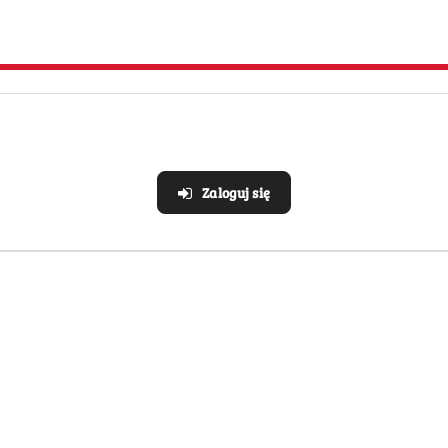
e
Strefa klienta
Masz problem z zamówieni
Konto klienta
Zaloguj się
ywatności
Blog
i zwroty
FAQ
O nas
Pomagamy Zwierzakom 🐾