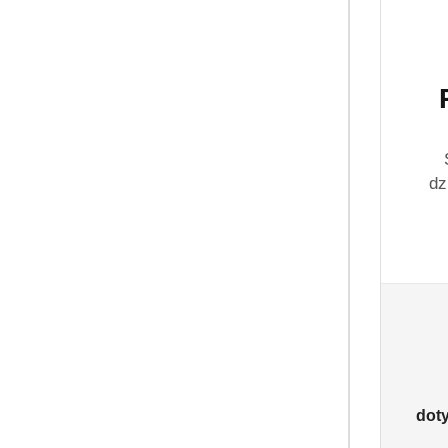
dz
dot