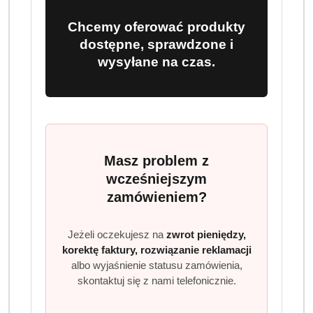
Chcemy oferować produkty
dostępne, sprawdzone i
Ilość
szt.
wysyłane na czas.
Do koszyka
Dostępność
Wysyłka w
i
3 dni
Masz problem z
ciągu:
dostawa
wcześniejszym
Cena przesyłki:
9.99
zamówieniem?
EAN:
5900273472908
Jeżeli oczekujesz na
zwrot pieniędzy,
korektę faktury, rozwiązanie reklamacji
albo wyjaśnienie statusu zamówienia,
skontaktuj się z nami telefonicznie.
OPIS PRODUKTU
OPINIE (0)
ZADAJ PYTANIE