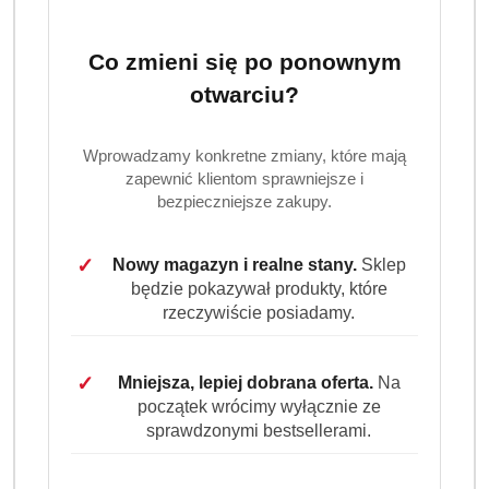
Co zmieni się po ponownym
otwarciu?
Wprowadzamy konkretne zmiany, które mają
zapewnić klientom sprawniejsze i
AJAX
bezpieczniejsze zakupy.
(0)
✓
Nowy magazyn i realne stany.
Sklep
będzie pokazywał produkty, które
Brak towaru
rzeczywiście posiadamy.
Ajax kwiat laguny płyn uniwersalny do
✓
Mniejsza, lepiej dobrana oferta.
Na
podłóg 1000ml
początek wrócimy wyłącznie ze
sprawdzonymi bestsellerami.
Ajax Kwiat Laguny to skuteczny płyn do mycia podłóg,
który pozostawia intensywną świeżość i blask. Idealny do