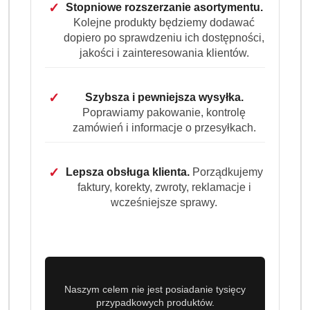
codziennego sprzątania – dba o czystość i przyjemny
✓
Stopniowe rozszerzanie asortymentu.
zapach w całym domu.
Kolejne produkty będziemy dodawać
dopiero po sprawdzeniu ich dostępności,
Dostępność:
Brak towaru
jakości i zainteresowania klientów.
Powiadom gdy produkt będzie dostępny
✓
Szybsza i pewniejsza wysyłka.
cena:
8.99
Poprawiamy pakowanie, kontrolę
zamówień i informacje o przesyłkach.
Program lojalnościowy dostępny jest tylko dla
zalogowanych klientów.
✓
Lepsza obsługa klienta.
Porządkujemy
faktury, korekty, zwroty, reklamacje i
wcześniejsze sprawy.
Wariant
Wybierz Wariant
Naszym celem nie jest posiadanie tysięcy
przypadkowych produktów.