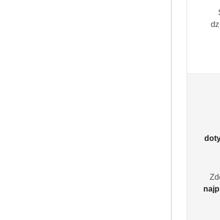
dz
dot
Zd
najp