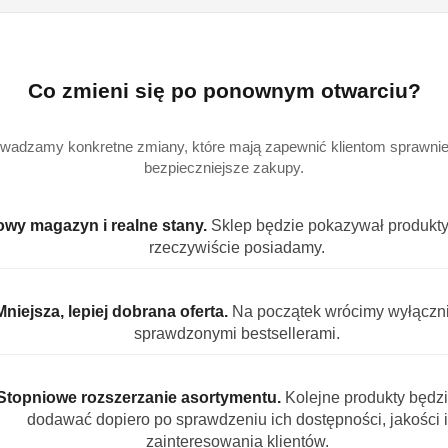
EAN:
8
Co zmieni się po ponownym otwarciu?
wadzamy konkretne zmiany, które mają zapewnić klientom sprawniej
OPIS PRODUKTU
OPINIE (0)
ZADAJ PYTANIE
bezpieczniejsze zakupy.
wy magazyn i realne stany.
Sklep będzie pokazywał produkty,
awieszka do WC Aqua 40 g
rzeczywiście posiadamy.
uszlę toalety, i zapewnia higieniczną czystość oraz przyje
Mniejsza, lepiej dobrana oferta.
Na początek wrócimy wyłączn
zaniu się kamienia w muszli, oraz pozostawia obfitą, czyszc
sprawdzonymi bestsellerami.
odowiska.
Stopniowe rozszerzanie asortymentu.
Kolejne produkty będz
dodawać dopiero po sprawdzeniu ich dostępności, jakości i
onowych, 5-15% surfaktantów niejonowych. Zawiera substan
zainteresowania klientów.