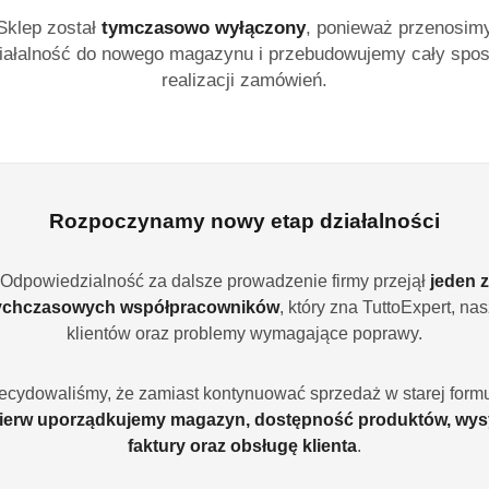
Sklep został
tymczasowo wyłączony
, ponieważ przenosim
Powiadom gdy produ
iałalność do nowego magazynu i przebudowujemy cały spo
realizacji zamówień.
cena:
4.19
Program lojalności
Rozpoczynamy nowy etap działalności
Odpowiedzialność za dalsze prowadzenie firmy przejął
jeden z
ychczasowych współpracowników
, który zna TuttoExpert, na
Ilość
szt.
klientów oraz problemy wymagające poprawy.
Dostępność
ecydowaliśmy, że zamiast kontynuować sprzedaż w starej formu
Wysyłka w
ierw uporządkujemy magazyn, dostępność produktów, wys
i
3
ciągu:
faktury oraz obsługę klienta
.
dostawa
Cena przesyłki:
9