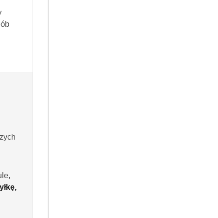
y
kt będzie dostępny
sób
owy dostępny jest tylko dla zalogowanych klientów.
szych
Do koszyka
le,
yłkę,
 dni
.99