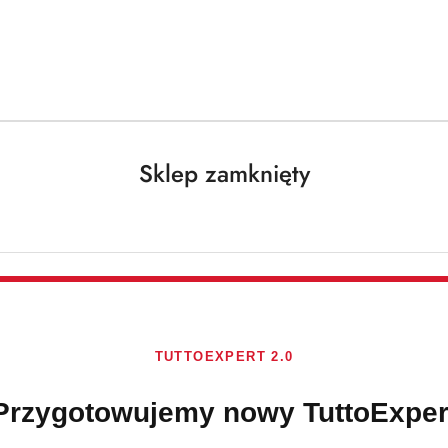
Darmowa dostawa od 250 PLN dla paczek do 25 kg!
Sklep zamknięty
Zawieszki do WC
Brak towaru
TUTTOEXPERT 2.0
At Home Clean
Przygotowujemy nowy TuttoExper
Dostępność:
Brak towaru