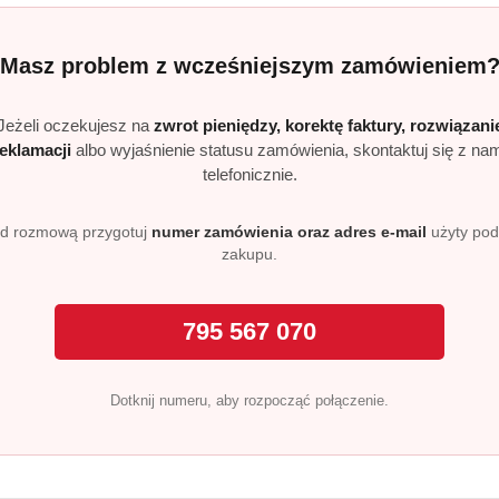
Realizacja: Strona, Social Media i Kampanie reklamowe |
Marketyzacja.pl
Masz problem z wcześniejszym zamówieniem
Jeżeli oczekujesz na
zwrot pieniędzy, korektę faktury, rozwiązani
reklamacji
albo wyjaśnienie statusu zamówienia, skontaktuj się z na
telefonicznie.
e
Strefa klienta
d rozmową przygotuj
numer zamówienia oraz adres e-mail
użyty po
zakupu.
Masz problem z zamówieni
Konto klienta
795 567 070
ywatności
Blog
i zwroty
FAQ
Dotknij numeru, aby rozpocząć połączenie.
O nas
Pomagamy Zwierzakom 🐾