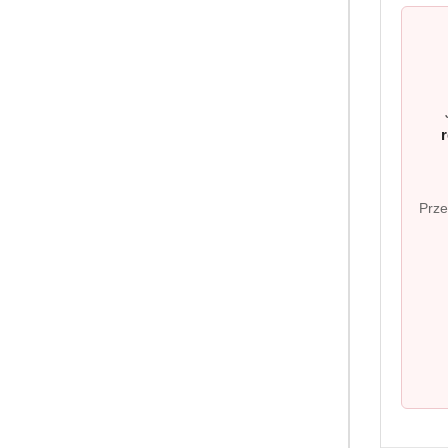
Informacj
Prze
Dostawa
Regulamin
Józefa Łepkowskiego 1/22, Kraków 31-
Polityka pr
423, Poland
Reklamacje 
pomoc.tuttoexpert@gmail.com
Kontakt
+48 533 900 196