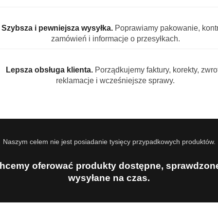
 Bitrex
uje poważne podrażnienie oczu. Szkodliwy dla organizmów w
Szybsza i pewniejsza wysyłka.
Poprawiamy pakowanie, kontr
ka, należy przygotować pojemnik lub etykietę. Trzymać z da
zamówień i informacje o przesyłkach.
ścią wody z mydłem. JEŚLI DOSTAJE SIĘ DO OCZU: Ostrożnie pł
i kontaktowe. Kontynuuj płukanie. Jeśli podrażnienie oczu ut
Lepsza obsługa klienta.
Porządkujemy faktury, korekty, zwrot
a.
reklamacje i wcześniejsze sprawy.
Naszym celem nie jest posiadanie tysięcy przypadkowych produktów.
Produkty
Produkty
Polecane
Podobne produkty
hcemy oferować produkty dostępne, sprawdzone
o
o
wysyłane na czas.
statusie:
statusie: