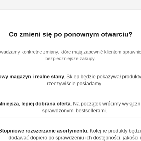
Ilość
szt.
Dostępność
Co zmieni się po ponownym otwarciu?
Wysyłka w
i
3
ciągu:
dostawa
Cena przesyłki:
9
wadzamy konkretne zmiany, które mają zapewnić klientom sprawniej
bezpieczniejsze zakupy.
EAN:
7
wy magazyn i realne stany.
Sklep będzie pokazywał produkty,
rzeczywiście posiadamy.
Mniejsza, lepiej dobrana oferta.
Na początek wrócimy wyłączn
S PRODUKTU
INFORMACJE
OPINIE (0)
ZADAJ PYT
sprawdzonymi bestsellerami.
Stopniowe rozszerzanie asortymentu.
Kolejne produkty będz
Kawa ziarnista 1 kg Aromatyczna przyje
dodawać dopiero po sprawdzeniu ich dostępności, jakości i