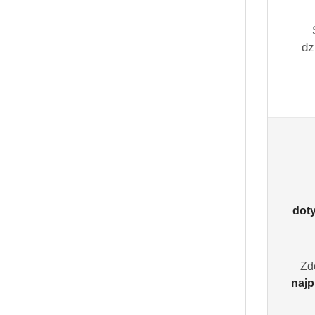
dz
dot
Zd
najp