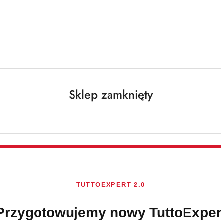
Darmowa dostawa od 250 PLN dla paczek do 25 kg!
Sklep zamknięty
CHICCO
D'ORO
Brak towaru
TUTTOEXPERT 2.0
Chicco d'Oro Ex
Przygotowujemy nowy TuttoExper
Delikatna szwa