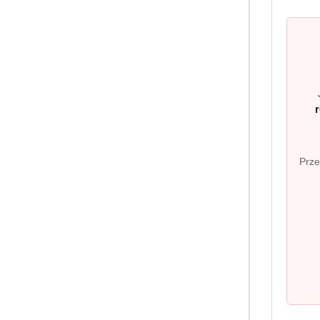
Intensywność:
średnia
Forma:
kawa ziarnista
Waga netto:
1000 g
Prze
Pomiń karuzelę produktów