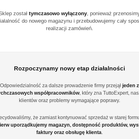
Wysokiej jakości szwa
Sklep został
tymczasowo wyłączony
, ponieważ przenosim
wyselekcjonowanych zi
iałalność do nowego magazynu i przebudowujemy cały spo
delikatny aromat i ha
realizacji zamówień.
propozycja dla miłoś
kawowych.
Dostępność:
Brak towaru
Powiadom gdy produ
Rozpoczynamy nowy etap działalności
cena:
89.85
Odpowiedzialność za dalsze prowadzenie firmy przejął
jeden z
ychczasowych współpracowników
, który zna TuttoExpert, na
Program lojalności
klientów oraz problemy wymagające poprawy.
ecydowaliśmy, że zamiast kontynuować sprzedaż w starej formu
ierw uporządkujemy magazyn, dostępność produktów, wys
faktury oraz obsługę klienta
.