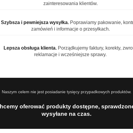
zainteresowania klientów.
 mieszanka wysokogatunkowych ziaren Arabiki (80%) i Robust
 smaku. Kawa została wypalona z wyjątkową precyzją, co na
Szybsza i pewniejsza wysyłka.
Poprawiamy pakowanie, kontr
ść aromatu.
zamówień i informacje o przesyłkach.
 d'Oro Exclusiv?
odukcji.
Lepsza obsługa klienta.
Porządkujemy faktury, korekty, zwrot
tną kwasowością.
reklamacje i wcześniejsze sprawy.
kolady i karmelu.
hiato, cappuccino i kaw przelewowych.
usty idealna proporcja dla intensywności i gładkości smaku.
Naszym celem nie jest posiadanie tysięcy przypadkowych produktów.
kspresach automatycznych, kolbowych, jak i w klasycznych 
ażdej filiżance.
hcemy oferować produkty dostępne, sprawdzone
wysyłane na czas.
a