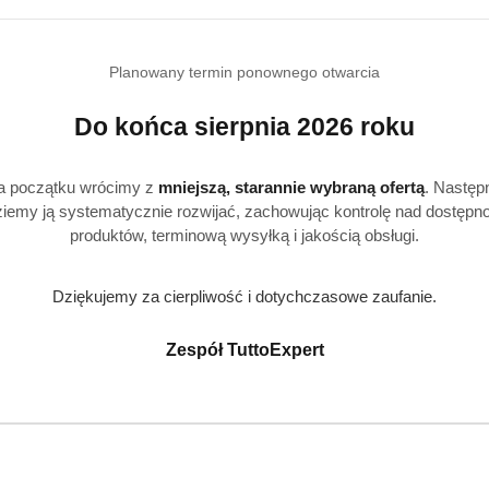
Planowany termin ponownego otwarcia
e
Strefa klienta
Do końca sierpnia 2026 roku
Masz problem z zamówieni
a początku wrócimy z
mniejszą, starannie wybraną ofertą
. Następ
iemy ją systematycznie rozwijać, zachowując kontrolę nad dostępn
Konto klienta
produktów, terminową wysyłką i jakością obsługi.
ywatności
Blog
i zwroty
FAQ
Dziękujemy za cierpliwość i dotychczasowe zaufanie.
O nas
Zespół TuttoExpert
Pomagamy Zwierzakom 🐾