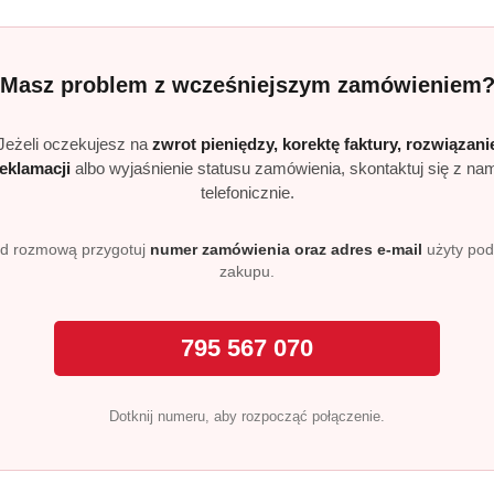
Masz problem z wcześniejszym zamówieniem
Jeżeli oczekujesz na
zwrot pieniędzy, korektę faktury, rozwiązani
reklamacji
albo wyjaśnienie statusu zamówienia, skontaktuj się z na
telefonicznie.
d rozmową przygotuj
numer zamówienia oraz adres e-mail
użyty po
Produkty
Produkty
Polecane
Podobne produkty
zakupu.
o
o
statusie:
statusie:
795 567 070
Dotknij numeru, aby rozpocząć połączenie.
Realizacja: Strona, Social Media i Kampanie reklamowe |
Marketyzacja.pl