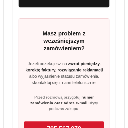
Brak towaru
Dallmayr Prodomo 500 g kawa
Masz problem z
mielona słabo palona
wcześniejszym
zamówieniem?
Dallmayr Prodomo 500 g to łagodna kawa mielona
100 procent Arabica o delikatnym aromacie,
Jeżeli oczekujesz na
zwrot pieniędzy,
subtelnej kwasowości i pozbawiona goryczy.
korektę faktury, rozwiązanie reklamacji
Świetna do parzenia tradycyjnego, w kawiarce i
albo wyjaśnienie statusu zamówienia,
ekspresie ciśnieniowym.
skontaktuj się z nami telefonicznie.
Dostępność:
Brak towaru
Przed rozmową przygotuj
numer
zamówienia oraz adres e-mail
użyty
Powiadom gdy produkt będzie dostępny
podczas zakupu.
cena:
42.99