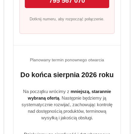
795 567 070
Program lojalnościowy dostępny jest tylko dla
Dotknij numeru, aby rozpocząć połączenie.
zalogowanych klientów.
Planowany termin ponownego otwarcia
Ilość
szt.
Do końca sierpnia 2026 roku
Do koszyka
Na początku wrócimy z
mniejszą, starannie
wybraną ofertą
. Następnie będziemy ją
Dostępność
systematycznie rozwijać, zachowując kontrolę
Wysyłka w ciągu:
3 dni
nad dostępnością produktów, terminową
i
wysyłką i jakością obsługi.
Cena przesyłki:
9.99
dostawa