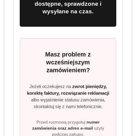
cena:
42.99
dostępne, sprawdzone i
wysyłane na czas.
Program lojalnościowy dostępny jest tylko dla
zalogowanych klientów.
Masz problem z
wcześniejszym
zamówieniem?
Ilość
szt.
Jeżeli oczekujesz na
zwrot pieniędzy,
Do koszyka
korektę faktury, rozwiązanie reklamacji
albo wyjaśnienie statusu zamówienia,
skontaktuj się z nami telefonicznie.
Dostępność
Wysyłka w
i
3 dni
Przed rozmową przygotuj
numer
ciągu:
dostawa
zamówienia oraz adres e-mail
użyty
Cena przesyłki:
9.99
podczas zakupu.