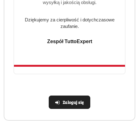
wysyłką i jakością obsługi.
kawy. To właśnie one nadają mieszance wyjątkowy,
szlachetny smak i charakterystyczny aromat.
Dziękujemy za cierpliwość i dotychczasowe
Ziarna po zbiorze są myte i poddawane starannemu
zaufanie.
procesowi obróbki, który pozwala wydobyć ich naturalną
czystość, jasne nuty smakowe oraz delikatność. Dzięki
Zespół TuttoExpert
temu Dallmayr Prodomo zachwyca harmonijnym,
czystym profilem, z subtelną goryczką i minimalną
kwasowością.
Najważniejsze cechy kawy Dallmayr Prodomo
100 procent Arabica pochodząca z wysokogórskich
plantacji
dominujące ziarna z południowej Etiopii
Zaloguj się
jasne i czyste nuty smakowe
delikatna kwasowość i subtelna goryczka
mieszanka ręcznie zbieranych ziaren
świetna do codziennego parzenia
Profil smakowy