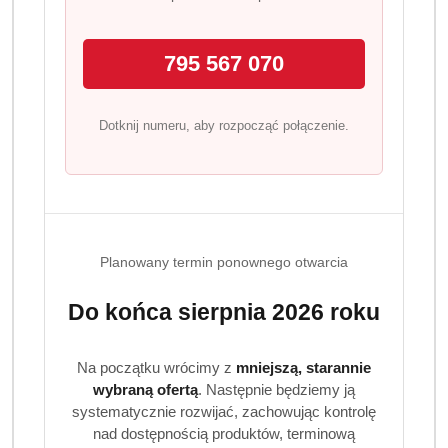
EAN:
4008167103219
795 567 070
Dotknij numeru, aby rozpocząć połączenie.
OPIS
INFORMACJE
OPINIE
ZADAJ
PRODUKTU
(0)
PYTANIE
Dallmayr Prodomo kawa ziarnista
Planowany termin ponownego otwarcia
500 g 100 procent Arabica
Do końca sierpnia 2026 roku
Dallmayr Prodomo to jedna z najbardziej
rozpoznawalnych i cenionych kaw marki Dallmayr.
Powstaje wyłącznie z wysokogórskich ziaren Arabiki,
Na początku wrócimy z
mniejszą, starannie
selekcjonowanych w najlepszych regionach upraw na
wybraną ofertą
. Następnie będziemy ją
świecie. Jej podstawą są aromatyczne ziarna z
systematycznie rozwijać, zachowując kontrolę
południowych prowincji Etiopii, uznawanych za kolebkę
nad dostępnością produktów, terminową