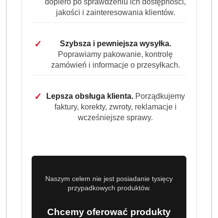
dopiero po sprawdzeniu ich dostępności,
jakości i zainteresowania klientów.
DALLMAYR
✓
Szybsza i pewniejsza wysyłka.
Poprawiamy pakowanie, kontrolę
(0)
zamówień i informacje o przesyłkach.
Brak towaru
✓
Lepsza obsługa klienta.
Porządkujemy
Dallmayr Prodomo 500 g kawa ziarnista
faktury, korekty, zwroty, reklamacje i
wcześniejsze sprawy.
Dallmayr Prodomo ziarnista 500 g to klasyczna kawa 100
procent Arabica o charakterystycznym, czystym
aromacie etiopskich ziaren. Średnio palona, harmonijna i
delikatna, idealna do ekspresów i kawiarek.
Naszym celem nie jest posiadanie tysięcy
Dostępność:
Brak towaru
przypadkowych produktów.
Powiadom gdy produkt będzie dostępny
Chcemy oferować produkty