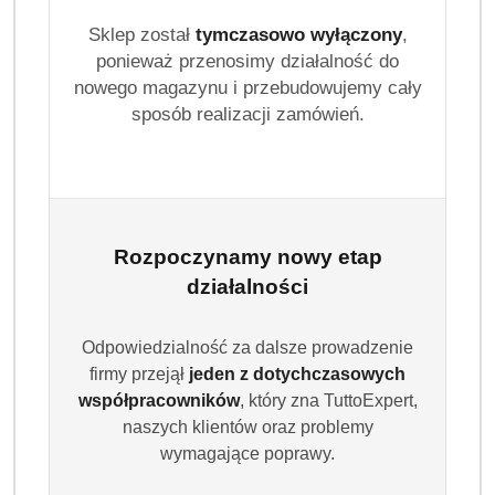
Wariant
Wybierz Wariant
Sklep został
tymczasowo wyłączony
,
ponieważ przenosimy działalność do
nowego magazynu i przebudowujemy cały
sposób realizacji zamówień.
Ilość
szt.
Do koszyka
Rozpoczynamy nowy etap
działalności
Dostępność
Wysyłka w
i
3 dni
ciągu:
Odpowiedzialność za dalsze prowadzenie
dostawa
firmy przejął
jeden z dotychczasowych
Cena przesyłki:
9.99
współpracowników
, który zna TuttoExpert,
naszych klientów oraz problemy
EAN:
4012400504473
wymagające poprawy.