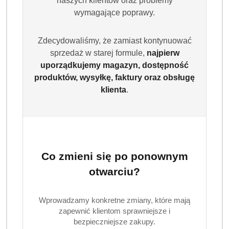
naszych klientów oraz problemy
wymagające poprawy.
Zdecydowaliśmy, że zamiast kontynuować
sprzedaż w starej formule,
najpierw
uporządkujemy magazyn, dostępność
produktów, wysyłkę, faktury oraz obsługę
klienta
.
(0)
Brak towaru
Dove żel pod prysznic 400 Glowing
Co zmieni się po ponownym
Lotus 400 ml
otwarciu?
Dostępność:
Brak towaru
Wprowadzamy konkretne zmiany, które mają
zapewnić klientom sprawniejsze i
Powiadom gdy produkt będzie dostępny
bezpieczniejsze zakupy.