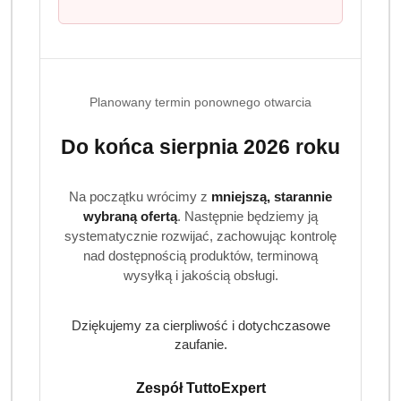
Produkty
Produkty
Polecane
Podobne produkty
Pomiń karuzelę produktów
o
o
statusie:
statusie:
Planowany termin ponownego otwarcia
Do końca sierpnia 2026 roku
Realizacja: Strona, Social Media i Kampanie reklamowe |
Marketyzacja.pl
Na początku wrócimy z
mniejszą, starannie
wybraną ofertą
. Następnie będziemy ją
systematycznie rozwijać, zachowując kontrolę
nad dostępnością produktów, terminową
wysyłką i jakością obsługi.
Dane adresowe
Dziękujemy za cierpliwość i dotychczasowe
zaufanie.
Informacje
Zespół TuttoExpert