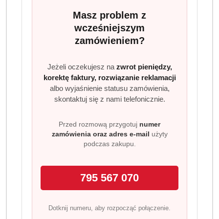
zapach ekstraktu z kwiatu lotosu i wody ryżowej -
Masz problem z
składników znanych ze swoich
wcześniejszym
właściwości
nawilżających
i
rozświetlających
.
zamówieniem?
Formuła zawiera w 100% delikatne składniki myjące
pochodzenia naturalnego. Ponadto formuła żelu Dove
Care by Nature jest w 92% naturalnego pochodzenia a
Jeżeli oczekujesz na
zwrot pieniędzy,
korektę faktury, rozwiązanie reklamacji
100% składników nawilżających jest pochodzenia
albo wyjaśnienie statusu zamówienia,
roślinnego. Nowe żele Dove to połączenie pielęgnacji i
skontaktuj się z nami telefonicznie.
natury. Dove Care by Nature nie zawiera siarczanów
SLES/SLS i jest odpowiedni dla wszystkich rodzajów
Przed rozmową przygotuj
numer
skóry. Co więcej, formuła jest w 92% biodegradowalna* i
zamówienia oraz adres e-mail
użyty
jest zapakowana w nadającą się do recyklingu butelkę,
podczas zakupu.
wykonaną w 100% z przetworzonego plastiku.*
795 567 070
Dotknij numeru, aby rozpocząć połączenie.