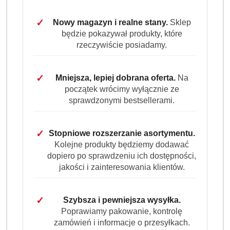
cena:
16.99
✓
Nowy magazyn i realne stany.
Sklep
będzie pokazywał produkty, które
Program lojalnościowy dostępny jest tylko dla
rzeczywiście posiadamy.
zalogowanych klientów.
✓
Mniejsza, lepiej dobrana oferta.
Na
początek wrócimy wyłącznie ze
sprawdzonymi bestsellerami.
Ilość
✓
Stopniowe rozszerzanie asortymentu.
szt.
Kolejne produkty będziemy dodawać
dopiero po sprawdzeniu ich dostępności,
Do koszyka
jakości i zainteresowania klientów.
Dostępność
✓
Szybsza i pewniejsza wysyłka.
Wysyłka w
i
3 dni
Poprawiamy pakowanie, kontrolę
ciągu:
dostawa
zamówień i informacje o przesyłkach.
Cena przesyłki:
9.99