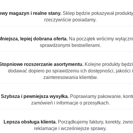
wy magazyn i realne stany.
Sklep będzie pokazywał produkty,
rzeczywiście posiadamy.
Dr Medicorum
Dr M
Smoothie do ciała
Smoot
Mniejsza, lepiej dobrana oferta.
Na początek wrócimy wyłączn
Ananas Mango żel
Borów
1
szt.
1
szt.
pod prysznic
pod p
sprawdzonymi bestsellerami.
16.99
16.99
peelingujący 400 ml
peeli
Stopniowe rozszerzanie asortymentu.
Kolejne produkty będz
IS PRODUKTU
INFORMACJE
OPINIE (1)
ZADAJ PYT
dodawać dopiero po sprawdzeniu ich dostępności, jakości i
zainteresowania klientów.
do ciała zestaw 3 żeli peelingujących
Szybsza i pewniejsza wysyłka.
Poprawiamy pakowanie, kontr
zamówień i informacje o przesyłkach.
ła to trzy owocowe żele pod prysznic z delikatnym efektem p
pinek kokosa, które pomagają usuwać zrogowaciały naskórek 
Lepsza obsługa klienta.
Porządkujemy faktury, korekty, zwrot
reklamacje i wcześniejsze sprawy.
ane są świeżymi owocami. Dzięki temu każda kąpiel ma przyj