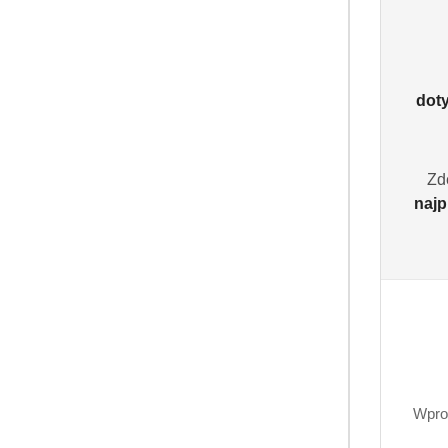
dot
Zd
najp
Wpro