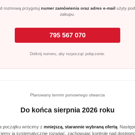
?
d rozmową przygotuj
numer zamówienia oraz adres e-mail
użyty po
otną skórę lub gąbkę. Delikatnie masuj ciało okrężnymi rucha
zakupu.
 spłucz wodą.
795 567 070
ą kosmetyki o owocowym zapachu oraz chcą połączyć żel pod p
sł na prezent.
Dotknij numeru, aby rozpocząć połączenie.
ziennie?
e mogą być stosowane podczas codziennej kąpieli.
ki łupinek kokosa, które pomagają usuwać martwy naskórek.
Planowany termin ponownego otwarcia
Do końca sierpnia 2026 roku
a początku wrócimy z
mniejszą, starannie wybraną ofertą
. Następ
iemy ją systematycznie rozwijać, zachowując kontrolę nad dostępn