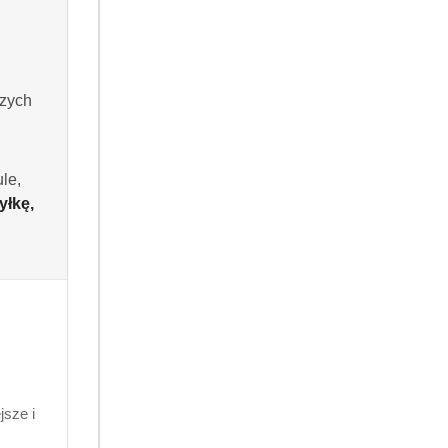
Do koszyka
szych
 dni
le,
yłkę,
.99
260582340680
sze i