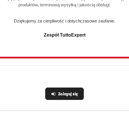
produktów, terminową wysyłką i jakością obsługi.
Produkty
Produkty
Polecane
Podobne produkty
o
o
Dziękujemy za cierpliwość i dotychczasowe zaufanie.
statusie:
statusie:
Zespół TuttoExpert
Realizacja: Strona, Social Media i Kampanie reklamowe |
Marketyzacja.pl
Zaloguj się
e
Strefa klienta
Masz problem z zamówieni
Konto klienta