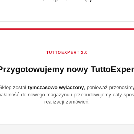
prysznic peeli
Dr Medicorum Smoothie
delikatnym peelingie
pakiecie. Zestaw zaw
Borówka Kiwi oraz Tr
łupinek kokosa, któr
TUTTOEXPERT 2.0
skórę podczas kąpieli.
Przygotowujemy nowy TuttoExper
Dostępność:
Brak towaru
Powiadom gdy produ
Sklep został
tymczasowo wyłączony
, ponieważ przenosim
cena:
48.42
iałalność do nowego magazynu i przebudowujemy cały spo
realizacji zamówień.
Program lojalności