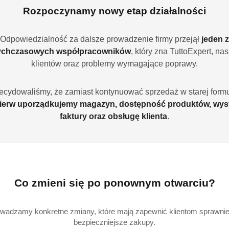
Rozpoczynamy nowy etap działalności
Ilość
Odpowiedzialność za dalsze prowadzenie firmy przejął
jeden z
szt.
ychczasowych współpracowników
, który zna TuttoExpert, na
klientów oraz problemy wymagające poprawy.
Dostępność
Wysyłka w
i
3
ecydowaliśmy, że zamiast kontynuować sprzedaż w starej formu
ciągu:
ierw uporządkujemy magazyn, dostępność produktów, wys
dostawa
Cena przesyłki:
9
faktury oraz obsługę klienta
.
EAN:
4
W zestawie
Co zmieni się po ponownym otwarciu?
wadzamy konkretne zmiany, które mają zapewnić klientom sprawniej
bezpieczniejsze zakupy.