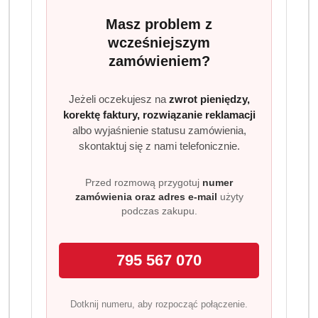
Tchibo Eduscho Family 200 g –
Masz problem z
mocna, pobudzająca kawa
wcześniejszym
rozpuszczalna
zamówieniem?
Tchibo Eduscho Family to kawa stworzona z myślą o
osobach, które potrzebują intensywnego smaku i
Jeżeli oczekujesz na
zwrot pieniędzy,
solidnego pobudzenia już od pierwszych chwil dnia.
korektę faktury, rozwiązanie reklamacji
Powstaje w 100% z naturalnie mocnych ziaren Robusty,
albo wyjaśnienie statusu zamówienia,
skontaktuj się z nami telefonicznie.
które słyną z wysokiej zawartości kofeiny, pełnego smaku
oraz wyrazistej goryczki.
Przed rozmową przygotuj
numer
Dzięki mocnemu paleniu (6/6) kawa zyskuje głęboki
zamówienia oraz adres e-mail
użyty
aromat i charakterystyczny, intensywny profil smakowy.
podczas zakupu.
To idealny wybór dla miłośników wyrazistej filiżanki,
która nie tylko pobudza, ale i zapewnia pełnię kawowego
795 567 070
doświadczenia.
Dlaczego warto wybrać Eduscho Family Instant?
Dotknij numeru, aby rozpocząć połączenie.
100% Robusta – maksymalna moc i intensywność