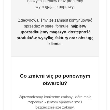
naszych klientów oraz problemy
wymagające poprawy.
Zdecydowaliśmy, że zamiast kontynuować
sprzedaż w starej formule,
najpierw
uporządkujemy magazyn, dostępność
produktów, wysyłkę, faktury oraz obsługę
klienta
.
EDUSCHO
Co zmieni się po ponownym
(0)
otwarciu?
Brak towaru
Wprowadzamy konkretne zmiany, które mają
Eduscho Family 200g kawa
zapewnić klientom sprawniejsze i
rozpuszczalna 100% robusta mocna
bezpieczniejsze zakupy.