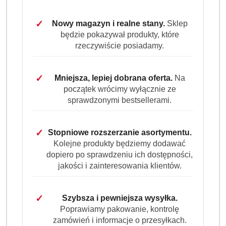
Tchibo Eduscho Family 200g to mocna kawa
✓
Nowy magazyn i realne stany.
Sklep
rozpuszczalna w 100% z ziaren Robusty. Intensywny
będzie pokazywał produkty, które
smak, wyraźna goryczka i wysoka zawartość kofeiny.
rzeczywiście posiadamy.
Idealna na energiczny poranek.
Dostępność:
Brak towaru
✓
Mniejsza, lepiej dobrana oferta.
Na
początek wrócimy wyłącznie ze
Powiadom gdy produkt będzie dostępny
sprawdzonymi bestsellerami.
cena:
27.50
✓
Stopniowe rozszerzanie asortymentu.
Kolejne produkty będziemy dodawać
Program lojalnościowy dostępny jest tylko dla
dopiero po sprawdzeniu ich dostępności,
zalogowanych klientów.
jakości i zainteresowania klientów.
✓
Szybsza i pewniejsza wysyłka.
Poprawiamy pakowanie, kontrolę
zamówień i informacje o przesyłkach.