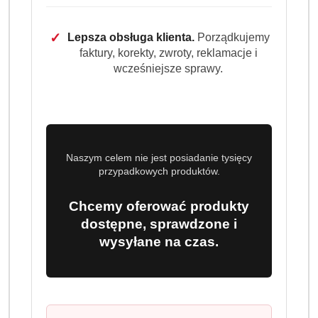
Ilość
szt.
✓
Lepsza obsługa klienta.
Porządkujemy
Do koszyka
faktury, korekty, zwroty, reklamacje i
wcześniejsze sprawy.
Dostępność
Wysyłka w
i
3 dni
ciągu:
dostawa
Cena przesyłki:
9.99
Naszym celem nie jest posiadanie tysięcy
przypadkowych produktów.
EAN:
4046234767353
Chcemy oferować produkty
dostępne, sprawdzone i
wysyłane na czas.
OPIS
INFORMACJE
OPINIE
ZADAJ
PRODUKTU
(0)
PYTANIE