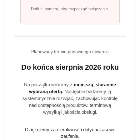
Dotknij numeru, aby rozpocząć połączenie.
Finish All In One żel
do zmywarki
Regular Power Gel 1
3
szt.
l 50 myć
27.99
Planowany termin ponownego otwarcia
OPIS
INFORMACJE
OPINIE
ZADAJ
Do końca sierpnia 2026 roku
PRODUKTU
(0)
PYTANIE
Na początku wrócimy z
mniejszą, starannie
Finish All In One Regular Power Gel
wybraną ofertą
. Następnie będziemy ją
zestaw 3 x 1 l skuteczne zmywanie i
systematycznie rozwijać, zachowując kontrolę
połysk
nad dostępnością produktów, terminową
wysyłką i jakością obsługi.
Finish All In One Regular Power Gel to wydajny żel do
zmywarki przeznaczony do codziennego mycia naczyń.
Dziękujemy za cierpliwość i dotychczasowe
Dzięki szybko rozpuszczalnej formule skutecznie usuwa
zaufanie.
tłuszcz oraz zaschnięte zabrudzenia, zapewniając