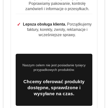
doskonałą czystość oraz połysk naczyń nawet w krótkich
Poprawiamy pakowanie, kontrolę
zamówień i informacje o przesyłkach.
cyklach. Aktywne enzymy pomagają rozpuścić
zaschnięte resztki bez potrzeby wstępnego namaczania.
Zestaw 3 x 1 l wystarcza nawet na 150 myć.
✓
Lepsza obsługa klienta.
Porządkujemy
faktury, korekty, zwroty, reklamacje i
Dostępność:
Brak towaru
wcześniejsze sprawy.
Powiadom gdy produkt będzie dostępny
cena:
83.99
Program lojalnościowy dostępny jest tylko dla
Naszym celem nie jest posiadanie tysięcy
zalogowanych klientów.
przypadkowych produktów.
Chcemy oferować produkty
dostępne, sprawdzone i
wysyłane na czas.