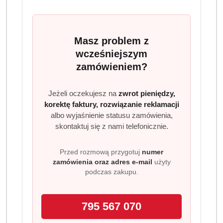
Ilość
szt.
Do koszyka
Masz problem z
wcześniejszym
Dostępność
zamówieniem?
Wysyłka w
i
3 dni
ciągu:
dostawa
Jeżeli oczekujesz na
zwrot pieniędzy,
Cena przesyłki:
9.99
korektę faktury, rozwiązanie reklamacji
albo wyjaśnienie statusu zamówienia,
EAN:
8410104124632
skontaktuj się z nami telefonicznie.
Przed rozmową przygotuj
numer
W zestawie
zamówienia oraz adres e-mail
użyty
podczas zakupu.
795 567 070