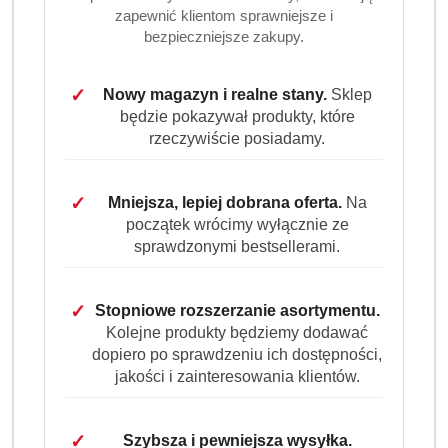
zapewnić klientom sprawniejsze i
bezpieczniejsze zakupy.
✓
Nowy magazyn i realne stany.
Sklep
będzie pokazywał produkty, które
FINISH
rzeczywiście posiadamy.
✓
Mniejsza, lepiej dobrana oferta.
Na
(0)
początek wrócimy wyłącznie ze
sprawdzonymi bestsellerami.
Brak towaru
Finish All In One Regular Power Gel żel
✓
Stopniowe rozszerzanie asortymentu.
Kolejne produkty będziemy dodawać
do zmywarki zestaw 3 x 1 l (150 myć)
dopiero po sprawdzeniu ich dostępności,
jakości i zainteresowania klientów.
Finish All In One Regular Power Gel to skuteczny żel do
zmywarki, będący wygodną alternatywą dla tabletek.
Szybko się rozpuszcza, usuwa zabrudzenia i zapewnia
✓
Szybsza i pewniejsza wysyłka.