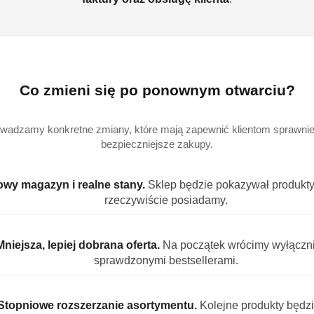
Ilość
szt.
Co zmieni się po ponownym otwarciu?
Dostępność
Wysyłka w ciągu:
3 d
i
wadzamy konkretne zmiany, które mają zapewnić klientom sprawniej
Cena przesyłki:
9.
bezpieczniejsze zakupy.
dostawa
EAN:
8
wy magazyn i realne stany.
Sklep będzie pokazywał produkty,
rzeczywiście posiadamy.
Mniejsza, lepiej dobrana oferta.
Na początek wrócimy wyłączn
sprawdzonymi bestsellerami.
 PRODUKTU
INFORMACJE
OPINIE (0)
ZADAJ PY
Stopniowe rozszerzanie asortymentu.
Kolejne produkty będz