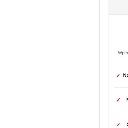
Wpro
✓
No
✓
OPIS
✓