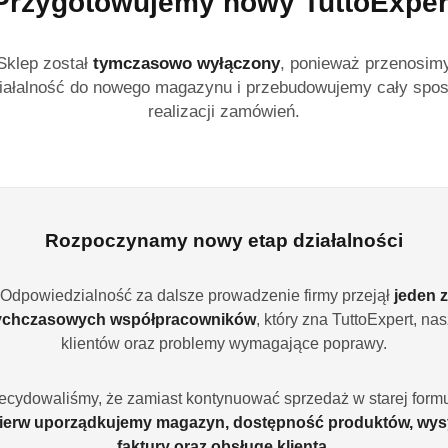
Przygotowujemy nowy TuttoExper
pomarańczowy 1
Sklep został
tymczasowo wyłączony
, ponieważ przenosim
Finish All-in-One Anti-O
iałalność do nowego magazynu i przebudowujemy cały spo
zapewnia doskonałą czys
realizacji zamówień.
Szybko rozpuszczalna fo
eliminuje nieprzyjemne
wnętrze zmywarki. Pojem
dozowanie.
Dostępność:
Brak towaru
Rozpoczynamy nowy etap działalności
Powiadom gdy produkt
Odpowiedzialność za dalsze prowadzenie firmy przejął
jeden z
cena:
27.99
ychczasowych współpracowników
, który zna TuttoExpert, na
klientów oraz problemy wymagające poprawy.
Program lojalnościowy
ecydowaliśmy, że zamiast kontynuować sprzedaż w starej formu
ierw uporządkujemy magazyn, dostępność produktów, wys
faktury oraz obsługę klienta
.