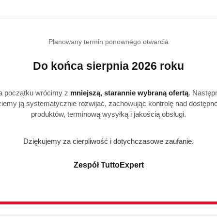
Produkty
Produkty
Polecane
Podobne produkty
Planowany termin ponownego otwarcia
o
o
Do końca sierpnia 2026 roku
statusie:
statusie:
a początku wrócimy z
mniejszą, starannie wybraną ofertą
. Następ
iemy ją systematycznie rozwijać, zachowując kontrolę nad dostępn
produktów, terminową wysyłką i jakością obsługi.
Realizacja: Strona, Social Media i Kampanie reklamowe |
Marketyzacja.pl
Dziękujemy za cierpliwość i dotychczasowe zaufanie.
Zespół TuttoExpert
Strefa klienta