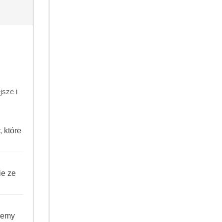
Do koszyka
ni
sze i
99
410104890483
 które
ie ze
TANIE
iemy