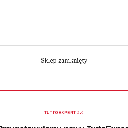
Darmowa dostawa od 250 PLN dla paczek do 25 kg!
Sklep zamknięty
ki
FINISH
Brak towaru
TUTTOEXPERT 2.0
Finish All-in-O