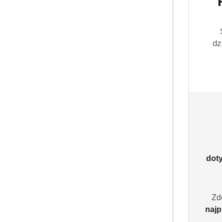
dz
dot
Zd
najp