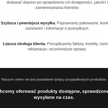
or Fresh żel do zmywarki 1 l skuteczność i 
dodawać dopiero po sprawdzeniu ich dostępności, jakości i
zainteresowania klientów.
owoczesny żel do zmywarki stworzony z myślą o codziennym zmywani
wet w krótkich programach, jednocześnie neutralizując nieprzyjemne
Szybsza i pewniejsza wysyłka.
Poprawiamy pakowanie, kontr
zamówień i informacje o przesyłkach.
h?
kich cyklach
Lepsza obsługa klienta.
Porządkujemy faktury, korekty, zwrot
rzyjemne zapachy
reklamacje i wcześniejsze sprawy.
wieniem
w zmywarek
Naszym celem nie jest posiadanie tysięcy przypadkowych produktów.
 pomarańczowy zapach świeżości we wnętrzu zmywarki, który podkreś
hcemy oferować produkty dostępne, sprawdzone
wysyłane na czas.
 dopasowanie ilości środka do stopnia zabrudzenia naczyń, co pozw