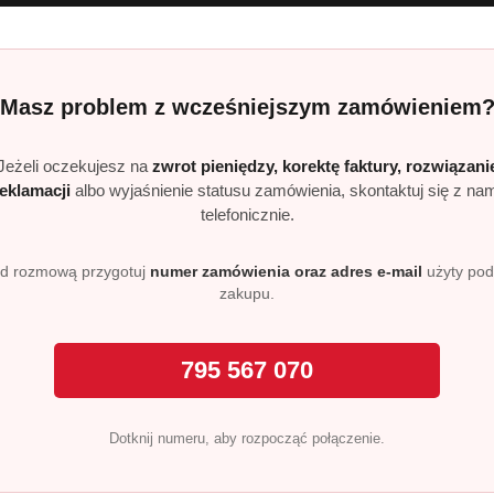
l
Masz problem z wcześniejszym zamówieniem
Jeżeli oczekujesz na
zwrot pieniędzy, korektę faktury, rozwiązani
reklamacji
albo wyjaśnienie statusu zamówienia, skontaktuj się z na
ka w zmywarce, zamknij go i wybierz program zmywania. Produkt d
telefonicznie.
d rozmową przygotuj
numer zamówienia oraz adres e-mail
użyty po
Fresh?
zakupu.
mywania, ochrony delikatnych naczyń oraz świeżości bez nieprzyje
795 567 070
mywarek?
esh jest odpowiedni do wszystkich typów zmywarek.
Dotknij numeru, aby rozpocząć połączenie.