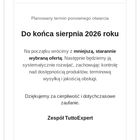
Dostępność
Planowany termin ponownego otwarcia
Wysyłka w
i
3 dni
ciągu:
Do końca sierpnia 2026 roku
dostawa
Cena przesyłki:
9.99
Na początku wrócimy z
mniejszą, starannie
wybraną ofertą
. Następnie będziemy ją
EAN:
8594002682736
systematycznie rozwijać, zachowując kontrolę
nad dostępnością produktów, terminową
W zestawie
wysyłką i jakością obsługi.
Dziękujemy za cierpliwość i dotychczasowe
zaufanie.
Zespół TuttoExpert
Finish płyn do
Finish Sól do