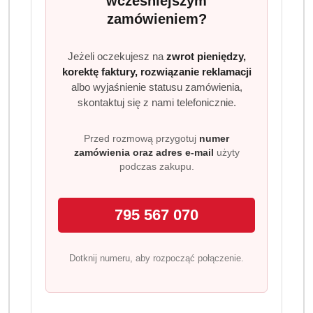
wcześniejszym
osadami. Idealne rozwiązanie do codziennego
zamówieniem?
użytkowania i pełnej konserwacji zmywarki.
Dostępność:
Brak towaru
Jeżeli oczekujesz na
zwrot pieniędzy,
korektę faktury, rozwiązanie reklamacji
Powiadom gdy produkt będzie dostępny
albo wyjaśnienie statusu zamówienia,
skontaktuj się z nami telefonicznie.
cena:
62.99
Przed rozmową przygotuj
numer
Program lojalnościowy dostępny jest tylko dla
zamówienia oraz adres e-mail
użyty
zalogowanych klientów.
podczas zakupu.
795 567 070
Dotknij numeru, aby rozpocząć połączenie.
Ilość
szt.
Do koszyka