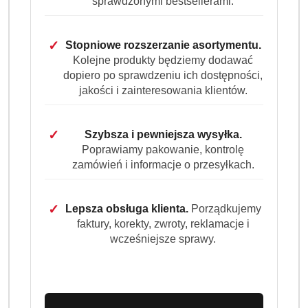
sprawdzonymi bestsellerami.
✓
Stopniowe rozszerzanie asortymentu.
OPIS
INFORMACJE
OPINIE
ZADAJ
Kolejne produkty będziemy dodawać
PRODUKTU
(0)
PYTANIE
dopiero po sprawdzeniu ich dostępności,
jakości i zainteresowania klientów.
Gallus Professional Universal 4in1
perfumowane kapsułki do prania 50
✓
Szybsza i pewniejsza wysyłka.
szt. wszechstronna skuteczność dla
Poprawiamy pakowanie, kontrolę
zamówień i informacje o przesyłkach.
bieli i kolorów
Gallus Professional Universal 4in1 to innowacyjne
✓
Lepsza obsługa klienta.
Porządkujemy
kapsułki do prania stworzone z myślą o wszechstronnym
faktury, korekty, zwroty, reklamacje i
zastosowaniu niezależnie od rodzaju tkanin. Ich
wcześniejsze sprawy.
czterokomorowa formuła łączy wysoką moc piorącą,
ochronę włókien, pielęgnację kolorów oraz długotrwałą
świeżość. Sprawdzają się w szerokim zakresie temperatur
od 30°C aż do 90°C, co czyni je idealnym wyborem do