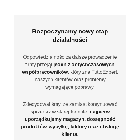
uniwersalne kapsułki do prania tkanin białych i
kolorowych. Skutecznie usuwają zabrudzenia, chronią
kolory i tkaniny, rozpuszczają się w każdej temperaturze
i zapewniają świeży zapach. Opakowanie zawiera 50
Rozpoczynamy nowy etap
sztuk.
działalności
Dostępność:
Brak towaru
Odpowiedzialność za dalsze prowadzenie
Powiadom gdy produkt będzie dostępny
firmy przejął
jeden z dotychczasowych
współpracowników
, który zna TuttoExpert,
cena:
44.45
naszych klientów oraz problemy
wymagające poprawy.
Program lojalnościowy dostępny jest tylko dla
zalogowanych klientów.
Zdecydowaliśmy, że zamiast kontynuować
sprzedaż w starej formule,
najpierw
uporządkujemy magazyn, dostępność
produktów, wysyłkę, faktury oraz obsługę
klienta
.