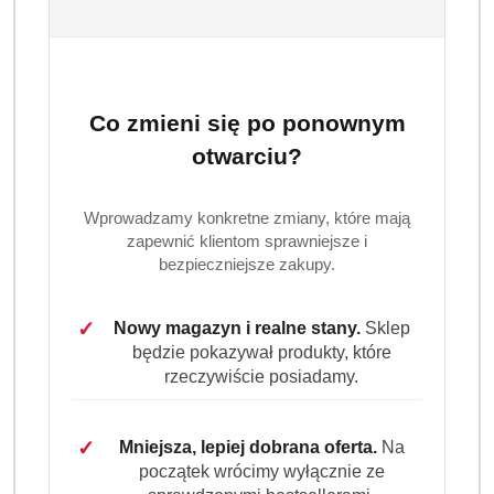
Wariant
Wybierz Wariant
Co zmieni się po ponownym
otwarciu?
Ilość
szt.
Wprowadzamy konkretne zmiany, które mają
Do koszyka
zapewnić klientom sprawniejsze i
bezpieczniejsze zakupy.
Dostępność
✓
Nowy magazyn i realne stany.
Sklep
Wysyłka w
i
3 dni
będzie pokazywał produkty, które
ciągu:
dostawa
rzeczywiście posiadamy.
Cena przesyłki:
9.99
✓
Mniejsza, lepiej dobrana oferta.
Na
EAN:
4251415303552
początek wrócimy wyłącznie ze