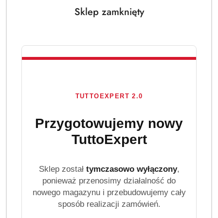
Sklep zamknięty
TUTTOEXPERT 2.0
GALLUS
(0)
Przygotowujemy nowy
TuttoExpert
Brak towaru
Gallus Professional Universal 50szt 4in1
Sklep został
tymczasowo wyłączony
,
perfumowane kapsułki do prania
ponieważ przenosimy działalność do
uniwersalne
nowego magazynu i przebudowujemy cały
sposób realizacji zamówień.
Gallus Professional Universal 4in1 to perfumowane,