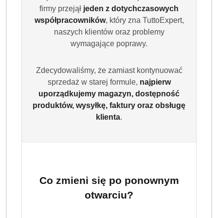
formuła z aktywnymi enzymami skutecznie usuwa
firmy przejął
jeden z dotychczasowych
zabrudzenia, zapewnia świeży zapach i jest bezpieczna
współpracowników
, który zna TuttoExpert,
dla tkanin oraz środowiska.
naszych klientów oraz problemy
wymagające poprawy.
Dostępność:
Brak towaru
Powiadom gdy produkt będzie dostępny
Zdecydowaliśmy, że zamiast kontynuować
sprzedaż w starej formule,
najpierw
cena:
64.99
uporządkujemy magazyn, dostępność
produktów, wysyłkę, faktury oraz obsługę
klienta
.
Program lojalnościowy dostępny jest tylko dla
zalogowanych klientów.
Co zmieni się po ponownym
otwarciu?
Wariant
Wybierz Wariant