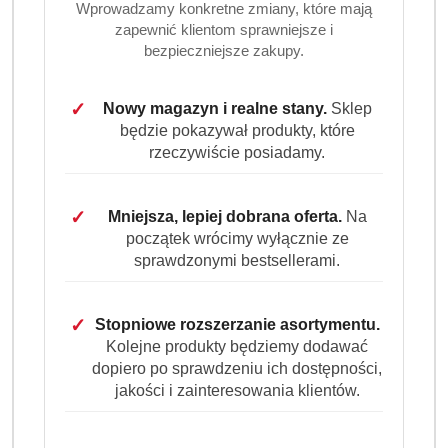
Wprowadzamy konkretne zmiany, które mają
zapewnić klientom sprawniejsze i
bezpieczniejsze zakupy.
Ilość
✓
Nowy magazyn i realne stany.
Sklep
szt.
będzie pokazywał produkty, które
rzeczywiście posiadamy.
Do koszyka
✓
Mniejsza, lepiej dobrana oferta.
Na
Dostępność
początek wrócimy wyłącznie ze
Wysyłka w
i
3 dni
sprawdzonymi bestsellerami.
ciągu:
dostawa
Cena przesyłki:
9.99
✓
Stopniowe rozszerzanie asortymentu.
Kolejne produkty będziemy dodawać
EAN:
4251415302104
dopiero po sprawdzeniu ich dostępności,
jakości i zainteresowania klientów.