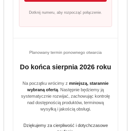
Jak działa formuła 4w1?
Dotknij numeru, aby rozpocząć połączenie.
Aktywne enzymy rozbijają cząsteczki brudu już na
początku cyklu prania, co pozwala na skuteczne dopranie
tkanin. Składniki zapachowe zapewniają długotrwałą
świeżość, a brak fosforanów zmniejsza obciążenie
środowiska.
Planowany termin ponownego otwarcia
Czy proszek nadaje się do białych i kolorowych
tkanin?
Do końca sierpnia 2026 roku
Tak, Gallus Professional 4w1 jest proszkiem
uniwersalnym i może być stosowany zarówno do tkanin
Na początku wrócimy z
mniejszą, starannie
białych, jak i kolorowych.
wybraną ofertą
. Następnie będziemy ją
systematycznie rozwijać, zachowując kontrolę
Czy proszek zawiera fosforany?
nad dostępnością produktów, terminową
wysyłką i jakością obsługi.
Nie, produkt nie zawiera fosforanów, co czyni go bardziej
przyjaznym dla środowiska.
Dziękujemy za cierpliwość i dotychczasowe
W jakich temperaturach można prać?