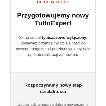
TUTTOEXPERT 2.0
Przygotowujemy nowy
TuttoExpert
Sklep został
tymczasowo wyłączony
,
ponieważ przenosimy działalność do
GALLUS
nowego magazynu i przebudowujemy cały
sposób realizacji zamówień.
(0)
Brak towaru
Gallus Professional proszek do prania
Rozpoczynamy nowy etap
110 prań 6,05 kg 4w1 Uniwersalny
działalności
Gallus Professional 4w1 to uniwersalny proszek do prania
o zwiększonej wydajności aż do 110 prań. Innowacyjna
Odpowiedzialność za dalsze prowadzenie