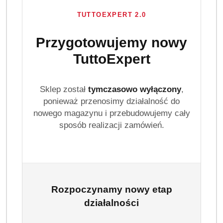
TUTTOEXPERT 2.0
Przygotowujemy nowy
TuttoExpert
Sklep został
tymczasowo wyłączony
,
ponieważ przenosimy działalność do
GALLUS
nowego magazynu i przebudowujemy cały
(0)
sposób realizacji zamówień.
Brak towaru
Gallus Proszek do prania uniwersalny 6
kg 100 prań karton
Rozpoczynamy nowy etap
działalności
Gallus Proszek do prania uniwersalny 6 kg to wydajny
detergent w kartonowym opakowaniu XXL. Przeznaczony