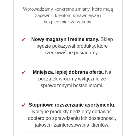
Do koszyka
Wprowadzamy konkretne zmiany, które mają
zapewnić klientom sprawniejsze i
bezpieczniejsze zakupy.
Dostępność
Wysyłka w
i
3 dni
✓
Nowy magazyn i realne stany.
Sklep
ciągu:
dostawa
będzie pokazywał produkty, które
Cena przesyłki:
9.99
rzeczywiście posiadamy.
EAN:
4251415303972
✓
Mniejsza, lepiej dobrana oferta.
Na
początek wrócimy wyłącznie ze
sprawdzonymi bestsellerami.
OPIS
INFORMACJE
OPINIE
ZADAJ
✓
Stopniowe rozszerzanie asortymentu.
PRODUKTU
(0)
PYTANIE
Kolejne produkty będziemy dodawać
dopiero po sprawdzeniu ich dostępności,
jakości i zainteresowania klientów.
Gallus proszek do prania uniwersalny