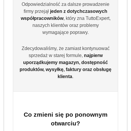
do prania tkanin białych oraz trwałych kolorowych.
Odpowiedzialność za dalsze prowadzenie
Skuteczny już od 20°C, chroni pralkę przed kamieniem i
firmy przejął
jeden z dotychczasowych
zapewnia świeżość nawet do 100 prań.
współpracowników
, który zna TuttoExpert,
naszych klientów oraz problemy
Dostępność:
Brak towaru
wymagające poprawy.
Powiadom gdy produkt będzie dostępny
Zdecydowaliśmy, że zamiast kontynuować
cena:
49.99
sprzedaż w starej formule,
najpierw
uporządkujemy magazyn, dostępność
produktów, wysyłkę, faktury oraz obsługę
Program lojalnościowy dostępny jest tylko dla
klienta
.
zalogowanych klientów.
Co zmieni się po ponownym
otwarciu?
Ilość
szt.