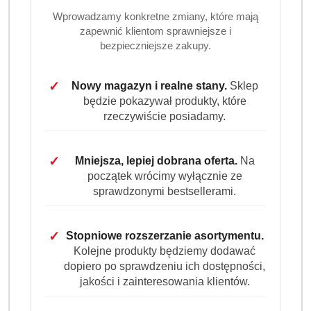
Wprowadzamy konkretne zmiany, które mają
zapewnić klientom sprawniejsze i
bezpieczniejsze zakupy.
✓
Nowy magazyn i realne stany.
Sklep
będzie pokazywał produkty, które
GIMOKA
rzeczywiście posiadamy.
(0)
✓
Mniejsza, lepiej dobrana oferta.
Na
Brak towaru
początek wrócimy wyłącznie ze
sprawdzonymi bestsellerami.
Gimoka Aroma Classico 1kg kawa
ziarnista
✓
Stopniowe rozszerzanie asortymentu.
Kolejne produkty będziemy dodawać
Gimoka Aroma Classico 1kg to intensywna włoska kawa
dopiero po sprawdzeniu ich dostępności,
ziarnista o mocnym smaku, ciemnym paleniu i gęstej
jakości i zainteresowania klientów.
cremie. Mieszanka 60% Robusty i 40% Arabiki idealna do