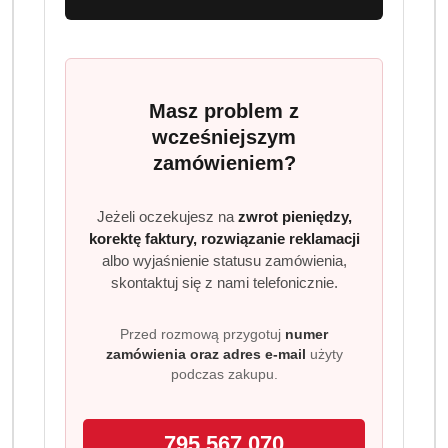
Dostępność
Wysyłka w
i
3 dni
ciągu:
dostawa
Cena przesyłki:
9.99
Masz problem z
wcześniejszym
zamówieniem?
EAN:
8003012000930
Jeżeli oczekujesz na
zwrot pieniędzy,
korektę faktury, rozwiązanie reklamacji
albo wyjaśnienie statusu zamówienia,
OPIS
INFORMACJE
OPINIE
ZADAJ
skontaktuj się z nami telefonicznie.
PRODUKTU
(0)
PYTANIE
Przed rozmową przygotuj
numer
zamówienia oraz adres e-mail
użyty
Gimoka Aroma Classico 1 kg
podczas zakupu.
intensywna, włoska kawa ziarnista
Gimoka Aroma Classico to klasyczna włoska mieszanka
795 567 070