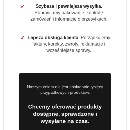
espresso i kaw mlecznych.
✓
Szybsza i pewniejsza wysyłka.
Poprawiamy pakowanie, kontrolę
Dostępność:
Brak towaru
zamówień i informacje o przesyłkach.
Powiadom gdy produkt będzie dostępny
cena:
54.99
✓
Lepsza obsługa klienta.
Porządkujemy
faktury, korekty, zwroty, reklamacje i
wcześniejsze sprawy.
Program lojalnościowy dostępny jest tylko dla
zalogowanych klientów.
Naszym celem nie jest posiadanie tysięcy
przypadkowych produktów.
Chcemy oferować produkty
Ilość
szt.
dostępne, sprawdzone i
wysyłane na czas.
Do koszyka