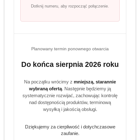
Jabłko, wiśnia, cytryna w połączeniu z
Dotknij numeru, aby rozpocząć połączenie.
charakterystyczną lukrecją.
Przechowywanie:
Przechowywać w suchym miejscu, z dala od ciepła i
wilgoci.
Planowany termin ponownego otwarcia
Do końca sierpnia 2026 roku
Na początku wrócimy z
mniejszą, starannie
Produkty
Produkty
Polecane
Podobne produkty
wybraną ofertą
. Następnie będziemy ją
Pomiń karuzelę produktów
o
o
systematycznie rozwijać, zachowując kontrolę
nad dostępnością produktów, terminową
statusie:
statusie:
wysyłką i jakością obsługi.
Dziękujemy za cierpliwość i dotychczasowe
zaufanie.