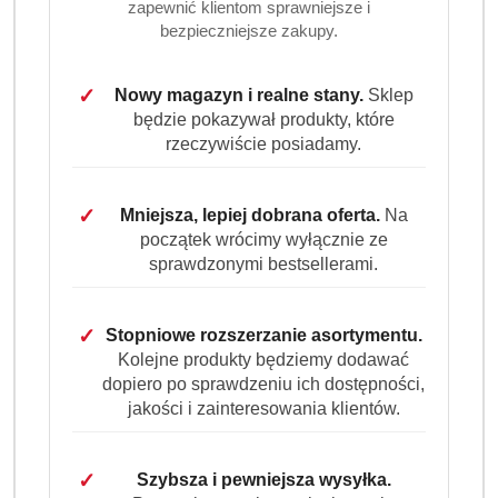
zapewnić klientom sprawniejsze i
Kolorowe żelki w kształcie nietoperzy z pysznym
bezpieczniejsze zakupy.
połączeniem miękkiej lukrecji i owocowej galaretki. Trzy
różne smaki, bez sztucznych barwników. Kultowa
✓
Nowy magazyn i realne stany.
Sklep
propozycja Haribo dla fanów słodyczy z charakterem.
będzie pokazywał produkty, które
rzeczywiście posiadamy.
Dostępność:
Brak towaru
Powiadom gdy produkt będzie dostępny
✓
Mniejsza, lepiej dobrana oferta.
Na
cena:
36.99
początek wrócimy wyłącznie ze
sprawdzonymi bestsellerami.
Program lojalnościowy dostępny jest tylko dla
zalogowanych klientów.
✓
Stopniowe rozszerzanie asortymentu.
Kolejne produkty będziemy dodawać
dopiero po sprawdzeniu ich dostępności,
jakości i zainteresowania klientów.
✓
Szybsza i pewniejsza wysyłka.