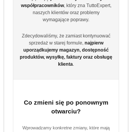
współpracowników
, który zna TuttoExpert,
naszych klientów oraz problemy
wymagające poprawy.
Zdecydowaliśmy, że zamiast kontynuować
sprzedaż w starej formule,
najpierw
uporządkujemy magazyn, dostępność
produktów, wysyłkę, faktury oraz obsługę
klienta
.
HARIBO
(0)
Brak towaru
Co zmieni się po ponownym
Haribo Vampire Żelki z Lukrecją 1 kg
otwarciu?
Worek - Owocowo-lukrecjowe
nietoperze
Wprowadzamy konkretne zmiany, które mają