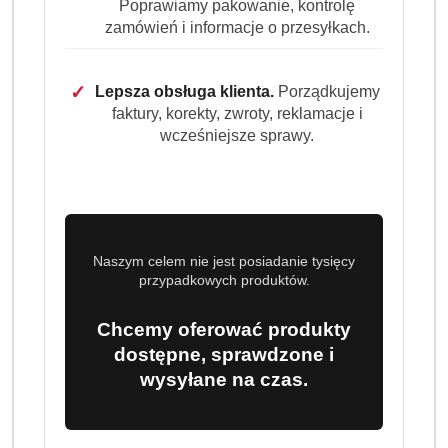
Ilość
Poprawiamy pakowanie, kontrolę
szt.
zamówień i informacje o przesyłkach.
Do koszyka
✓
Lepsza obsługa klienta.
Porządkujemy
faktury, korekty, zwroty, reklamacje i
Dostępność
wcześniejsze sprawy.
Wysyłka w
i
3 dni
ciągu:
dostawa
Cena przesyłki:
9.99
EAN:
4001686202142
Naszym celem nie jest posiadanie tysięcy
przypadkowych produktów.
Chcemy oferować produkty
dostępne, sprawdzone i
OPIS
INFORMACJE
OPINIE
ZADAJ
wysyłane na czas.
PRODUKTU
(0)
PYTANIE