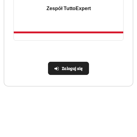
Realizacja: Strona, Social Media i Kampanie reklamowe |
Zespół TuttoExpert
Marketyzacja.pl
Dane adresowe
Informacje
Zaloguj się
Strefa klienta
Sklep internetowy na oprogramowaniu