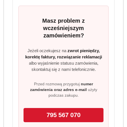
Haribo Vampire 1 kg Owocowe żelki
z lukrecją w kształcie nietoperzy
Haribo Vampire to wyjątkowe połączenie intensywnej
Masz problem z
lukrecji z owocowym smakiem. Żelki w formie nietoperzy
wcześniejszym
mają kolorowe skrzydła z galaretki i miękki korpus z
zamówieniem?
lukrecji, co zapewnia niezwykłe wrażenia smakowe.
Produkt bez sztucznych barwników, stworzony z myślą o
Jeżeli oczekujesz na
zwrot pieniędzy,
fanach intensywnych smaków.
korektę faktury, rozwiązanie reklamacji
albo wyjaśnienie statusu zamówienia,
Dlaczego warto?
skontaktuj się z nami telefonicznie.
Unikalny kształt nietoperzy idealne na imprezy,
Halloween lub jako oryginalna przekąska.
Przed rozmową przygotuj
numer
Połączenie owocowej galaretki z miękką lukrecją.
zamówienia oraz adres e-mail
użyty
Bez sztucznych barwników.
podczas zakupu.
Duże, ekonomiczne opakowanie – aż 1 kg słodyczy.
Oryginalny produkt Haribo prosto z Niemiec.
795 567 070
Smaki: