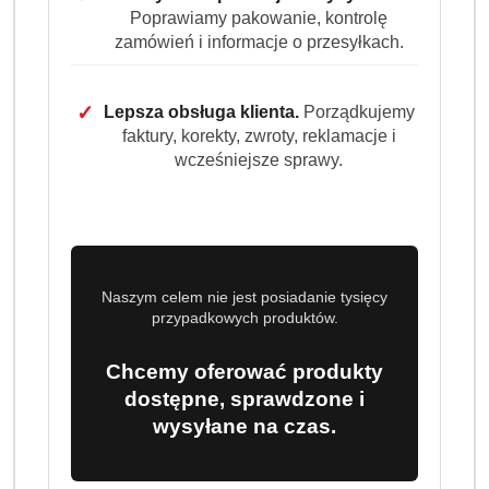
Poprawiamy pakowanie, kontrolę
Do koszyka
zamówień i informacje o przesyłkach.
Dostępność
✓
Lepsza obsługa klienta.
Porządkujemy
Wysyłka w
i
faktury, korekty, zwroty, reklamacje i
3 dni
ciągu:
dostawa
wcześniejsze sprawy.
Cena przesyłki:
9.99
EAN:
8003753214887
Naszym celem nie jest posiadanie tysięcy
przypadkowych produktów.
Chcemy oferować produkty
OPIS PRODUKTU
OPINIE (0)
ZADAJ PYTANIE
dostępne, sprawdzone i
wysyłane na czas.
ILLY ARABICA SELECTION BRAZIL
REGENERATIVE KAWA ZIARNISTA