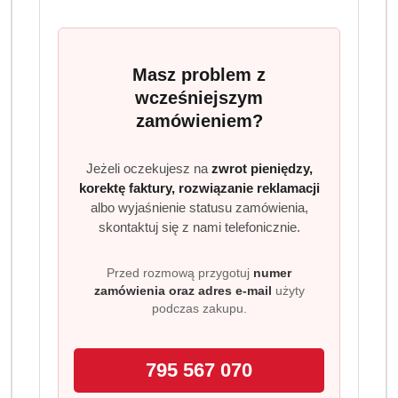
250GR
Przedstawiamy Illy Arabica Selection Brazil
Regenerative - kawę ziarnistą o wadze 250g, która
Masz problem z
zachwyci Cię wyjątkowym smakiem i aromatem. Ta
wcześniejszym
kawa pochodzi z regionu Minas Gerais w Brazylii,
zamówieniem?
słynącego z najlepszych plantacji kawy na świecie.
Ziarna Arabica, z których została stworzona,
Jeżeli oczekujesz na
zwrot pieniędzy,
charakteryzują się pełnym, bogatym smakiem z
korektę faktury, rozwiązanie reklamacji
delikatną kwasowością.
albo wyjaśnienie statusu zamówienia,
Nazwa:
illy ARABICA SELECTION BRAZIL
skontaktuj się z nami telefonicznie.
REGENERATIVE
Producent:
Illy
Przed rozmową przygotuj
numer
Rodzaj:
Kawa ziarnista
zamówienia oraz adres e-mail
użyty
Puszka:
TAK
podczas zakupu.
Waga:
250g
Ziarna z charakterem
795 567 070
Pijąc kawę illy Monoarabica Brazil możemy cieszyć się