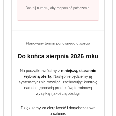
intensywnym smakiem, w którym wyczujemy
słodkie
Dotknij numeru, aby rozpocząć połączenie.
nuty czekolady i karmelu
. Do przygotowania illy Brazil
możemy użyć ekspresu kolbowego i automatycznego, ale
także możemy ją zaparzyć w kawiarce Moka lub w sposób
tradycyjny. Sposób parzenia zależy głównie od
właściwego stopnia zmielenia ziaren.
Planowany termin ponownego otwarcia
Do końca sierpnia 2026 roku
Na początku wrócimy z
mniejszą, starannie
wybraną ofertą
. Następnie będziemy ją
Produkty
Produkty
Polecane
Podobne produkty
Pomiń karuzelę produktów
systematycznie rozwijać, zachowując kontrolę
o
o
nad dostępnością produktów, terminową
statusie:
statusie:
wysyłką i jakością obsługi.
Dziękujemy za cierpliwość i dotychczasowe
zaufanie.