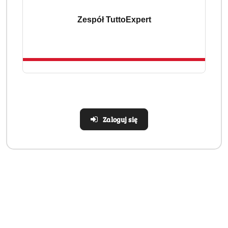
Realizacja: Strona, Social Media i Kampanie reklamowe |
Zespół TuttoExpert
Marketyzacja.pl
Dane adresowe
Zaloguj się
Informacje
Strefa klienta