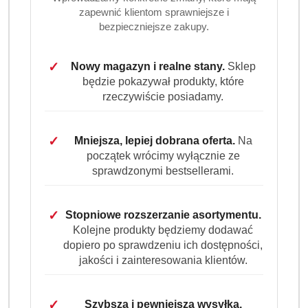
zapewnić klientom sprawniejsze i
SELECTION BRAZIL REGENERATIVE
bezpieczniejsze zakupy.
250 g
✓
Nowy magazyn i realne stany.
Sklep
Dostępność:
Brak towaru
będzie pokazywał produkty, które
rzeczywiście posiadamy.
Powiadom gdy produkt będzie dostępny
cena:
34.99
✓
Mniejsza, lepiej dobrana oferta.
Na
początek wrócimy wyłącznie ze
Program lojalnościowy dostępny jest tylko dla
sprawdzonymi bestsellerami.
zalogowanych klientów.
✓
Stopniowe rozszerzanie asortymentu.
Kolejne produkty będziemy dodawać
dopiero po sprawdzeniu ich dostępności,
jakości i zainteresowania klientów.
Ilość
szt.
✓
Szybsza i pewniejsza wysyłka.