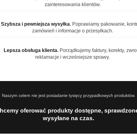
zainteresowania klientów.
naczyń Cytryna 5 L skuteczność i świe
Szybsza i pewniejsza wysyłka.
Poprawiamy pakowanie, kontr
zamówień i informacje o przesyłkach.
łyn do mycia naczyń o bardzo dobrych właściwościach myjąc
suwa zabrudzenia z talerzy, garnków, sztućców i szkła, pozo
Lepsza obsługa klienta.
Porządkujemy faktury, korekty, zwrot
ani zacieków na umytych powierzchniach, dzięki czemu nacz
reklamacje i wcześniejsze sprawy.
oże być stosowany zarówno w ciepłej, jak i zimnej wodzie.
K Cytryna 5 L
trudnych zabrudzeń
Naszym celem nie jest posiadanie tysięcy przypadkowych produktów.
ów
na skórę dłoni
hcemy oferować produkty dostępne, sprawdzone
 opakowanie 5 litrów
wysyłane na czas.
zebadany dermatologicznie
sjonalne