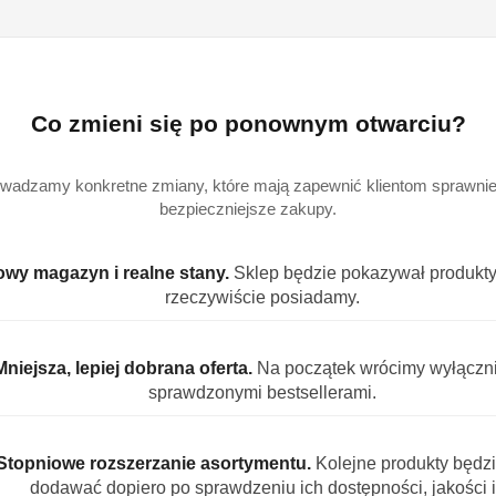
Co zmieni się po ponownym otwarciu?
Ilość
szt.
wadzamy konkretne zmiany, które mają zapewnić klientom sprawniej
Dostępność
bezpieczniejsze zakupy.
Wysyłka w
i
3
ciągu:
wy magazyn i realne stany.
Sklep będzie pokazywał produkty,
dostawa
Cena przesyłki:
9
rzeczywiście posiadamy.
EAN:
5
Mniejsza, lepiej dobrana oferta.
Na początek wrócimy wyłączn
sprawdzonymi bestsellerami.
Stopniowe rozszerzanie asortymentu.
Kolejne produkty będz
S PRODUKTU
INFORMACJE
OPINIE (0)
ZADAJ PYT
dodawać dopiero po sprawdzeniu ich dostępności, jakości i