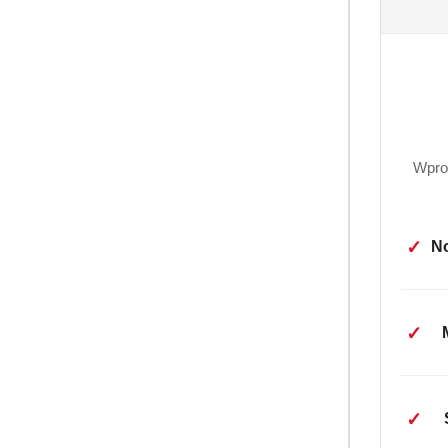
Wpro
✓
No
✓
✓
OPI