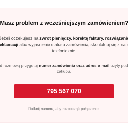
no w codziennym użytkowaniu domowym, jak i w gastronomii
akże do czyszczenia wybranych powierzchni użytkowych.
tkowania
Masz problem z wcześniejszym zamówieniem
ogicznie i jest bezpieczny w codziennym użytkowaniu. Deli
czyń.
Jeżeli oczekujesz na
zwrot pieniędzy, korektę faktury, rozwiązani
reklamacji
albo wyjaśnienie statusu zamówienia, skontaktuj się z na
telefonicznie.
d rozmową przygotuj
numer zamówienia oraz adres e-mail
użyty po
zakupu.
Produkty
Produkty
Polecane
Podobne produkty
795 567 070
o
o
statusie:
statusie:
Dotknij numeru, aby rozpocząć połączenie.