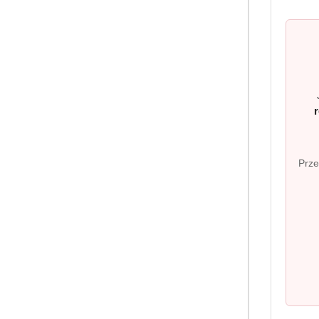
LUDWIK Cytryna sprawdzi się zarów
sprzątających. Może być używany t
Bezpieczeństwo i komfort uży
Produkt został przebadany dermatol
pracy nawet przy częstym myciu na
Prze
Pomiń karuzelę produktów