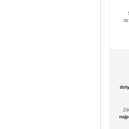
dz
dot
Zd
najp