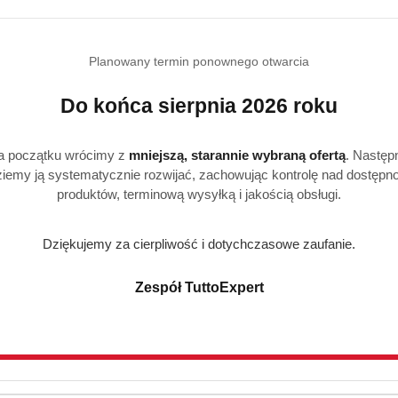
Realizacja: Strona, Social Media i Kampanie reklamowe |
Marketyzacja.pl
Planowany termin ponownego otwarcia
Do końca sierpnia 2026 roku
e
Strefa klienta
a początku wrócimy z
mniejszą, starannie wybraną ofertą
. Następ
iemy ją systematycznie rozwijać, zachowując kontrolę nad dostępn
Masz problem z zamówieni
produktów, terminową wysyłką i jakością obsługi.
Konto klienta
Dziękujemy za cierpliwość i dotychczasowe zaufanie.
ywatności
Blog
Zespół TuttoExpert
i zwroty
FAQ
O nas
Pomagamy Zwierzakom 🐾