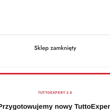
Darmowa dostawa od 250 PLN dla paczek do 25 kg!
Sklep zamknięty
cia naczyń
LUDWIK
Brak towaru
TUTTOEXPERT 2.0
LUDWIK płyn do
Przygotowujemy nowy TuttoExper
LUDWIK Cytryna 5 L t