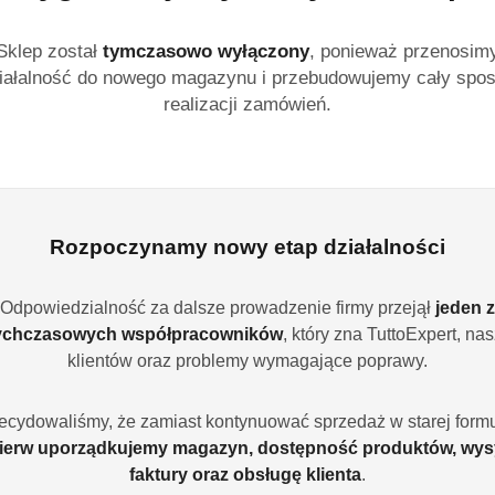
skutecznie usuwa tłus
zacieków, nadaje poły
Sklep został
tymczasowo wyłączony
, ponieważ przenosim
dłoni. Świeży cytryn
iałalność do nowego magazynu i przebudowujemy cały spo
sprawiają, że produkt 
realizacji zamówień.
obiektów zbiorowego 
Dostępność:
Brak towaru
Powiadom gdy produ
Rozpoczynamy nowy etap działalności
cena:
35.99
Odpowiedzialność za dalsze prowadzenie firmy przejął
jeden z
Program lojalności
ychczasowych współpracowników
, który zna TuttoExpert, na
klientów oraz problemy wymagające poprawy.
ecydowaliśmy, że zamiast kontynuować sprzedaż w starej formu
ierw uporządkujemy magazyn, dostępność produktów, wys
Wariant
Wybierz Wariant
faktury oraz obsługę klienta
.