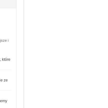
Do koszyka
sze i
 dni
 które
.99
900861430167
ie ze
iemy
ANIE