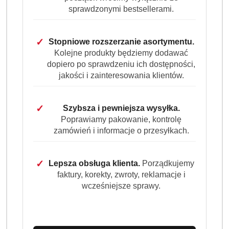
ciemnej czekolady, a gęsta, trwała crema zachwyca przy
sprawdzonymi bestsellerami.
każdym parzeniu. Doskonała do ekspresów
automatycznych i kolbowych idealna dla miłośników
✓
Stopniowe rozszerzanie asortymentu.
mocnej, aromatycznej kawy.
Kolejne produkty będziemy dodawać
dopiero po sprawdzeniu ich dostępności,
Dostępność:
Brak towaru
jakości i zainteresowania klientów.
Powiadom gdy produkt będzie dostępny
✓
cena:
Szybsza i pewniejsza wysyłka.
96.99
Poprawiamy pakowanie, kontrolę
zamówień i informacje o przesyłkach.
Program lojalnościowy dostępny jest tylko dla
zalogowanych klientów.
✓
Lepsza obsługa klienta.
Porządkujemy
faktury, korekty, zwroty, reklamacje i
wcześniejsze sprawy.