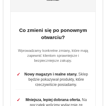
Co zmieni się po ponownym
otwarciu?
LAVAZZA
(0)
Wprowadzamy konkretne zmiany, które mają
zapewnić klientom sprawniejsze i
Brak towaru
bezpieczniejsze zakupy.
Lavazza Espresso Barista Intenso kawa
✓
Nowy magazyn i realne stany.
Sklep
ziarnista 1 kg
będzie pokazywał produkty, które
rzeczywiście posiadamy.
Lavazza Espresso Barista Intenso to intensywna
mieszanka arabiki i robusty stworzona z myślą o
uzyskaniu pełnego, wyrazistego włoskiego espresso.
✓
Mniejsza, lepiej dobrana oferta.
Na
Średnio ciemne palenie podkreśla nuty kakao, przypraw i
początek wrócimy wyłącznie ze