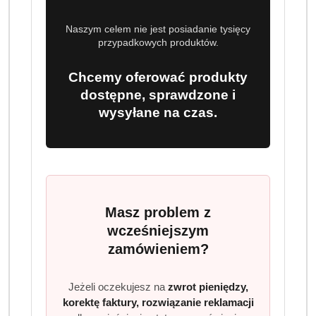
Ilość
szt.
Naszym celem nie jest posiadanie tysięcy
Do koszyka
przypadkowych produktów.
Chcemy oferować produkty
Dostępność
dostępne, sprawdzone i
Wysyłka w
i
3 dni
wysyłane na czas.
ciągu:
dostawa
Cena przesyłki:
9.99
EAN:
8000070038370
Masz problem z
wcześniejszym
zamówieniem?
OPIS
INFORMACJE
OPINIE
ZADAJ
PRODUKTU
(0)
PYTANIE
Jeżeli oczekujesz na
zwrot pieniędzy,
korektę faktury, rozwiązanie reklamacji