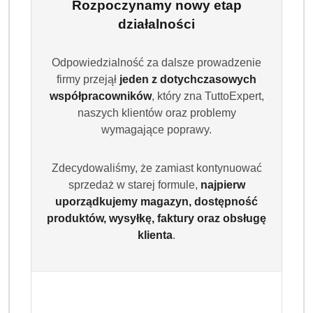
Rozpoczynamy nowy etap
działalności
Odpowiedzialność za dalsze prowadzenie
firmy przejął
jeden z dotychczasowych
współpracowników
, który zna TuttoExpert,
naszych klientów oraz problemy
wymagające poprawy.
LENOR
Zdecydowaliśmy, że zamiast kontynuować
(0)
sprzedaż w starej formule,
najpierw
uporządkujemy magazyn, dostępność
Brak towaru
produktów, wysyłkę, faktury oraz obsługę
klienta
.
Lenor Fresh Air Effect Moonlight Lily
770 ml - Płyn do płukania tkanin, 55
prań