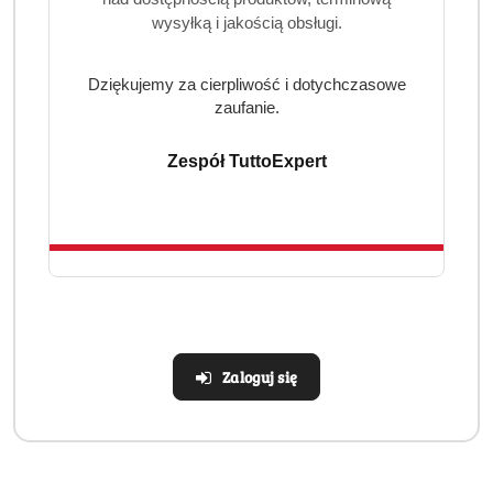
wysyłką i jakością obsługi.
Produkty
Produkty
Polecane
Podobne produkty
Dziękujemy za cierpliwość i dotychczasowe
Pomiń karuzelę produktów
o
o
zaufanie.
statusie:
statusie:
Zespół TuttoExpert
Realizacja: Strona, Social Media i Kampanie reklamowe |
Marketyzacja.pl
Zaloguj się
Dane adresowe