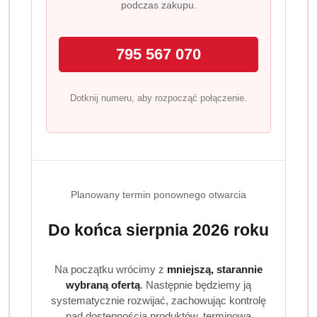
uwalniana podczas suszenia, przechowywania w szafie,
podczas zakupu.
a nawet podczas noszenia ubrań.
Dlaczego warto wybrać Lenor Moonlight Lily?
795 567 070
Intensywny, długotrwały zapach inspirowany
orientem i kwiatami lilii.
Dotknij numeru, aby rozpocząć połączenie.
Świeżość jak po suszeniu na zewnątrz, nawet jeśli
suszysz w domu.
Chroni tkaniny przed utratą koloru i zniszczeniem
podczas prania.
Wydajna formuła wystarcza na 55 prań.
Składniki:
Planowany termin ponownego otwarcia
5-15% kationowe środki powierzchniowo czynne,
Do końca sierpnia 2026 roku
kompozycje zapachowe: Citral, Citronellol, Coumarin,
Hexyl Cinnamal, Limonene, Linalool.
Na początku wrócimy z
mniejszą, starannie
wybraną ofertą
. Następnie będziemy ją
systematycznie rozwijać, zachowując kontrolę
nad dostępnością produktów, terminową