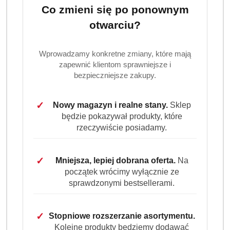
Co zmieni się po ponownym
Elegancki i kwiatowy płyn do płukania o świeżym,
urzekającym zapachu lilii, ambry i przypraw. Ubrania
otwarciu?
pachną jak suszone na świeżym powietrzu, nawet jeśli
suszysz je w domu. Wydajne opakowanie - 770 ml na 55
Wprowadzamy konkretne zmiany, które mają
prań.
zapewnić klientom sprawniejsze i
bezpieczniejsze zakupy.
Dostępność:
Brak towaru
Powiadom gdy produkt będzie dostępny
✓
Nowy magazyn i realne stany.
Sklep
będzie pokazywał produkty, które
cena:
25.49
rzeczywiście posiadamy.
Program lojalnościowy dostępny jest tylko dla
✓
Mniejsza, lepiej dobrana oferta.
Na
zalogowanych klientów.
początek wrócimy wyłącznie ze
sprawdzonymi bestsellerami.
✓
Stopniowe rozszerzanie asortymentu.
Kolejne produkty będziemy dodawać