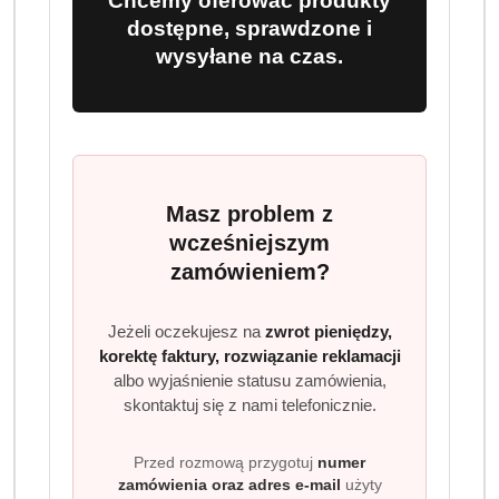
Chcemy oferować produkty
dostępne, sprawdzone i
wysyłane na czas.
OPIS
INFORMACJE
OPINIE
ZADAJ
PRODUKTU
(0)
PYTANIE
Lenor Fresh Air Effect Moonlight Lily
Masz problem z
770 ml Świeżość jak z ogrodu
wcześniejszym
Lenor Fresh Air Effect Moonlight Lily to płyn do płukania,
zamówieniem?
który pozwala cieszyć się świeżym zapachem prania jak
po suszeniu na zewnątrz, nawet gdy suszysz je w domu.
Jeżeli oczekujesz na
zwrot pieniędzy,
Dzięki innowacyjnej technologii wystarczy niewielka
korektę faktury, rozwiązanie reklamacji
ilość, aby tkaniny pachniały świeżo i długo po praniu.
albo wyjaśnienie statusu zamówienia,
skontaktuj się z nami telefonicznie.
Elegancka kompozycja zapachowa inspirowana liliami,
ambrą i orientalnymi przyprawami tworzy
Przed rozmową przygotuj
numer
niepowtarzalną atmosferę luksusu. Świeżość jest
zamówienia oraz adres e-mail
użyty