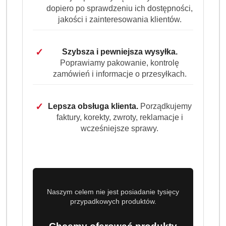
Wariant
Wybierz Wariant
dopiero po sprawdzeniu ich dostępności,
jakości i zainteresowania klientów.
✓
Szybsza i pewniejsza wysyłka.
Poprawiamy pakowanie, kontrolę
zamówień i informacje o przesyłkach.
Ilość
szt.
✓
Lepsza obsługa klienta.
Porządkujemy
Do koszyka
faktury, korekty, zwroty, reklamacje i
wcześniejsze sprawy.
Dostępność
Wysyłka w
i
3 dni
ciągu:
dostawa
Cena przesyłki:
9.99
Naszym celem nie jest posiadanie tysięcy
przypadkowych produktów.
EAN:
8001090908216