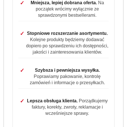
✓
Mniejsza, lepiej dobrana oferta.
Na
początek wrócimy wyłącznie ze
Program lojalnościowy dostępny jest tylko dla
sprawdzonymi bestsellerami.
zalogowanych klientów.
✓
Stopniowe rozszerzanie asortymentu.
Kolejne produkty będziemy dodawać
dopiero po sprawdzeniu ich dostępności,
jakości i zainteresowania klientów.
Ilość
szt.
✓
Szybsza i pewniejsza wysyłka.
Poprawiamy pakowanie, kontrolę
Do koszyka
zamówień i informacje o przesyłkach.
Dostępność
✓
Lepsza obsługa klienta.
Porządkujemy
Wysyłka w
i
3 dni
faktury, korekty, zwroty, reklamacje i
ciągu:
dostawa
wcześniejsze sprawy.
Cena przesyłki:
9.99