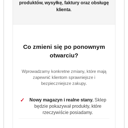
produktów, wysyłkę, faktury oraz obsługę
klienta
.
Co zmieni się po ponownym
LONDA
otwarciu?
(0)
Wprowadzamy konkretne zmiany, które mają
Brak towaru
zapewnić klientom sprawniejsze i
bezpieczniejsze zakupy.
Londa Color Farba Jasny Brąz 6/03
✓
Nowy magazyn i realne stany.
Sklep
Dostępność:
Brak towaru
będzie pokazywał produkty, które
Powiadom gdy produkt będzie dostępny
rzeczywiście posiadamy.
cena:
13.99