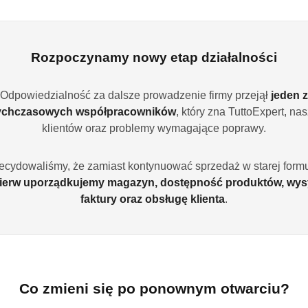
 newslettera i otrzymuj informacje o promocjach, wyprzedażach oraz 
Zapisz
Rozpoczynamy nowy etap działalności
Odpowiedzialność za dalsze prowadzenie firmy przejął
jeden z
Producenci
ychczasowych współpracowników
, który zna TuttoExpert, na
klientów oraz problemy wymagające poprawy.
ecydowaliśmy, że zamiast kontynuować sprzedaż w starej formu
ierw uporządkujemy magazyn, dostępność produktów, wys
faktury oraz obsługę klienta
.
Co zmieni się po ponownym otwarciu?