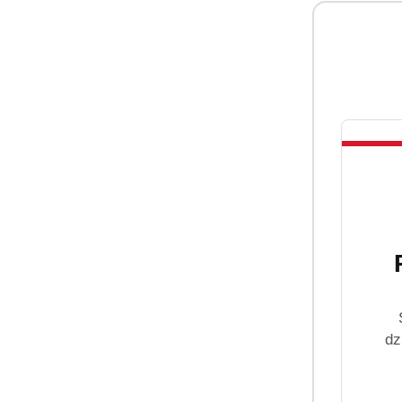
Ekspresowa wysyłka
Zamówienia realizujemy nawet w 72h!
dz