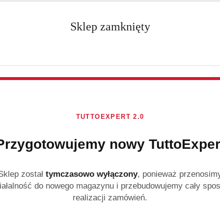
Sklep zamknięty
Bezpieczne zakupy
TUTTOEXPERT 2.0
Gwarantujemy ochronę SSL Twoich danych i transakcji
Przygotowujemy nowy TuttoExper
Sklep został
tymczasowo wyłączony
, ponieważ przenosim
iałalność do nowego magazynu i przebudowujemy cały spo
realizacji zamówień.
Zapisz się do Newslettera 📨