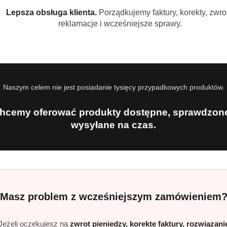
Lepsza obsługa klienta.
Porządkujemy faktury, korekty, zwrot
reklamacje i wcześniejsze sprawy.
Naszym celem nie jest posiadanie tysięcy przypadkowych produktów.
hcemy oferować produkty dostępne, sprawdzone
wysyłane na czas.
Masz problem z wcześniejszym zamówieniem
Jeżeli oczekujesz na
zwrot pieniędzy, korektę faktury, rozwiązani