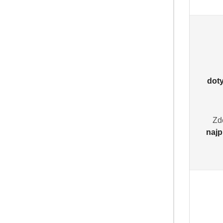
Zapisz się do
dot
Pomiń karuzelę producentów
Zd
najp