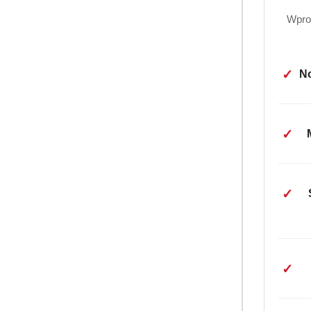
Wpro
✓
No
✓
✓
✓