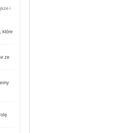
sze i
 które
ie ze
iemy
olę