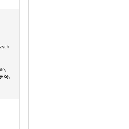
kody rabatowe.
szych
le,
yłkę,