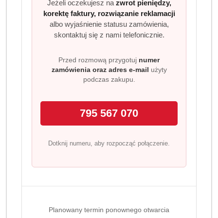
Jeżeli oczekujesz na
zwrot pieniędzy,
(0)
korektę faktury, rozwiązanie reklamacji
Brak towaru
albo wyjaśnienie statusu zamówienia,
skontaktuj się z nami telefonicznie.
PAMPERS Pieluchy Premium Care 3
Przed rozmową przygotuj
numer
Midi 204 szt
zamówienia oraz adres e-mail
użyty
podczas zakupu.
Dostępność:
Brak towaru
Powiadom gdy produkt będzie dostępny
795 567 070
cena:
199.99
Dotknij numeru, aby rozpocząć połączenie.
Program lojalnościowy dostępny jest tylko dla
zalogowanych klientów.
Planowany termin ponownego otwarcia