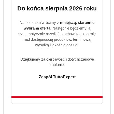
Do końca sierpnia 2026 roku
Ilość
szt.
Na początku wrócimy z
mniejszą, starannie
Do koszyka
wybraną ofertą
. Następnie będziemy ją
systematycznie rozwijać, zachowując kontrolę
nad dostępnością produktów, terminową
Dostępność
wysyłką i jakością obsługi.
Wysyłka w
i
3 dni
ciągu:
dostawa
Dziękujemy za cierpliwość i dotychczasowe
Cena przesyłki:
9.99
zaufanie.
EAN:
8001090379498
Zespół TuttoExpert
OPIS PRODUKTU
OPINIE (0)
ZADAJ PYTANIE