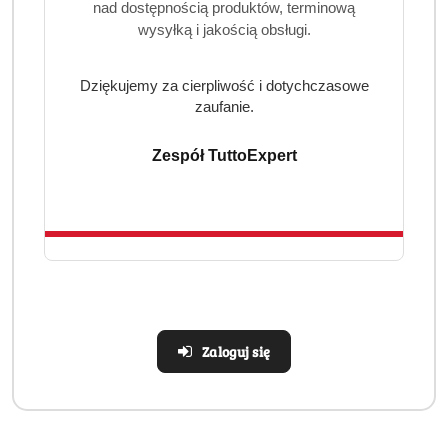
nad dostępnością produktów, terminową
mebli skórzanych
wysyłką i jakością obsługi.
tapicerki samochodowej
Dziękujemy za cierpliwość i dotychczasowe
galanterii skórzanej takiej jak kurtki, torebki i buty
zaufanie.
Sposób użycia:
Zespół TuttoExpert
Płyn rozpylić bezpośrednio na powierzchnię, a następnie
przetrzeć miękką szmatką.
UWAGA! Produkt nie nadaje się do nubuku, zamszu,
weluru i innego rodzaju skór szorstkich.
PAMIĘTAJ! Zawsze przed pierwszym użyciem przetestuj
preparat w niewidocznym miejscu. Jeżeli po 10 min nie
wystąpią żadne zmiany lub odbarwienia możesz
Zaloguj się
bezpiecznie zastosować ten preparat.