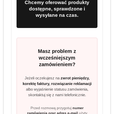
Chcemy oferować produkty
dostępne, sprawdzone i
EAN:
5902305000967
wysyłane na czas.
OPIS PRODUKTU
OPINIE (0)
ZADAJ PYTANIE
Masz problem z
wcześniejszym
LEATHER PROFESJONALNE
zamówieniem?
MLECZKO DO CZYSZCZENIA I
PIELĘGNACJI SKÓR
Jeżeli oczekujesz na
zwrot pieniędzy,
NATURALNYCH PERFECT HOUSE
korektę faktury, rozwiązanie reklamacji
480 ML
albo wyjaśnienie statusu zamówienia,
skontaktuj się z nami telefonicznie.
Profesjonalne mleczko do pielęgnacji i czyszczenia skór
skór naturalnych i syntetycznych
Przed rozmową przygotuj
numer
zamówienia oraz adres e-mail
użyty