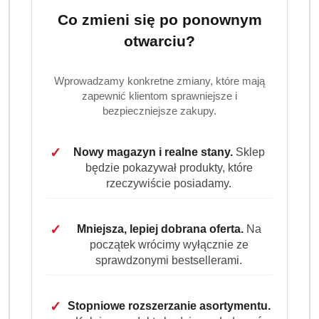
Co zmieni się po ponownym
otwarciu?
Wprowadzamy konkretne zmiany, które mają
zapewnić klientom sprawniejsze i
bezpieczniejsze zakupy.
BARWA
COSMETICS
(0)
✓
Nowy magazyn i realne stany.
Sklep
będzie pokazywał produkty, które
Brak towaru
rzeczywiście posiadamy.
PERFECT HOUSE LEATHER MLECZKO
✓
Mniejsza, lepiej dobrana oferta.
Na
DO SKÓR NATURALNYCH
początek wrócimy wyłącznie ze
sprawdzonymi bestsellerami.
Dostępność:
Brak towaru
Powiadom gdy produkt będzie dostępny
✓
Stopniowe rozszerzanie asortymentu.