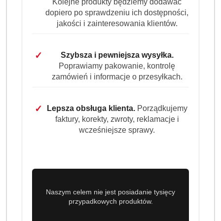
Kolejne produkty będziemy dodawać
cena:
24.99
dopiero po sprawdzeniu ich dostępności,
jakości i zainteresowania klientów.
Program lojalnościowy dostępny jest tylko dla
zalogowanych klientów.
✓
Szybsza i pewniejsza wysyłka.
Poprawiamy pakowanie, kontrolę
zamówień i informacje o przesyłkach.
✓
Lepsza obsługa klienta.
Porządkujemy
faktury, korekty, zwroty, reklamacje i
Ilość
szt.
wcześniejsze sprawy.
Do koszyka
Dostępność
Naszym celem nie jest posiadanie tysięcy
Wysyłka w
i
3 dni
przypadkowych produktów.
ciągu:
dostawa
Cena przesyłki:
9.99