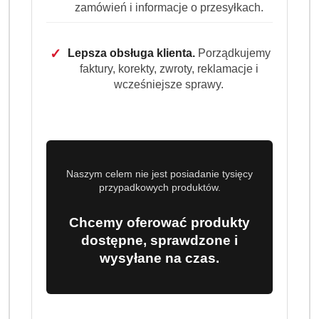
zamówień i informacje o przesyłkach.
cena:
59.99
✓
Lepsza obsługa klienta.
Porządkujemy
faktury, korekty, zwroty, reklamacje i
Program lojalnościowy dostępny jest tylko dla
wcześniejsze sprawy.
zalogowanych klientów.
Naszym celem nie jest posiadanie tysięcy
przypadkowych produktów.
Ilość
szt.
Chcemy oferować produkty
Do koszyka
dostępne, sprawdzone i
wysyłane na czas.
Dostępność
Wysyłka w
i
3 dni
ciągu: