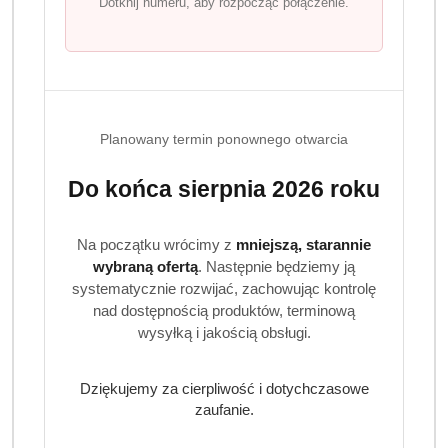
chusteczki
, co daje łącznie 624 sztuki – idealne
Dotknij numeru, aby rozpocząć połączenie.
rozwiązanie zarówno do domu, jak i w podróży.
Dlaczego warto wybrać Pampers Fresh Clean?
Hypoalergiczna i bezalkoholowa formuła – bezpieczna
dla skóry noworodka
Planowany termin ponownego otwarcia
Neutralne pH – wspiera naturalną barierę ochronną
skóry
Do końca sierpnia 2026 roku
Wzbogacone o aloes – działanie łagodzące i
nawilżające
Wyjątkowa struktura SoftGrip™ – lepsze oczyszczanie
Na początku wrócimy z
mniejszą, starannie
bez podrażnień
wybraną ofertą
. Następnie będziemy ją
Wydajne opakowanie – 12 praktycznych paczek,
systematycznie rozwijać, zachowując kontrolę
idealnych do codziennego użytku
nad dostępnością produktów, terminową
wysyłką i jakością obsługi.
Do czego służą chusteczki Pampers Fresh
Clean?
Dziękujemy za cierpliwość i dotychczasowe
Chusteczki Pampers Fresh Clean sprawdzają się nie tylko
zaufanie.
przy zmianie pieluszki, ale także podczas posiłków,