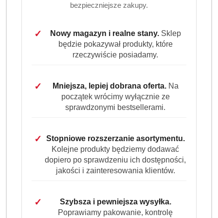
bezpieczniejsze zakupy.
✓
Nowy magazyn i realne stany.
Sklep
PAMPERS
będzie pokazywał produkty, które
rzeczywiście posiadamy.
(0)
Brak towaru
✓
Mniejsza, lepiej dobrana oferta.
Na
początek wrócimy wyłącznie ze
Pampers Fresh Clean chusteczki
sprawdzonymi bestsellerami.
nawilżane 12x52 szt
✓
Stopniowe rozszerzanie asortymentu.
Pampers Fresh Clean 12x52 to niezawodne chusteczki
Kolejne produkty będziemy dodawać
nawilżane, które zapewniają skuteczne oczyszczanie i
dopiero po sprawdzeniu ich dostępności,
świeżość dla skóry dziecka. Delikatna formuła bez
jakości i zainteresowania klientów.
alkoholu – idealna do codziennego użytku.
Dostępność:
Brak towaru
✓
Szybsza i pewniejsza wysyłka.
Poprawiamy pakowanie, kontrolę
Powiadom gdy produkt będzie dostępny