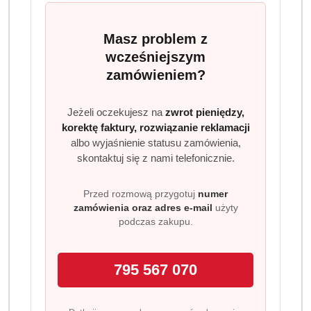
dostawa
Cena przesyłki:
9.99
Masz problem z
wcześniejszym
EAN:
5906516430001
zamówieniem?
Jeżeli oczekujesz na
zwrot pieniędzy,
korektę faktury, rozwiązanie reklamacji
OPIS PRODUKTU
OPINIE (0)
ZADAJ PYTANIE
albo wyjaśnienie statusu zamówienia,
skontaktuj się z nami telefonicznie.
Pampers Fresh Clean Chusteczki
Przed rozmową przygotuj
numer
Nawilżane 12x52 szt – świeżość i
zamówienia oraz adres e-mail
użyty
delikatność każdego dnia
podczas zakupu.
Chusteczki nawilżane
Pampers Fresh Clean
to doskonały
wybór dla rodziców, którzy szukają bezpiecznego i
795 567 070
skutecznego rozwiązania do codziennej pielęgnacji
dziecka. W opakowaniu znajduje się aż
12 paczek po 52