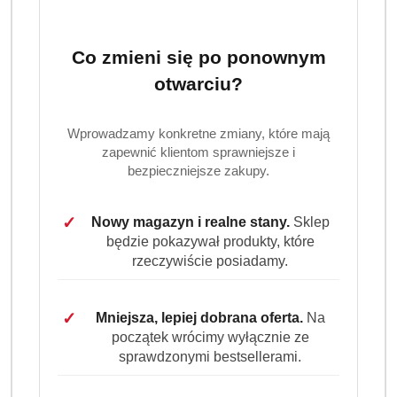
Pampers Harmonie to wyjątkowo delikatne chusteczki
nawilżane, idealne do codziennej pielęgnacji maluszka.
W opakowaniu zbiorczym znajduje się aż 14 paczek po 48
Co zmieni się po ponownym
sztuk.
otwarciu?
Dostępność:
Brak towaru
Wprowadzamy konkretne zmiany, które mają
Powiadom gdy produkt będzie dostępny
zapewnić klientom sprawniejsze i
bezpieczniejsze zakupy.
cena:
78.99
✓
Nowy magazyn i realne stany.
Sklep
Program lojalnościowy dostępny jest tylko dla
będzie pokazywał produkty, które
zalogowanych klientów.
rzeczywiście posiadamy.
✓
Mniejsza, lepiej dobrana oferta.
Na
początek wrócimy wyłącznie ze
sprawdzonymi bestsellerami.
Ilość
szt.