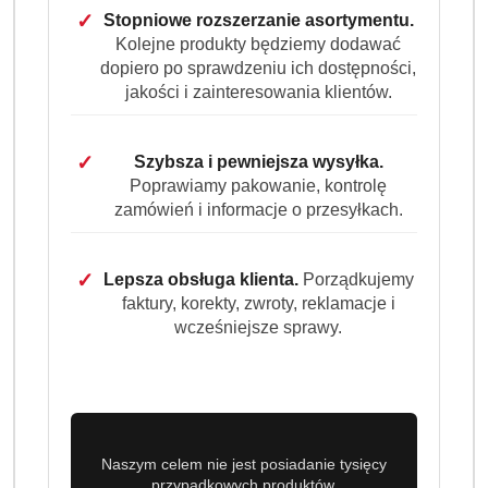
✓
Stopniowe rozszerzanie asortymentu.
Do koszyka
Kolejne produkty będziemy dodawać
dopiero po sprawdzeniu ich dostępności,
jakości i zainteresowania klientów.
Dostępność
Wysyłka w
i
3 dni
ciągu:
✓
Szybsza i pewniejsza wysyłka.
dostawa
Poprawiamy pakowanie, kontrolę
Cena przesyłki:
9.99
zamówień i informacje o przesyłkach.
EAN:
8001090934437
✓
Lepsza obsługa klienta.
Porządkujemy
faktury, korekty, zwroty, reklamacje i
wcześniejsze sprawy.
OPIS PRODUKTU
OPINIE (0)
ZADAJ PYTANIE
Delikatność i skuteczność – Pampers
Naszym celem nie jest posiadanie tysięcy
Harmonie chusteczki nawilżane
przypadkowych produktów.