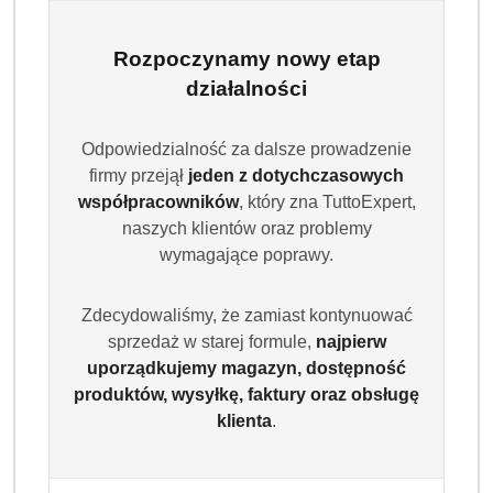
Rozpoczynamy nowy etap
działalności
Odpowiedzialność za dalsze prowadzenie
firmy przejął
jeden z dotychczasowych
współpracowników
, który zna TuttoExpert,
naszych klientów oraz problemy
PAMPERS
wymagające poprawy.
(0)
Zdecydowaliśmy, że zamiast kontynuować
sprzedaż w starej formule,
najpierw
Brak towaru
uporządkujemy magazyn, dostępność
produktów, wysyłkę, faktury oraz obsługę
Pampers Harmonie chusteczki
klienta
.
nawilżane 14x48 szt