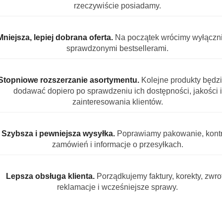
rzeczywiście posiadamy.
Mniejsza, lepiej dobrana oferta.
Na początek wrócimy wyłączn
sprawdzonymi bestsellerami.
OPIS PRODUKTU
OPINIE (0)
ZADAJ PYTANIE
Stopniowe rozszerzanie asortymentu.
Kolejne produkty będz
dodawać dopiero po sprawdzeniu ich dostępności, jakości i
al Color Aktiv Gel 4L skuteczne pranie i
zainteresowania klientów.
iv Gel to nowoczesny żel do prania stworzony z myślą o kolor
ie usuwa zabrudzenia, jednocześnie chroniąc intensywność bar
Szybsza i pewniejsza wysyłka.
Poprawiamy pakowanie, kontr
o użytku domowego, jak i profesjonalnego w pralniach, hotel
zamówień i informacje o przesyłkach.
 Gold Professional Color?
Lepsza obsługa klienta.
Porządkujemy faktury, korekty, zwrot
jność do 100 prań.
reklamacje i wcześniejsze sprawy.
a tkanin kolorowych.
jące codzienne i trudne zabrudzenia.
zapobieganie blaknięciu.