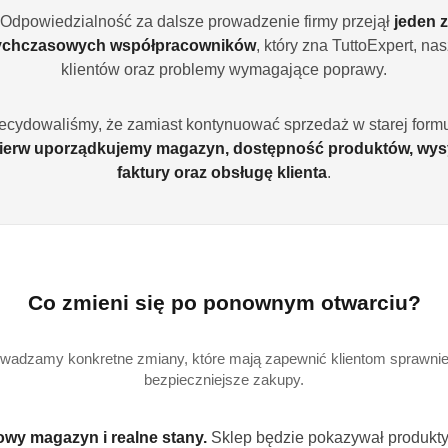
Odpowiedzialność za dalsze prowadzenie firmy przejął
jeden z
ychczasowych współpracowników
, który zna TuttoExpert, na
klientów oraz problemy wymagające poprawy.
Wariant
Wybierz Wariant
ecydowaliśmy, że zamiast kontynuować sprzedaż w starej formu
ierw uporządkujemy magazyn, dostępność produktów, wys
faktury oraz obsługę klienta
.
Ilość
szt.
Co zmieni się po ponownym otwarciu?
Dostępność
Wysyłka w ciągu:
3 
i
wadzamy konkretne zmiany, które mają zapewnić klientom sprawniej
Cena przesyłki:
9
bezpieczniejsze zakupy.
dostawa
EAN:
4260
wy magazyn i realne stany.
Sklep będzie pokazywał produkty,