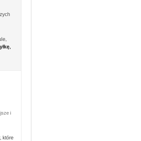
szych
le,
yłkę,
Do koszyka
dni
sze i
.99
145998556
 które