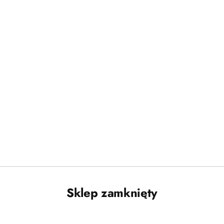
Darmowa dostawa od 250 PLN dla paczek do 25 kg!
orów
Sklep zamknięty