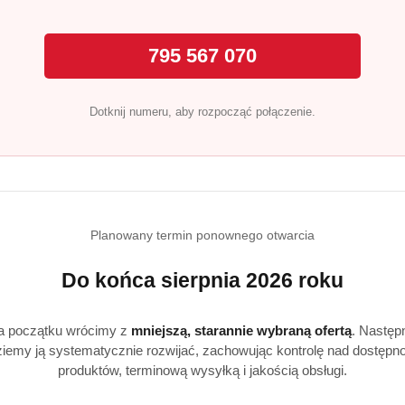
łodnym miejscu, z dala od dzieci. Po każdym użyciu szczeln
795 567 070
aje się do wszystkich pralek?
ich typów pralek automatycznych.
Dotknij numeru, aby rozpocząć połączenie.
nia ręcznego?
 Aktiv Gel nadaje się również do prania ręcznego.
najlepiej?
turach od 30°C do 60°C.
Planowany termin ponownego otwarcia
Do końca sierpnia 2026 roku
a początku wrócimy z
mniejszą, starannie wybraną ofertą
. Następ
iemy ją systematycznie rozwijać, zachowując kontrolę nad dostępn
produktów, terminową wysyłką i jakością obsługi.
Produkty
Produkty
Polecane
Podobne produkty