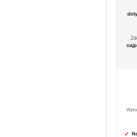
dot
Zd
najp
Wpro
✓
No