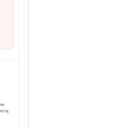
ie zamknąć opakowanie, aby
nie
ością