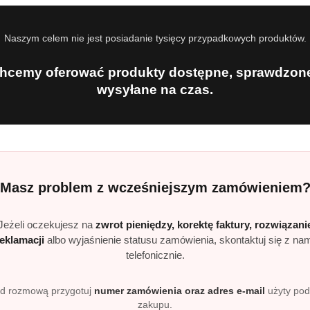
60°C.
ujący się na tkaninach.
Naszym celem nie jest posiadanie tysięcy przypadkowych produktów.
nych oraz prania ręcznego.
d Color Aktiv
hcemy oferować produkty dostępne, sprawdzone
Aktiv Gel przeznaczony jest do prania odzieży kolorowej, tek
wysyłane na czas.
 przy praniu bawełny, syntetyków oraz mieszanek włókien. Sk
naruszając struktury tkanin.
cą zachować intensywne kolory ubrań przy częstym praniu. Pr
Masz problem z wcześniejszym zamówieniem
astronomii oraz pralniach, gdzie liczy się wysoka wydajność,
d Professional?
Jeżeli oczekujesz na
zwrot pieniędzy, korektę faktury, rozwiązani
harakteryzują się wysokim stopniem koncentracji i skutecznoś
reklamacji
albo wyjaśnienie statusu zamówienia, skontaktuj się z na
 czemu pranie jest dokładne nawet w niższych temperaturach, 
telefonicznie.
d rozmową przygotuj
numer zamówienia oraz adres e-mail
użyty po
zakupu.