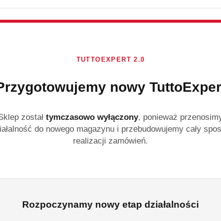
Brak towaru
Passion Gold
prania kolo
TUTTOEXPERT 2.0
Passion Gold Professiona
profesjonalny żel do pra
Przygotowujemy nowy TuttoExper
chroni intensywność kol
skuteczność od 30°C do 
Sklep został
tymczasowo wyłączony
, ponieważ przenosim
iałalność do nowego magazynu i przebudowujemy cały spo
Dostępność:
Brak towaru
realizacji zamówień.
Powiadom gdy produk
33.99
cena:
Rozpoczynamy nowy etap działalności
Program lojalnościowy