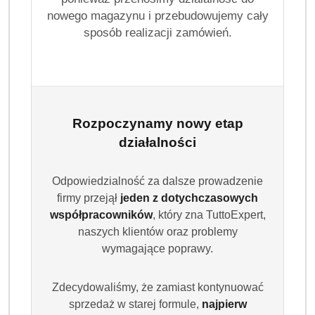
nowego magazynu i przebudowujemy cały
sposób realizacji zamówień.
Rozpoczynamy nowy etap
działalności
PERSIL
(0)
Odpowiedzialność za dalsze prowadzenie
firmy przejął
jeden z dotychczasowych
Brak towaru
współpracowników
, który zna TuttoExpert,
naszych klientów oraz problemy
Persil Professional Deep Clean Rose
wymagające poprawy.
Proszek do Prania Białego i
Uniwersalnego 7 kg 46 prań
Zdecydowaliśmy, że zamiast kontynuować
sprzedaż w starej formule,
najpierw