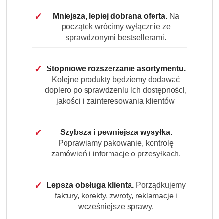
Wariant
Wybierz Wariant
✓
Mniejsza, lepiej dobrana oferta.
Na
początek wrócimy wyłącznie ze
sprawdzonymi bestsellerami.
✓
Stopniowe rozszerzanie asortymentu.
Ilość
szt.
Kolejne produkty będziemy dodawać
dopiero po sprawdzeniu ich dostępności,
Do koszyka
jakości i zainteresowania klientów.
Dostępność
✓
Szybsza i pewniejsza wysyłka.
Wysyłka w
i
Poprawiamy pakowanie, kontrolę
3 dni
ciągu:
zamówień i informacje o przesyłkach.
dostawa
Cena przesyłki:
9.99
✓
Lepsza obsługa klienta.
Porządkujemy
EAN:
9000101598032
faktury, korekty, zwroty, reklamacje i
wcześniejsze sprawy.