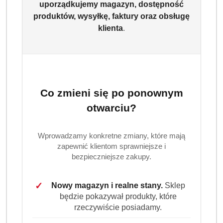
uporządkujemy magazyn, dostępność
Persil Professional Deep Clean Rose to wydajny proszek
produktów, wysyłkę, faktury oraz obsługę
do prania białych, jasnych i uniwersalnych tkanin w
klienta
.
opakowaniu 7 kg. Skutecznie usuwa codzienne
zabrudzenia, zapewnia świeżość prania i pozostawia
przyjemny, różany zapach. Wystarcza do 46 prań.
Dostępność:
Brak towaru
Co zmieni się po ponownym
Powiadom gdy produkt będzie dostępny
otwarciu?
cena:
69.99
Wprowadzamy konkretne zmiany, które mają
Program lojalnościowy dostępny jest tylko dla
zapewnić klientom sprawniejsze i
zalogowanych klientów.
bezpieczniejsze zakupy.
✓
Nowy magazyn i realne stany.
Sklep
będzie pokazywał produkty, które
rzeczywiście posiadamy.