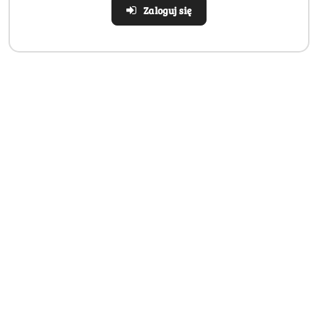
Zaloguj się
Realizacja: Strona, Social Media i Kampanie reklamowe |
Marketyzacja.pl
Dane adresowe
Informacje
Strefa klienta