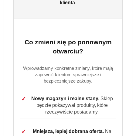
klienta
.
kg. Skoncentrowana formuła zapewnia doskonałe
usuwanie zabrudzeń już od 20°C, skuteczną ochronę
kolorów oraz świeżość każdego prania. Jedno
opakowanie wystarcza nawet na 90 prań.
Dostępność:
Brak towaru
Co zmieni się po ponownym
otwarciu?
Powiadom gdy produkt będzie dostępny
cena:
75.99
Wprowadzamy konkretne zmiany, które mają
zapewnić klientom sprawniejsze i
bezpieczniejsze zakupy.
Program lojalnościowy dostępny jest tylko dla
zalogowanych klientów.
✓
Nowy magazyn i realne stany.
Sklep
będzie pokazywał produkty, które
rzeczywiście posiadamy.
✓
Mniejsza, lepiej dobrana oferta.
Na
Wariant
Wybierz Wariant