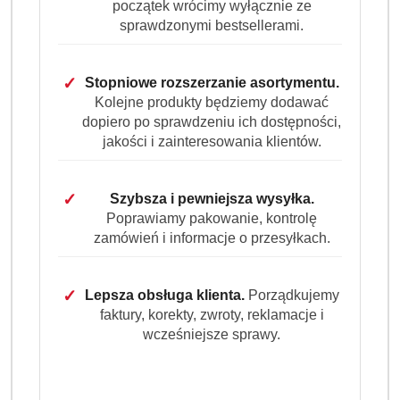
początek wrócimy wyłącznie ze
sprawdzonymi bestsellerami.
✓
Stopniowe rozszerzanie asortymentu.
Kolejne produkty będziemy dodawać
dopiero po sprawdzeniu ich dostępności,
Ilość
szt.
jakości i zainteresowania klientów.
Do koszyka
✓
Szybsza i pewniejsza wysyłka.
Poprawiamy pakowanie, kontrolę
Dostępność
zamówień i informacje o przesyłkach.
Wysyłka w
i
3 dni
ciągu:
dostawa
Cena przesyłki:
9.99
✓
Lepsza obsługa klienta.
Porządkujemy
faktury, korekty, zwroty, reklamacje i
wcześniejsze sprawy.
EAN:
4015200032306