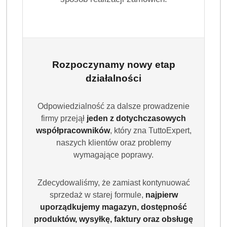
Rozpoczynamy nowy etap
działalności
WEISSER
Odpowiedzialność za dalsze prowadzenie
RIESE
firmy przejął
jeden z dotychczasowych
(0)
współpracowników
, który zna TuttoExpert,
naszych klientów oraz problemy
Brak towaru
wymagające poprawy.
Weisser Riese proszek do prania
Zdecydowaliśmy, że zamiast kontynuować
kolorów 90p 4.5kg DE
sprzedaż w starej formule,
najpierw
uporządkujemy magazyn, dostępność
Weisser Riese Color to kultowy niemiecki proszek do
produktów, wysyłkę, faktury oraz obsługę
prania tkanin kolorowych w wydajnym opakowaniu 4,5