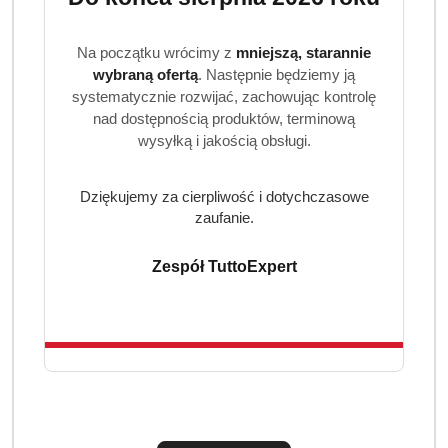
Informacja o opakowaniu
Na początku wrócimy z
mniejszą, starannie
wybraną ofertą
. Następnie będziemy ją
Produkt pochodzi z rynku niemieckiego. Opakowanie jest
systematycznie rozwijać, zachowując kontrolę
oryginalne i może nosić ślady transportowe. Zawartość
nad dostępnością produktów, terminową
została zważona, możliwy ubytek produktu do 5%,
wysyłką i jakością obsługi.
zabezpieczony taśmą.
Dziękujemy za cierpliwość i dotychczasowe
zaufanie.
Zespół TuttoExpert
Produkty
Produkty
Polecane
Podobne produkty
Pomiń karuzelę produktów
o
o
statusie:
statusie: