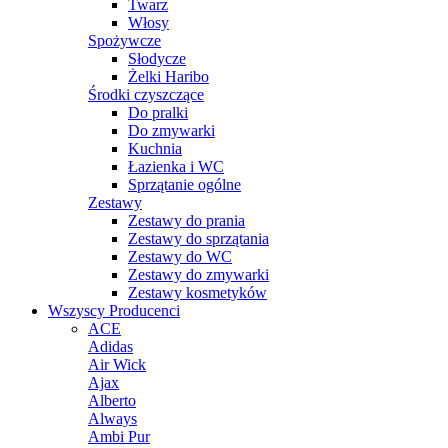
Twarz
Włosy
Spożywcze
Słodycze
Żelki Haribo
Środki czyszczące
Do pralki
Do zmywarki
Kuchnia
Łazienka i WC
Sprzątanie ogólne
Zestawy
Zestawy do prania
Zestawy do sprzątania
Zestawy do WC
Zestawy do zmywarki
Zestawy kosmetyków
Wszyscy Producenci
ACE
Adidas
Air Wick
Ajax
Alberto
Always
Ambi Pur