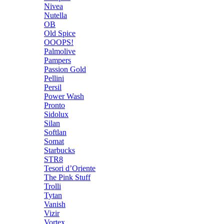
Nivea
Nutella
OB
Old Spice
OOOPS!
Palmolive
Pampers
Passion Gold
Pellini
Persil
Power Wash
Pronto
Sidolux
Silan
Softlan
Somat
Starbucks
STR8
Tesori d’Oriente
The Pink Stuff
Trolli
Tytan
Vanish
Vizir
Vortex