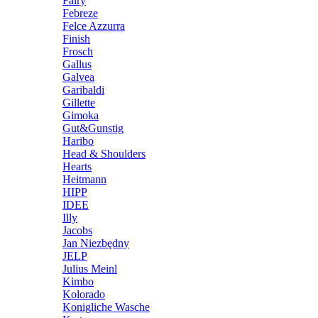
Fairy
Febreze
Felce Azzurra
Finish
Frosch
Gallus
Galvea
Garibaldi
Gillette
Gimoka
Gut&Gunstig
Haribo
Head & Shoulders
Hearts
Heitmann
HIPP
IDEE
Illy
Jacobs
Jan Niezbędny
JELP
Julius Meinl
Kimbo
Kolorado
Konigliche Wasche