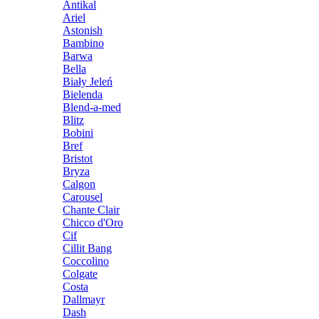
Antikal
Ariel
Astonish
Bambino
Barwa
Bella
Biały Jeleń
Bielenda
Blend-a-med
Blitz
Bobini
Bref
Bristot
Bryza
Calgon
Carousel
Chante Clair
Chicco d'Oro
Cif
Cillit Bang
Coccolino
Colgate
Costa
Dallmayr
Dash