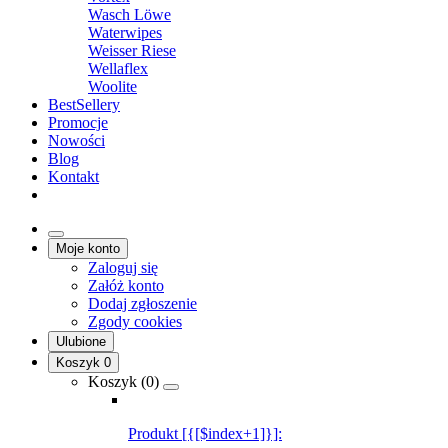
Wasch Löwe
Waterwipes
Weisser Riese
Wellaflex
Woolite
BestSellery
Promocje
Nowości
Blog
Kontakt
Moje konto
Zaloguj się
Załóż konto
Dodaj zgłoszenie
Zgody cookies
Ulubione
Koszyk
0
Koszyk (
0
)
Produkt [{[$index+1]}]: