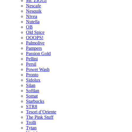
Mr. ZIGGI
Nescafe
Nesquik
Nivea
Nutella
OB
Old Spice
OOOPS!
Palmolive
Pampers
Passion Gold
Pellini
Persil
Power Wash
Pronto
Sidolux
Silan
Softlan
Somat
Starbucks
STR8
Tesori d’Oriente
The Pink Stuff
Trolli
Tytan