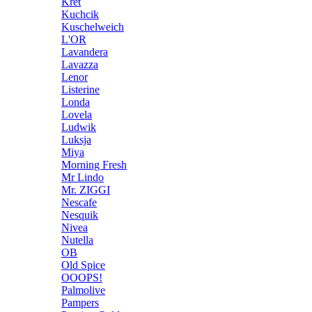
Kret
Kuchcik
Kuschelweich
L'OR
Lavandera
Lavazza
Lenor
Listerine
Londa
Lovela
Ludwik
Luksja
Miya
Morning Fresh
Mr Lindo
Mr. ZIGGI
Nescafe
Nesquik
Nivea
Nutella
OB
Old Spice
OOOPS!
Palmolive
Pampers