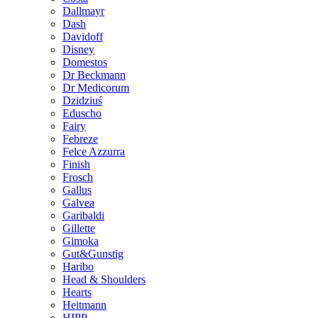
Dallmayr
Dash
Davidoff
Disney
Domestos
Dr Beckmann
Dr Medicorum
Dzidziuś
Eduscho
Fairy
Febreze
Felce Azzurra
Finish
Frosch
Gallus
Galvea
Garibaldi
Gillette
Gimoka
Gut&Gunstig
Haribo
Head & Shoulders
Hearts
Heitmann
HIPP