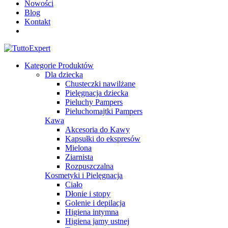
Nowości
Blog
Kontakt
Kategorie Produktów
Dla dziecka
Chusteczki nawilżane
Pielęgnacja dziecka
Pieluchy Pampers
Pieluchomajtki Pampers
Kawa
Akcesoria do Kawy
Kapsułki do ekspresów
Mielona
Ziarnista
Rozpuszczalna
Kosmetyki i Pielęgnacja
Ciało
Dłonie i stopy
Golenie i depilacja
Higiena intymna
Higiena jamy ustnej