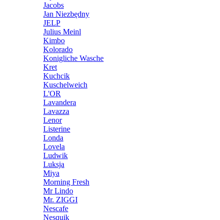
Jacobs
Jan Niezbędny
JELP
Julius Meinl
Kimbo
Kolorado
Konigliche Wasche
Kret
Kuchcik
Kuschelweich
L'OR
Lavandera
Lavazza
Lenor
Listerine
Londa
Lovela
Ludwik
Luksja
Miya
Morning Fresh
Mr Lindo
Mr. ZIGGI
Nescafe
Nesquik