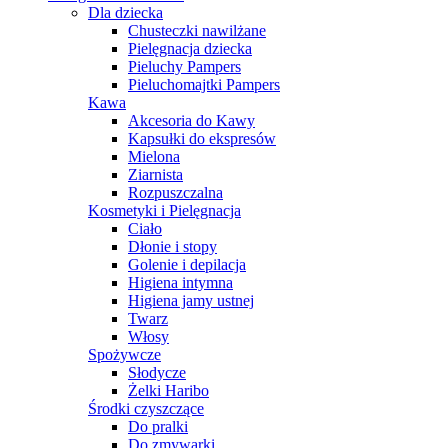
Dla dziecka
Chusteczki nawilżane
Pielęgnacja dziecka
Pieluchy Pampers
Pieluchomajtki Pampers
Kawa
Akcesoria do Kawy
Kapsułki do ekspresów
Mielona
Ziarnista
Rozpuszczalna
Kosmetyki i Pielęgnacja
Ciało
Dłonie i stopy
Golenie i depilacja
Higiena intymna
Higiena jamy ustnej
Twarz
Włosy
Spożywcze
Słodycze
Żelki Haribo
Środki czyszczące
Do pralki
Do zmywarki