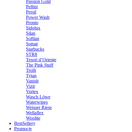
Passion Gold
Pellini
Persil
Power Wash
Pronto
Sidolux
Silan
Softlan
Somat
Starbucks
STR8
Tesori d’Oriente
The Pink Stuff
Trolli
Tytan
Vanish
Vizir
Vortex
Wasch Löwe
Waterwipes
Weisser Riese
Wellaflex
Woolite
BestSellery
Promocje