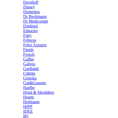
Davidoff
Disney
Domestos
Dr Beckmann
Dr Medicorum
Dzidziuś
Eduscho
Fairy
Febreze
Felce Azzurra
Finish
Frosch
Gallus
Galvea
Garibaldi
Gillette
Gimoka
Gut&Gunstig
Haribo
Head & Shoulders
Hearts
Heitmann
HIPP
IDEE
Illy