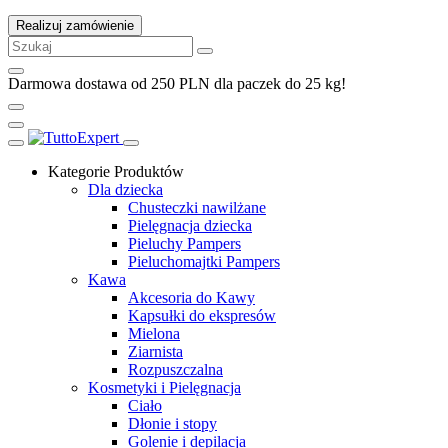
Realizuj zamówienie
Darmowa dostawa od 250 PLN dla paczek do 25 kg!
Kategorie Produktów
Dla dziecka
Chusteczki nawilżane
Pielęgnacja dziecka
Pieluchy Pampers
Pieluchomajtki Pampers
Kawa
Akcesoria do Kawy
Kapsułki do ekspresów
Mielona
Ziarnista
Rozpuszczalna
Kosmetyki i Pielęgnacja
Ciało
Dłonie i stopy
Golenie i depilacja