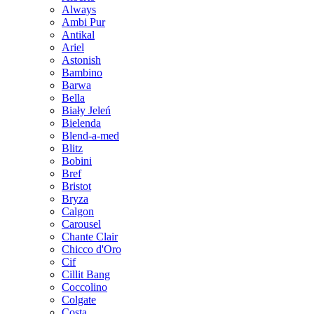
Always
Ambi Pur
Antikal
Ariel
Astonish
Bambino
Barwa
Bella
Biały Jeleń
Bielenda
Blend-a-med
Blitz
Bobini
Bref
Bristot
Bryza
Calgon
Carousel
Chante Clair
Chicco d'Oro
Cif
Cillit Bang
Coccolino
Colgate
Costa