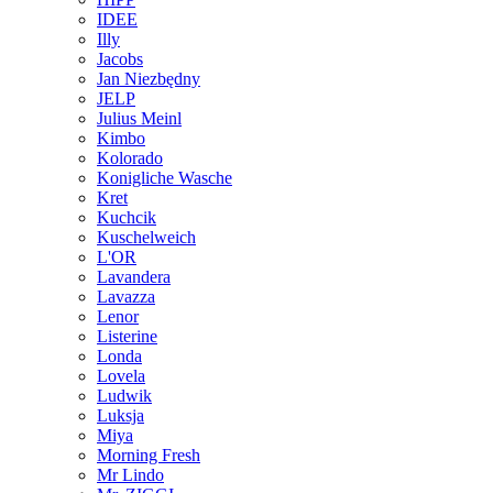
IDEE
Illy
Jacobs
Jan Niezbędny
JELP
Julius Meinl
Kimbo
Kolorado
Konigliche Wasche
Kret
Kuchcik
Kuschelweich
L'OR
Lavandera
Lavazza
Lenor
Listerine
Londa
Lovela
Ludwik
Luksja
Miya
Morning Fresh
Mr Lindo