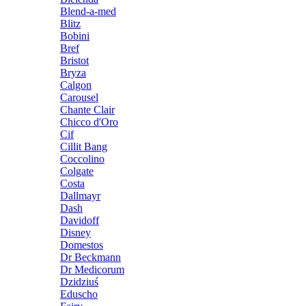
Blend-a-med
Blitz
Bobini
Bref
Bristot
Bryza
Calgon
Carousel
Chante Clair
Chicco d'Oro
Cif
Cillit Bang
Coccolino
Colgate
Costa
Dallmayr
Dash
Davidoff
Disney
Domestos
Dr Beckmann
Dr Medicorum
Dzidziuś
Eduscho