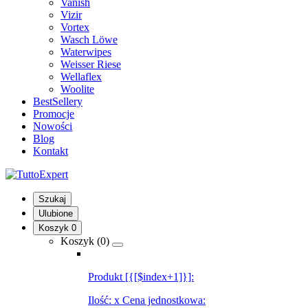
Vanish
Vizir
Vortex
Wasch Löwe
Waterwipes
Weisser Riese
Wellaflex
Woolite
BestSellery
Promocje
Nowości
Blog
Kontakt
Szukaj
Ulubione
Koszyk
0
Koszyk (
0
)
Produkt [{[$index+1]}]:
Ilość:
x
Cena jednostkowa: