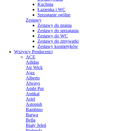
Kuchnia
Łazienka i WC
Sprzątanie ogólne
Zestawy
Zestawy do prania
Zestawy do sprzątania
Zestawy do WC
Zestawy do zmywarki
Zestawy kosmetyków
Wszyscy Producenci
ACE
Adidas
Air Wick
Ajax
Alberto
Always
Ambi Pur
Antikal
Ariel
Astonish
Bambino
Barwa
Bella
Biały Jeleń
Bielenda