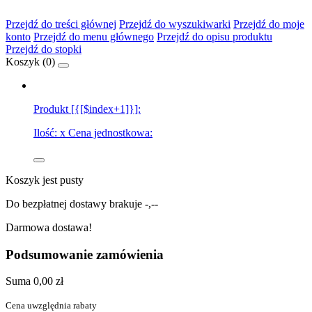
Przejdź do treści głównej
Przejdź do wyszukiwarki
Przejdź do moje
konto
Przejdź do menu głównego
Przejdź do opisu produktu
Przejdź do stopki
Koszyk (
0
)
Produkt [{[$index+1]}]:
Ilość:
x
Cena jednostkowa:
Koszyk jest pusty
Do bezpłatnej dostawy brakuje
-,--
Darmowa dostawa!
Podsumowanie zamówienia
Suma
0,00 zł
Cena uwzględnia rabaty