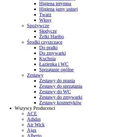
Higiena intymna
Higiena jamy ustnej
Twarz
Włosy
Spożywcze
Słodycze
Żelki Haribo
Środki czyszczące
Do pralki
Do zmywarki
Kuchnia
Łazienka i WC
Sprzątanie ogólne
Zestawy
Zestawy do prania
Zestawy do sprzątania
Zestawy do WC
Zestawy do zmywarki
Zestawy kosmetyków
Wszyscy Producenci
ACE
Adidas
Air Wick
Ajax
Alberto