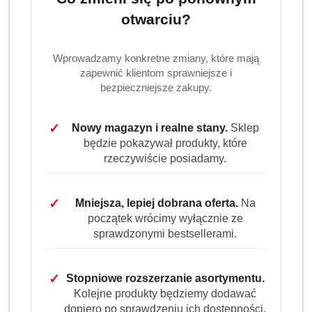
cena:
40.99
otwarciu?
Program lojalnościowy dostępny jest tylko dla
Wprowadzamy konkretne zmiany, które mają
zalogowanych klientów.
zapewnić klientom sprawniejsze i
bezpieczniejsze zakupy.
✓
Nowy magazyn i realne stany.
Sklep
będzie pokazywał produkty, które
rzeczywiście posiadamy.
Ilość
szt.
✓
Mniejsza, lepiej dobrana oferta.
Na
Do koszyka
początek wrócimy wyłącznie ze
sprawdzonymi bestsellerami.
Dostępność
Wysyłka w
✓
Stopniowe rozszerzanie asortymentu.
i
3 dni
ciągu:
Kolejne produkty będziemy dodawać
dostawa
dopiero po sprawdzeniu ich dostępności,