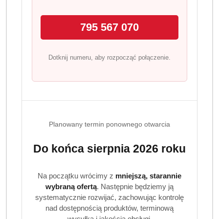
Wszystkie owocowe żelki Haribo powstają z
795 567 070
zagęszczonych soków owocowych o bardzo wielu
smakach: jabłka, truskawki, malini, pomarańczy,
cytryny, aronii, mango, marakuji czy winogron.
Dotknij numeru, aby rozpocząć połączenie.
Skład produktu
Cukier; syrop glukozowy; glukoza; Żelatyna; zakwaszacz:
kwas cytrynowy; Koncentraty Owocowe i Roślinne:
Jabłko, Krokosz, Rzodkiew, Cytryna, Spirulina, Czarna
Planowany termin ponownego otwarcia
Porzeczka; Aromat; Substancja powlekająca: wosk
pszczeli biały i żółty, wosk Carnauba; syrop cukru
Do końca sierpnia 2026 roku
inwertowanego.
Na początku wrócimy z
mniejszą, starannie
wybraną ofertą
. Następnie będziemy ją
systematycznie rozwijać, zachowując kontrolę
nad dostępnością produktów, terminową
wysyłką i jakością obsługi.