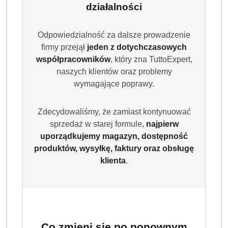
działalności
Odpowiedzialność za dalsze prowadzenie
firmy przejął
jeden z dotychczasowych
współpracowników
, który zna TuttoExpert,
naszych klientów oraz problemy
wymagające poprawy.
HARIBO
(0)
Zdecydowaliśmy, że zamiast kontynuować
sprzedaż w starej formule,
najpierw
Brak towaru
uporządkujemy magazyn, dostępność
produktów, wysyłkę, faktury oraz obsługę
Żelki Haribo Dżdżownice Raupe XXL
klienta
.
960 g
Dostępność:
Brak towaru
Powiadom gdy produkt będzie dostępny
Co zmieni się po ponownym