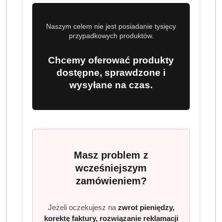
Program lojalnościowy dostępny jest tylko dla
Naszym celem nie jest posiadanie tysięcy
zalogowanych klientów.
przypadkowych produktów.
Chcemy oferować produkty
dostępne, sprawdzone i
wysyłane na czas.
Ilość
szt.
Do koszyka
Masz problem z
Dostępność
wcześniejszym
Wysyłka w
i
zamówieniem?
3 dni
ciągu:
dostawa
Cena przesyłki:
9.99
Jeżeli oczekujesz na
zwrot pieniędzy,
korektę faktury, rozwiązanie reklamacji