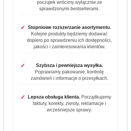
początek wrócimy wyłącznie ze
HARIBO
sprawdzonymi bestsellerami.
(0)
✓
Stopniowe rozszerzanie asortymentu.
Brak towaru
Kolejne produkty będziemy dodawać
dopiero po sprawdzeniu ich dostępności,
Żelki Haribo Weisse Mäuse 3 kg worek
jakości i zainteresowania klientów.
- pianki myszki, duże opakowanie
✓
Szybsza i pewniejsza wysyłka.
Delikatne pianki Haribo Weisse Mäuse o smaku
Poprawiamy pakowanie, kontrolę
pomarańczowym, kultowe białe myszki, miękka i
zamówień i informacje o przesyłkach.
puszysta konsystencja. Wielkie opakowanie 3 kg idealne
na imprezy, eventy i candy bar.
✓
Lepsza obsługa klienta.
Porządkujemy
Dostępność:
Brak towaru
faktury, korekty, zwroty, reklamacje i
wcześniejsze sprawy.
Powiadom gdy produkt będzie dostępny
cena:
79.99